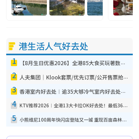
港生活人气好去处
1
【8月生日优惠2026】全港85大食买玩著数攻略 自助餐/火锅放题同行免费＋诚品/DONKI送现金券
2
人夫集团｜Klook套票/优先订票/公开售票抢票攻略！附票价.购票连结.场地座位表
3
香港室内好去处︱逾35大够冷气室内好去处推荐 室内活动免费避雨无惧下雨
4
KTV推荐2026︱全港13大卡拉OK好去处！最低36元起 日语歌都有！(附地址+收费详情)
5
小熊维尼100周年快闪店登陆又一城 重现百亩森林经典场景／独家限定盲盒登场／专属DIY香水