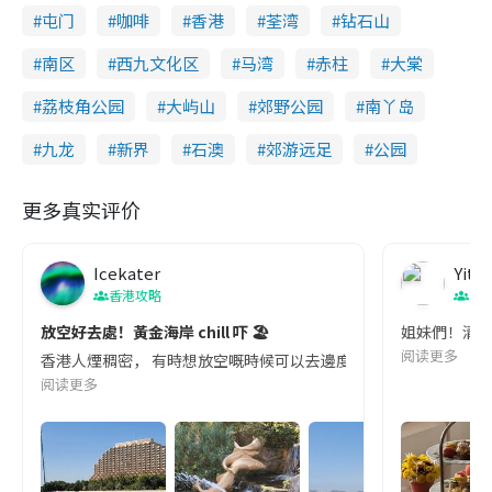
屯门
咖啡
香港
荃湾
钻石山
南区
西九文化区
马湾
赤柱
大棠
荔枝角公园
大屿山
郊野公园
南丫岛
九龙
新界
石澳
郊游远足
公园
更多真实评价
Icekater
Yitin
香港攻略
香
放空好去處！黃金海岸 chill 吓 🏖️
姐妹們！清水
阅读更多
香港人煙稠密， 有時想放空嘅時候可以去邊度呢？ 屯門嘅黃金海岸係一個唔錯嘅選
阅读更多