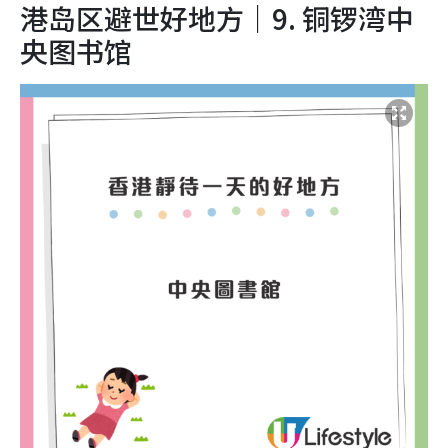
港岛区避世好地方｜9. 铜锣湾
中
央图书馆