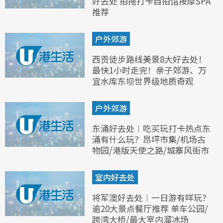
好去处 拍拖打卡自拍馆按摩SPA
推荐
户外郊游
西贡徒步路线美景8大好去处！
最快1小时走完！亲子郊游、万
宜水库东坝世界级地质奇观
户外郊游
东涌好去处︱吃买玩打卡热点东
涌有什么玩？昂坪市集/机场古
物园/港版天使之路/城寨风街市
室内好去处
将军澳好去处︱一日游有咩玩？
逾20大景点餐厅推荐 单车公园/
跨湾大桥/最大室内溜冰场