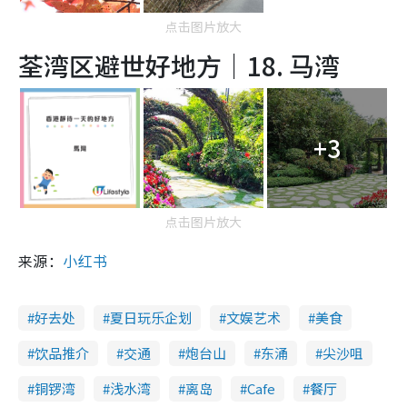
点击图片放大
荃湾区避世好地方｜18.
马湾
+3
点击图片放大
来源：
小红书
好去处
夏日玩乐企划
文娱艺术
美食
饮品推介
交通
炮台山
东涌
尖沙咀
铜锣湾
浅水湾
离岛
Cafe
餐厅