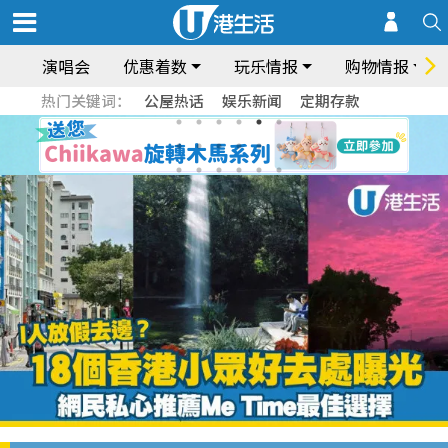
演唱会
优惠着数
玩乐情报
购物情报
热门关键词：
公屋热话
娱乐新闻
定期存款