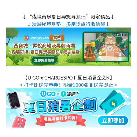
↓“森境奇缘夏日异想寻龙记”限定精品↓
↓漫游秘境地垫、多用途旅行收纳袋↓
【U GO x CHARGESPOT 夏日消暑企划⚡】
> 打卡即送充电券！限量1000张🔋送完即止 <