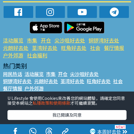
活动展览
市集
开仓
尖沙咀好去处
铜锣湾好去处
元朗好去处
荃湾好去处
旺角好去处
社会
餐厅情报
户外郊游
社会福利
热门类别
网民热话
活动展览
市集
开仓
尖沙咀好去处
铜锣湾好去处
元朗好去处
荃湾好去处
旺角好去处
社会
餐厅情报
户外郊游
热门标签
U Lifestyle 會使用Cookies來改善您的網站體驗，請確定您同意
接受本網站之
私隱政策和使用條款
才可繼續瀏覽。
#UGO揾好去处
#人气活动推介
#美食社群热话
#亲子玩乐好去处
#ULifestyle应用程式
#限时抢
我已閱讀及同意
#UJetso礼物放送
#ULifestyle商户中心
#著数
#网络热话
本周好去处