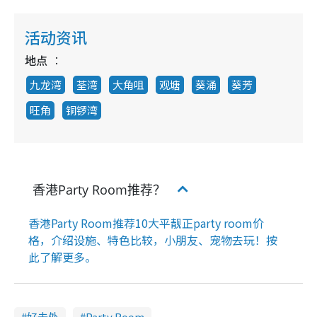
活动资讯
地点
九龙湾
荃湾
大角咀
观塘
葵涌
葵芳
旺角
铜锣湾
香港Party Room推荐？
香港Party Room推荐10大平靓正party room价
格，介绍设施、特色比较，小朋友、宠物去玩！按
此了解更多。
好去处
Party Room