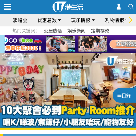
演唱会
优惠着数
玩乐情报
购物情报
热门关键词：
公屋热话
娱乐新闻
定期存款
目錄