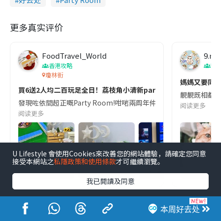
更多真实评价
FoodTravel_World
9.m
香港攻略
寵
瓊林街
媽媽又要同禾去
買6送2人均二百玩足全日！荔枝角小清新party room
靚靚既相都不斷出
發現咗依間超正嘅Party Room!咁啱兩周年仲做緊買6個鐘送2個鐘,可以馬
阅读更多
阅读更多
U Lifestyle 會使用Cookies來改善您的網站體驗，請確定您同意
接受本網站之
私隱政策和使用條款
才可繼續瀏覽。
我已閱讀及同意
本周好去处