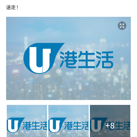
速走！
+8