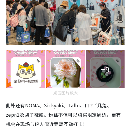
+9
点击图片放大
此外还有NOMA、Sickyaki、Talbi、ㄇㄚˊ几兔、
zepn1及胡子碰碰。粉丝不但可以购买限定周边，更有
机会在现场与IP人偶近距离互动打卡！