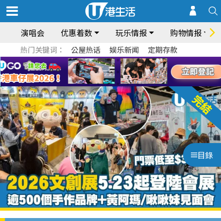
演唱会
优惠着数
玩乐情报
购物情报
热门关键词：
公屋热话
娱乐新闻
定期存款
目錄