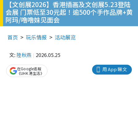
【文创展2026】香港插画及文创展5.23登陆
会展 门票低至30元起！逾500个手作品牌+黄
阿玛/噜噜妹见面会
首页
玩乐情报
活动展览
文:
陸秋燕
2026.05.25
在Google追蹤
用 App 睇文
《UHK 港生活》