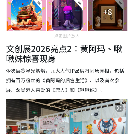
+8
点击图片放大
文创展2026亮点2︰黄阿玛、啾
啾妹惊喜现身
今次展览星光熠熠，九大人气IP品牌将同场亮相，包括
拥有百万粉丝的《黄阿玛的后宫生活》、以及首次参
展、深受港人喜爱的《鹿人》和《啾啾妹》。