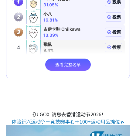
《U GO》请您去香港运动节2026！
体验新兴运动💦＋竞技赛事💪＋100+运动用品摊位🔥