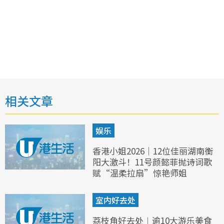
相关文章
娱乐
香港小姐2026｜12位佳丽湖南衡
阳大激斗！11号颜懿菲抛诗词歌
赋“温柔拉扇”惊艳师姐
室内好去处
荔枝角好去处︱逾10大游乐美食