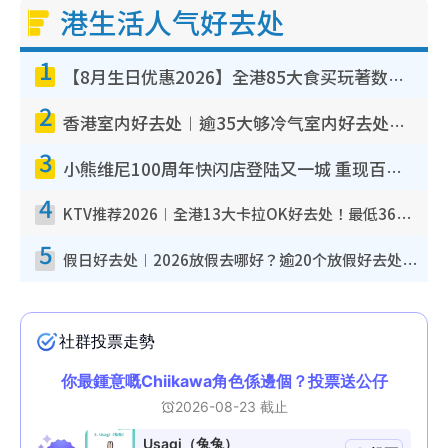
港生活人气好去处
1
【8月生日优惠2026】全港85大食买玩著数攻略 自助餐/火锅放题同行免费＋诚品/DONKI送现金券
2
香港室内好去处︱逾35大够冷气室内好去处推荐 室内活动免费避雨无惧下雨
3
小熊维尼100周年快闪店登陆又一城 重现百亩森林经典场景／独家限定盲盒登场／专属DIY香水
4
KTV推荐2026︱全港13大卡拉OK好去处！最低36元起 日语歌都有！(附地址+收费详情)
5
假日好去处︱2026放假去哪好？逾20个放假好去处郊外/秘境 休闲半日或一日游