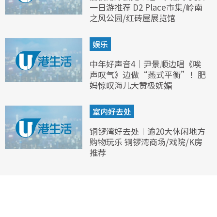
一日游推荐 D2 Place市集/岭南
之风公园/红砖屋展览馆
娱乐
中年好声音4｜尹景顺边唱《唉
声叹气》边做“燕式平衡”！肥
妈惊叹海儿大赞极妩媚
室内好去处
铜锣湾好去处︱逾20大休闲地方
购物玩乐 铜锣湾商场/戏院/K房
推荐