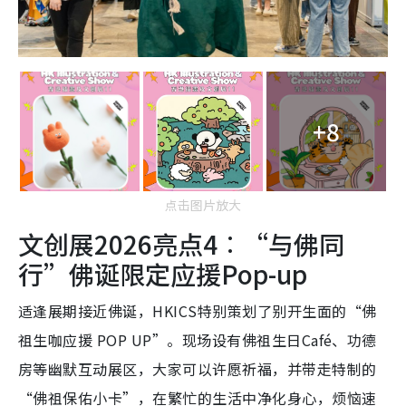
+8
点击图片放大
文创展2026亮点4︰“与佛同
行”佛诞限定应援Pop-up
适逢展期接近佛诞，HKICS特别策划了别开生面的“佛
祖生咖应援 POP UP”。现场设有佛祖生日Café、功德
房等幽默互动展区，大家可以许愿祈福，并带走特制的
“佛祖保佑小卡”，在繁忙的生活中净化身心，烦恼速