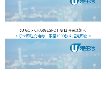
【U GO x CHARGESPOT 夏日消暑企划⚡】
> 打卡即送充电券！限量1000张🔋送完即止 <