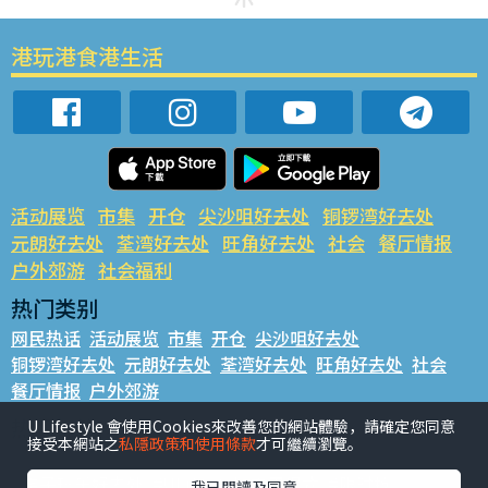
港玩港食港生活
活动展览
市集
开仓
尖沙咀好去处
铜锣湾好去处
元朗好去处
荃湾好去处
旺角好去处
社会
餐厅情报
户外郊游
社会福利
热门类别
网民热话
活动展览
市集
开仓
尖沙咀好去处
铜锣湾好去处
元朗好去处
荃湾好去处
旺角好去处
社会
餐厅情报
户外郊游
热门标签
U Lifestyle 會使用Cookies來改善您的網站體驗，請確定您同意
接受本網站之
私隱政策和使用條款
才可繼續瀏覽。
#UGO揾好去处
#人气活动推介
#美食社群热话
#亲子玩乐好去处
#ULifestyle应用程式
#限时抢
我已閱讀及同意