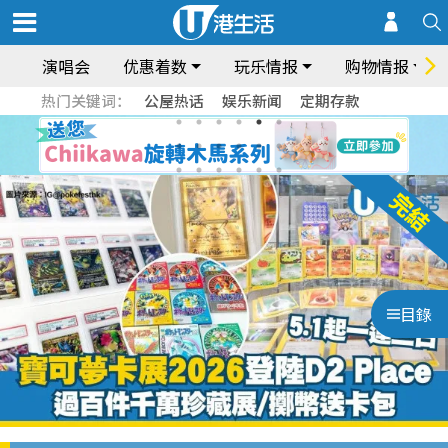
演唱会
优惠着数
玩乐情报
购物情报
热门关键词：
公屋热话
娱乐新闻
定期存款
目錄