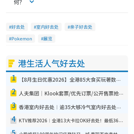
何？
好去处
室内好去处
亲子好去处
Pokemon
展览
港生活人气好去处
1
【8月生日优惠2026】全港85大食买玩著数攻略 自助餐/火锅放题同行免费＋诚品/DONKI送现金券
2
人夫集团｜Klook套票/优先订票/公开售票抢票攻略！附票价.购票连结.场地座位表
3
香港室内好去处︱逾35大够冷气室内好去处推荐 室内活动免费避雨无惧下雨
4
KTV推荐2026︱全港13大卡拉OK好去处！最低36元起 日语歌都有！(附地址+收费详情)
5