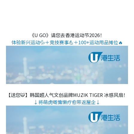
《U GO》请您去香港运动节2026！
体验新兴运动💦＋竞技赛事💪＋100+运动用品摊位🔥
【送您🐯】韩国超人气文创品牌MUZIK TIGER 冰感风扇！
↓将萌虎嘅慵懒疗愈带返屋企↓