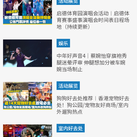
活动展览
启德体育园演唱会活动︱启德体
育赛事盛事演唱会时间表日程场
地（持续更新）
娱乐
中年好声音4｜蔡婉怡穿旗袍秀
腿迷晕评审 伸腿想加分被车婉
婉当场制止
活动展览
狗狗好去处推荐︱香港宠物好去
处！狗公园/宠物友好商场/室内
外遛狗热点
室内好去处