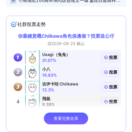
小熊维尼100周年快闪店登陆又一城 重现百亩森林经典场景／独家限定盲盒登场／专属DIY香水