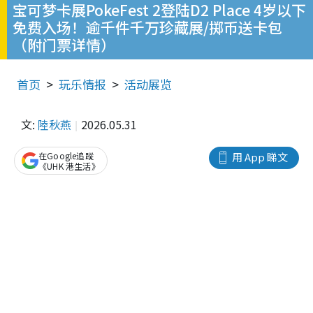
宝可梦卡展PokeFest 2登陆D2 Place 4岁以下
免费入场！逾千件千万珍藏展/掷币送卡包
（附门票详情）
首页
玩乐情报
活动展览
文:
陸秋燕
2026.05.31
在Google追蹤
用 App 睇文
《UHK 港生活》