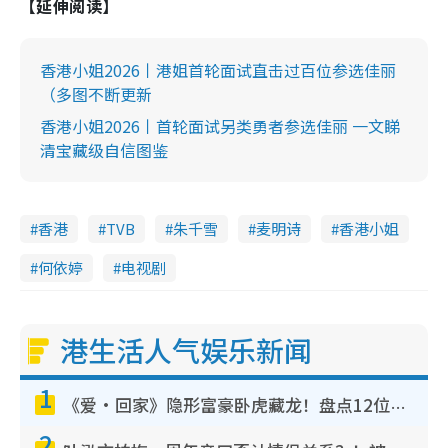
【延伸阅读】
香港小姐2026丨港姐首轮面试直击过百位参选佳丽
（多图不断更新
香港小姐2026丨首轮面试另类勇者参选佳丽 一文睇
清宝藏级自信图鉴
香港
TVB
朱千雪
麦明诗
香港小姐
何依婷
电视剧
港生活人气娱乐新闻
1
《爱·回家》隐形富豪卧虎藏龙！盘点12位财气逼人的有钱艺人：这位美女3亿身家不愁做
2