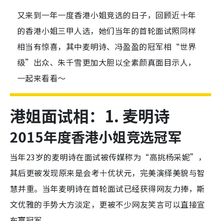
又来到一年一度香港小姐竞选的日子，回顾近十年
的香港小姐三甲人选，她们当年的首轮面试照同样
相当有惊喜，其中麦明诗、冯盈盈的冠军相“世界
级”出众、朱千雪更加大胆以全素颜真面目示人，
一起来看看～
港姐面试相：1. 麦明诗
2015年度香港小姐竞选冠军
当年23岁的麦明诗在面试被传媒称为“高挑杨采妮”，
其后更被发现原来是会考十优状元，完美演绎美貌与智
慧并重。当年麦明诗在首轮面试已经获得网友力捧，斯
文优雅的手势大方淡定，更被不少网友笑言可以直接宣
布赢冠军。