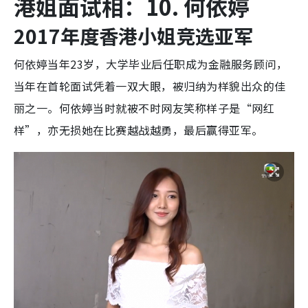
港姐面试相：10. 何依婷
2017年度香港小姐竞选亚军
何依婷当年23岁，大学毕业后任职成为金融服务顾问，
当年在首轮面试凭着一双大眼，被归纳为样貌出众的佳
丽之一。何依婷当时就被不时网友笑称样子是“网红
样”，亦无损她在比赛越战越勇，最后赢得亚军。