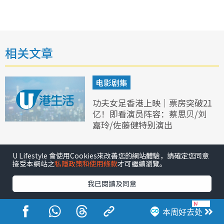
相关文章
电影剧集
功夫女足香港上映｜票房突破21
亿！即看演员阵容：蔡思贝/刘
嘉玲/佐藤健特别演出
电影剧集
U Lifestyle 會使用Cookies來改善您的網站體驗，請確定您同意
接受本網站之
私隱政策和使用條款
才可繼續瀏覽。
夫妻的博弈张颖康角色全解析：
狠甩30磅演“妈宝渣男” 肢体
我已閱讀及同意
搞怪获赞有周星驰底蕴
本周好去处
娱乐