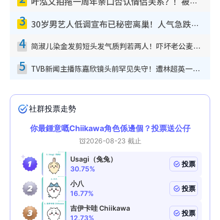
叶泓文拍拖一周年亲口否认情侣关系？！被质疑感情造假竟称GM“普通同事”
3
30岁男艺人低调宣布已秘密离巢！人气急跌变失踪人口：“这几年过得并不容易”
4
简淑儿染金发剪短头发气质判若两人！吓坏老公麦大力都认不出：“你做什么？”
5
TVB新闻主播陈嘉欣镜头前罕见失守！遭林超英一句话突袭吓坏当场大笑