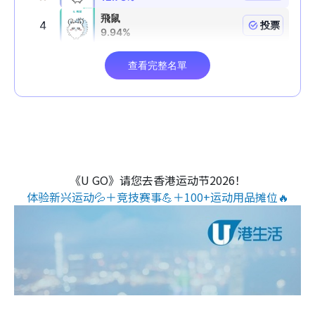
《U GO》请您去香港运动节2026！
体验新兴运动💦＋竞技赛事💪＋100+运动用品摊位🔥