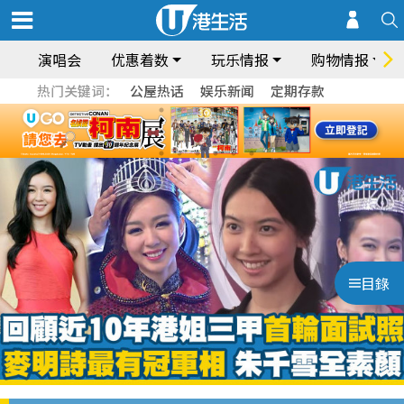
演唱会
优惠着数
玩乐情报
购物情报
热门关键词：
公屋热话
娱乐新闻
定期存款
目錄