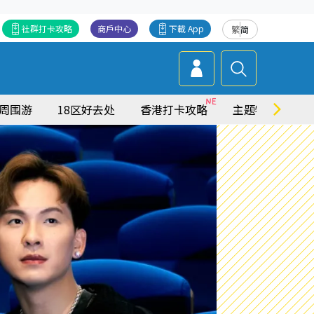
社群打卡攻略
商戶中心
下載 App
繁
简
周围游
18区好去处
香港打卡攻略
主题特集