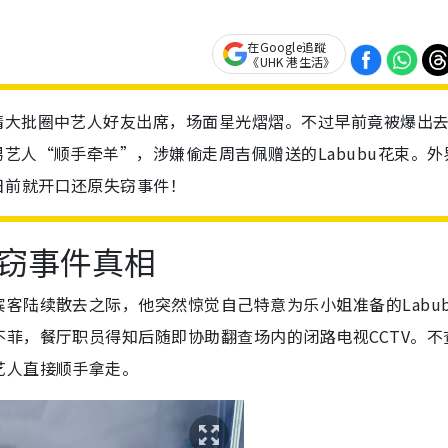
在Google追蹤
《UHK 港生活》
请大批圈中艺人好友出席，场面星光熠熠。不过早前竟被爆出
艺人“顺手牵羊”，涉嫌偷走周吉佩赠送的Labubu花束。外
日前就开口还原失窃事件！
窃事件真相
客陆续散去之际，他突然惊觉自己特意为乐小姐准备的Labub
菲，餐厅职员得知后随即协助翻查场内的闭路电视CCTV。不
艺人直接顺手拿走。