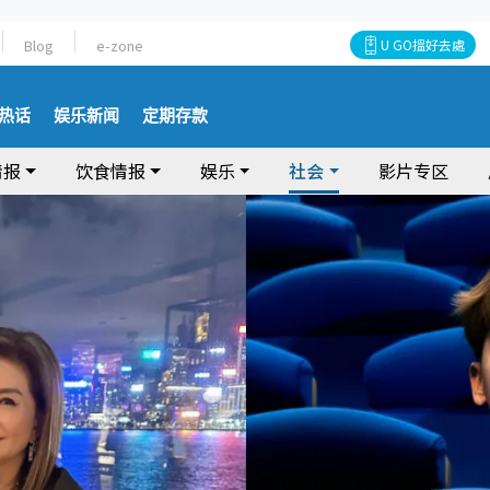
Blog
e-zone
U GO搵好去處
热话
娱乐新闻
定期存款
情报
饮食情报
娱乐
社会
影片专区