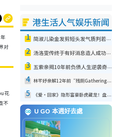
港生活人气娱乐新闻
1
去年
简淑儿染金发剪短头发气质判若两人！吓坏老公麦大力都认不出：“你做什么？”
界对
2
汤洛雯传终于有好消息造人成功！两大细节曝孕味极浓引猜测：大肚婆先会咁！
3
五索亲揭10年前负债人生逆袭奇迹！全靠去一地方转运后即遇上马先生
4
林芊妤亲解12年前“残厕Gathering”真相！高层解约一句话重创尊严，至今拒返TVB
5
u花
《爱·回家》隐形富豪卧虎藏龙！盘点12位财气逼人的有钱艺人：这位美女3亿身家不愁做
查不
U GO 本週好去處