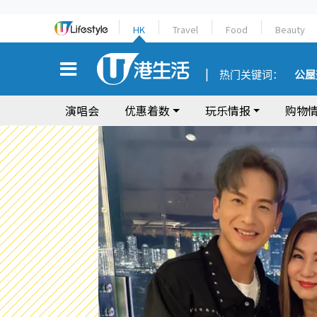
HK
Travel
Food
Beauty
热门关键词：
公屋
演唱会
优惠着数
玩乐情报
购物