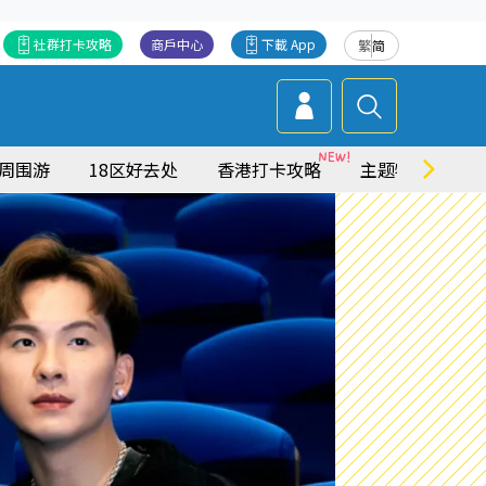
社群打卡攻略
商戶中心
下載 App
繁
简
周围游
18区好去处
香港打卡攻略
主题特集