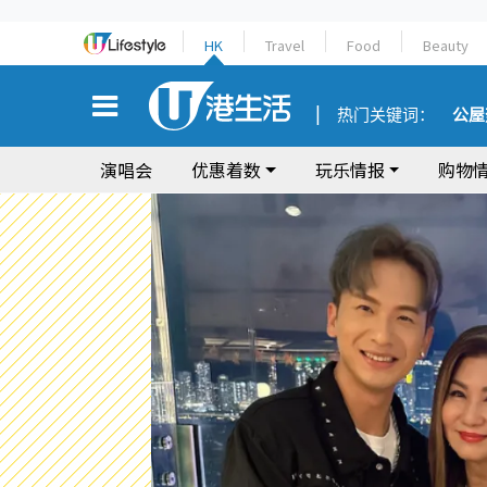
HK
Travel
Food
Beauty
热门关键词：
公屋
演唱会
优惠着数
玩乐情报
购物