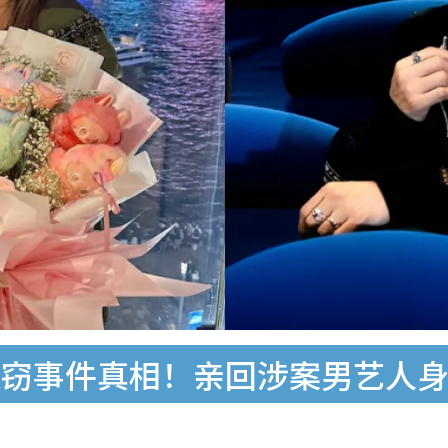
失窃事件真相！亲回涉案男艺人