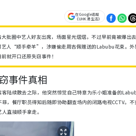
在Google追蹤
《UHK 港生活》
请大批圈中艺人好友出席，场面星光熠熠。不过早前竟被爆出
艺人“顺手牵羊”，涉嫌偷走周吉佩赠送的Labubu花束。外
日前就开口还原失窃事件！
窃事件真相
客陆续散去之际，他突然惊觉自己特意为乐小姐准备的Labub
菲，餐厅职员得知后随即协助翻查场内的闭路电视CCTV。不
艺人直接顺手拿走。