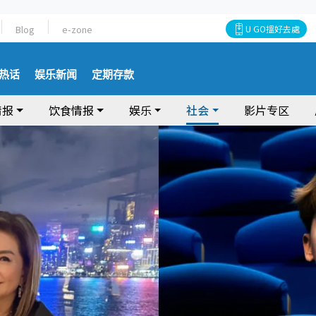
Blog
e-zone
U GO搵好去處
热话
娱乐新闻
定期存款
情报
饮食情报
娱乐
社会
影片专区