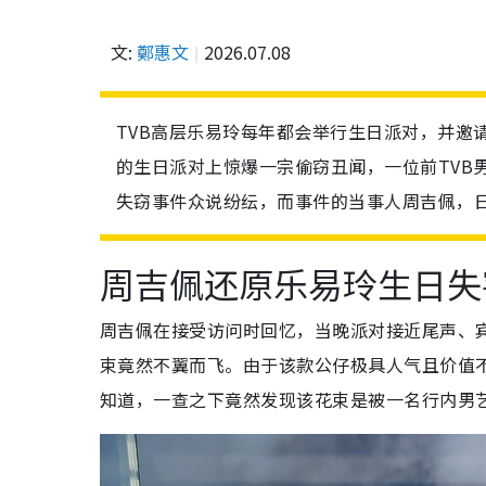
文:
鄭惠文
2026.07.08
TVB高层乐易玲每年都会举行生日派对，并邀
的生日派对上惊爆一宗偷窃丑闻，一位前TVB男
失窃事件众说纷纭，而事件的当事人周吉佩，
周吉佩还原乐易玲生日失
周吉佩在接受访问时回忆，当晚派对接近尾声、宾
束竟然不翼而飞。由于该款公仔极具人气且价值不
知道，一查之下竟然发现该花束是被一名行内男