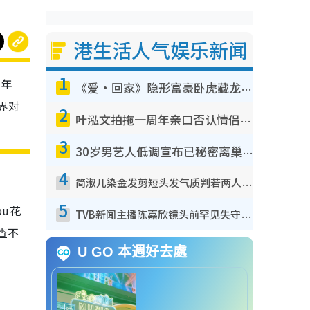
港生活人气娱乐新闻
1
去年
《爱·回家》隐形富豪卧虎藏龙！盘点12位财气逼人的有钱艺人：这位美女3亿身家不愁做
界对
2
叶泓文拍拖一周年亲口否认情侣关系？！被质疑感情造假竟称GM“普通同事”
3
30岁男艺人低调宣布已秘密离巢！人气急跌变失踪人口：“这几年过得并不容易”
4
简淑儿染金发剪短头发气质判若两人！吓坏老公麦大力都认不出：“你做什么？”
5
u花
TVB新闻主播陈嘉欣镜头前罕见失守！遭林超英一句话突袭吓坏当场大笑
查不
U GO 本週好去處