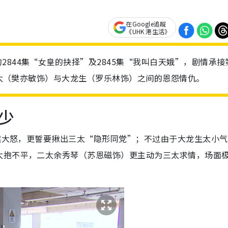
在Google追蹤
《UHK 港生活》
844集“女皇的抉择”及2845集“我叫白天娥”，剧情承接
绕三太（樊亦敏饰）与大龙生（罗乐林饰）之间的恩怨情仇。
少
勃然大怒，更誓要揪出三太“隐形同党”；不过由于大龙生太小
太抱不平，二太余秀琴（苏恩磁饰）更主动为三太求情，场面