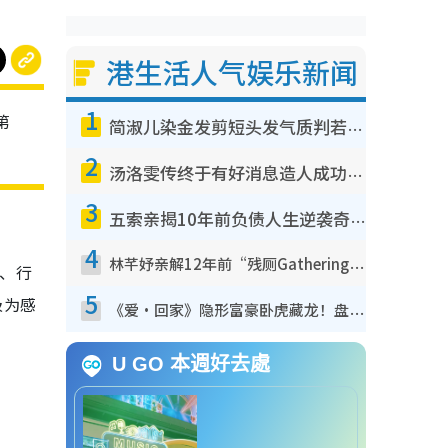
港生活人气娱乐新闻
1
第
简淑儿染金发剪短头发气质判若两人！吓坏老公麦大力都认不出：“你做什么？”
2
汤洛雯传终于有好消息造人成功！两大细节曝孕味极浓引猜测：大肚婆先会咁！
3
五索亲揭10年前负债人生逆袭奇迹！全靠去一地方转运后即遇上马先生
4
林芊妤亲解12年前“残厕Gathering”真相！高层解约一句话重创尊严，至今拒返TVB
气、行
5
极为感
《爱·回家》隐形富豪卧虎藏龙！盘点12位财气逼人的有钱艺人：这位美女3亿身家不愁做
U GO 本週好去處