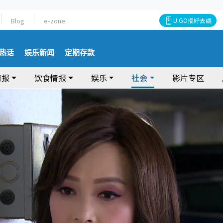
Blog
e-zone
U GO搵好去處
热话
娱乐新闻
定期存款
情报
饮食情报
娱乐
社会
影片专区