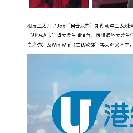
相反三太儿子Joe（何晋乐饰）却刻意与三太划清
“靓汤攻击”望大龙生消消气，可惜最终大龙生
嘉洛饰）及Win Win（庄锶敏饰）等人鸡犬不