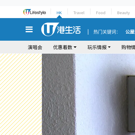
HK
Travel
Food
Beauty
热门关键词：
公屋
演唱会
优惠着数
玩乐情报
购物