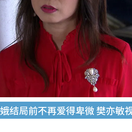
娥结局前不再爱得卑微 樊亦敏