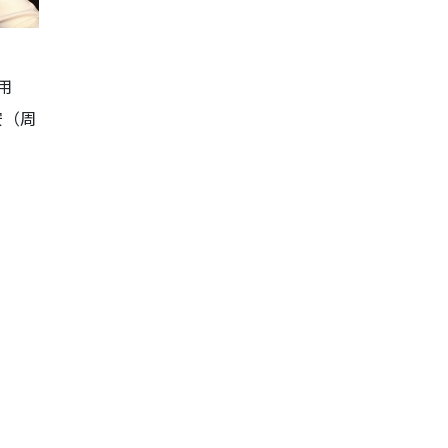
用
安（周