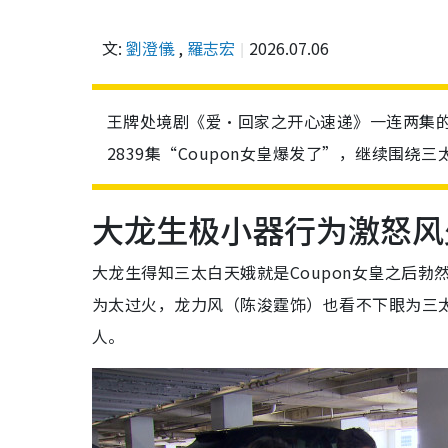
文:
劉澄儀
,
羅志宏
2026.07.06
王牌处境剧《爱·回家之开心速递》一连两集的2
2839集“Coupon女皇爆发了”，继续围
大龙生极小器行为激怒风
大龙生得知三太白天娥就是Coupon女皇之后
为太过火，龙力风（陈浚霆饰）也看不下眼为三
人。