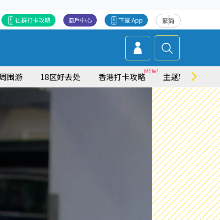
社群打卡攻略
商戶中心
下載 App
繁
简
周围游
18区好去处
香港打卡攻略
主题特集