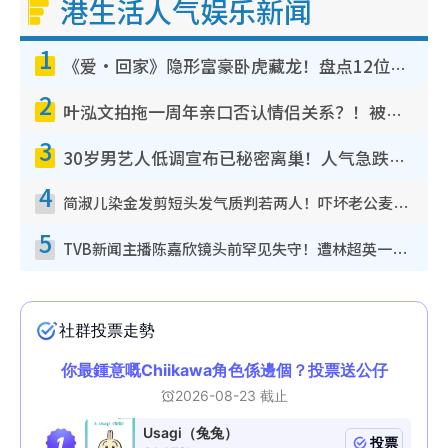
港生活人气娱乐新闻
1
《爱·回家》隐形富豪卧虎藏龙！盘点12位财气逼人的有钱艺人：这位美女3亿身家不愁做
2
叶泓文拍拖一周年亲口否认情侣关系？！被质疑感情造假竟称GM“普通同事”
3
30岁男艺人低调宣布已秘密离巢！人气急跌变失踪人口：“这几年过得并不容易”
4
简淑儿染金发剪短头发气质判若两人！吓坏老公麦大力都认不出：“你做什么？”
5
TVB新闻主播陈嘉欣镜头前罕见失守！遭林超英一句话突袭吓坏当场大笑