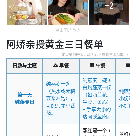
+2
点击图片放大
阿娇亲授黄金三日餐单
日数与主题
🌅 早餐
🏢 午餐
🌃 
纯燕麦一碗 +
纯燕麦一碗
白灼蔬菜一份
（热水或无糖
纯燕麦半
第一天
（如西兰花、
豆浆冲泡），
小份蔬
纯燕麦日
生菜、菜心）
可配几颗小番
不加肉
+ 手掌大小的
茄。
瘦肉或鱼肉。
蒸红薯一个 +
蒸红薯半