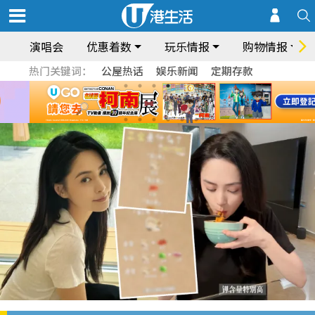
演唱会
优惠着数
玩乐情报
购物情报
热门关键词：
公屋热话
娱乐新闻
定期存款