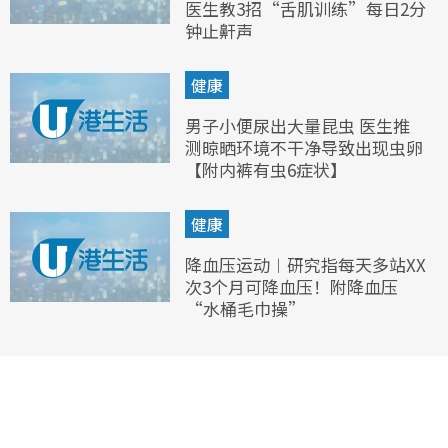
医生教3招“舌肌训练”每日2分
钟止鼾声
健康
男子小便尿出大量昆虫 医生推
测晾晒环境不干净导致出现虫卵
【附内裤有虫6症状】
健康
降血压运动︱研究指每天多站XX
次3个月可降血压！附降血压
“水桶毛巾操”