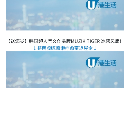
【送您🐯】韩国超人气文创品牌MUZIK TIGER 冰感风扇！
↓将萌虎嘅慵懒疗愈带返屋企↓