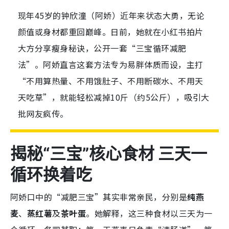
现年45岁的钟欣潼（阿娇）近年来状态大勇，无论
颜值或身材都重回巅峰。日前，她就在小红书拍片
大方分享瘦身秘诀，公开一套“三宝循环减肥
法”。阿娇直言这套方法专为易胖体质而设，主打
“不用算热量、不用饿肚子、不用断碳水、不用天
天吃草”，就能轻松减掉10斤（约5公斤），吸引大
批网友疯传。
揭秘“三宝”核心食材 三天一
循环换着吃
阿娇口中的“减肥三宝”其实非常亲民，分别是
纯燕
麦
、
蒸红薯
及
茶叶蛋
。她解释，这三种食材以三天为一