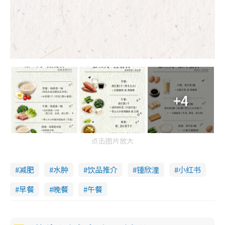
+4
点击图片放大
减肥
水肿
饮品推介
锺欣潼
小红书
早餐
晚餐
午餐