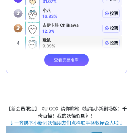
【新会员限定】《U GO》请你睇👹《蜡笔小新剧场版：千
奇百怪！我的妖怪假期》！
↓一齐睇下小新同妖怪朋友们点样联手拯救屋企人啦↓