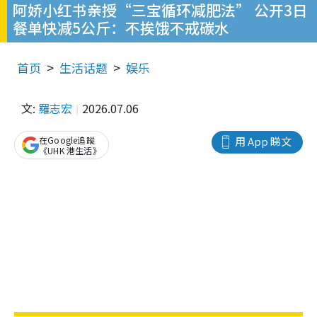
阿娇小红书亲授“三宝循环减肥法” 公开3日
餐单快减5公斤：不挨饿不戒碳水
首页
生活话题
娱乐
文:
羅志宏
2026.07.06
在Google追蹤
用 App 睇文
《UHK 港生活》