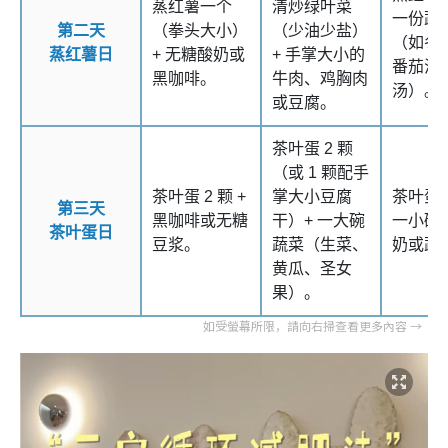
蒸红薯一个
清炒绿叶菜
一份蔬
第二天
（拳头大小）
（少油少盐）
（如冬
蒸红薯日
+ 无糖酸奶或
+ 手掌大小的
番茄汤
黑咖啡。
牛肉、鸡胸肉
汤）。
或豆腐。
茶叶蛋 2 颗
（或 1 颗配手
茶叶蛋 2 颗 +
掌大小豆腐
茶叶蛋 1
第三天
黑咖啡或无糖
干）+ 一大碗
一小碗
茶叶蛋日
豆浆。
蔬菜（生菜、
奶或蔬
黄瓜、圣女
果）。