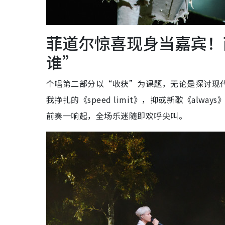
菲道尔惊喜现身当嘉宾！
谁”
个唱第二部分以“收获”为课题，无论是探讨现代恋爱关
我挣扎的《speed limit》，抑或新歌《al
前奏一响起，全场乐迷随即欢呼尖叫。