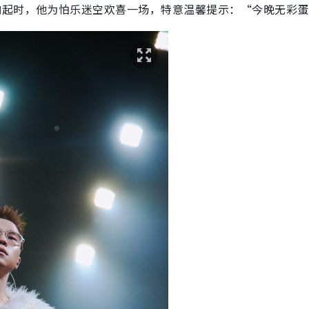
响起时，他为怕乐迷空欢喜一场，特意温馨提示：“今晚无彩蛋