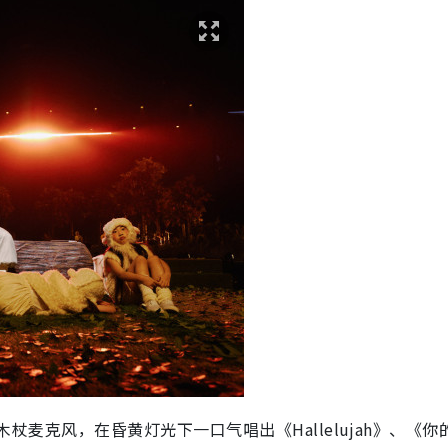
持木杖麦克风，在昏黄灯光下一口气唱出《Hallelujah》、《你