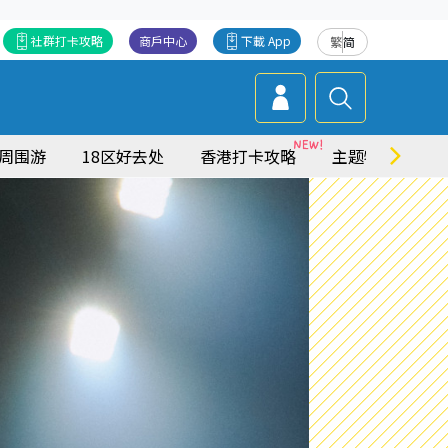
社群打卡攻略
商戶中心
下載 App
繁
简
周围游
18区好去处
香港打卡攻略
主题特集