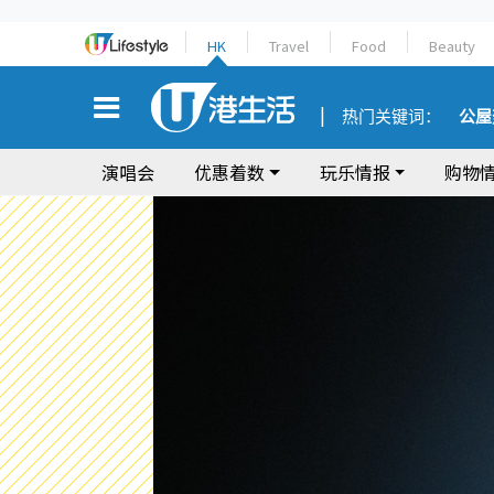
HK
Travel
Food
Beauty
热门关键词：
公屋
演唱会
优惠着数
玩乐情报
购物