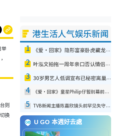
港生活人气娱乐新闻
1
馆举
《爱·回家》隐形富豪卧虎藏龙！盘点12位财气逼人的有钱艺人：这位美女3亿身家不愁做
”，
2
叶泓文拍拖一周年亲口否认情侣关系？！被质疑感情造假竟称GM“普通同事”
3
30岁男艺人低调宣布已秘密离巢！人气急跌变失踪人口：“这几年过得并不容易”
4
《爱·回家》童星Philip仔暂别幕前久违现身！15岁近况暴风成长长高变帅气少年
5
舞台则
TVB新闻主播陈嘉欣镜头前罕见失守！遭林超英一句话突袭吓坏当场大笑
题切换
U GO 本週好去處