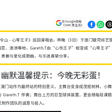
在Google追蹤
《UHK 港生活》
othing 汤令山 - 心零王子》巡回演唱会，昨晚（3日）于澳门银河综艺
、澳洲等地，Gareth.T由“心伤王子”蜕变成“心零王子
、勇敢与爱化成歌曲，与乐迷真挚分享。
 幽默温馨提示：今晚无彩蛋！
型，以及澳门站作为最终站的特别意义，主舞台变身成茂密树林，小
Gareth.T 伴奏；舞台上方的巨型球体装置，更会随每段课
见制作团队的诚意与投入。