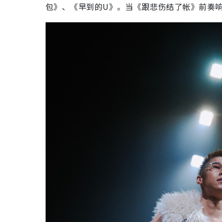
包》、《早到的U》。当《跟悲伤结了帐》前奏