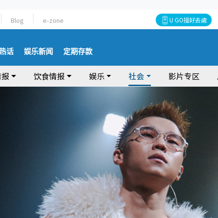
Blog
e-zone
U GO搵好去處
热话
娱乐新闻
定期存款
情报
饮食情报
娱乐
社会
影片专区