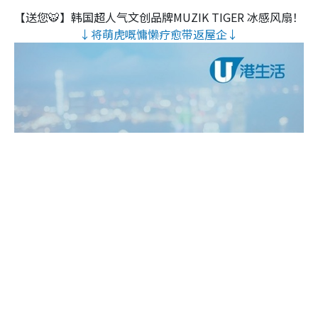
【送您🐯】韩国超人气文创品牌MUZIK TIGER 冰感风扇！
↓将萌虎嘅慵懒疗愈带返屋企↓