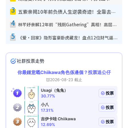
3
五索亲揭10年前负债人生逆袭奇迹！全靠去一地方转运后即遇上马先生
4
林芊妤亲解12年前“残厕Gathering”真相！高层解约一句话重创尊严，至今拒返TVB
5
《爱·回家》隐形富豪卧虎藏龙！盘点12位财气逼人的有钱艺人：这位美女3亿身家不愁做