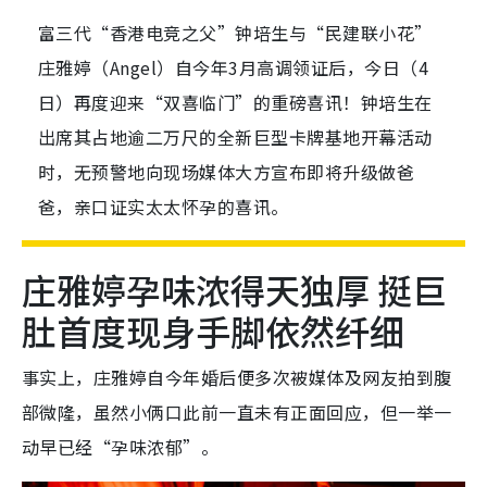
富三代“香港电竞之父”钟培生与“民建联小花”
庄雅婷（Angel）自今年3月高调领证后，今日（4
日）再度迎来“双喜临门”的重磅喜讯！钟培生在
出席其占地逾二万尺的全新巨型卡牌基地开幕活动
时，无预警地向现场媒体大方宣布即将升级做爸
爸，亲口证实太太怀孕的喜讯。
庄雅婷孕味浓得天独厚 挺巨
肚首度现身手脚依然纤细
事实上，庄雅婷自今年婚后便多次被媒体及网友拍到腹
部微隆，虽然小俩口此前一直未有正面回应，但一举一
动早已经“孕味浓郁”。