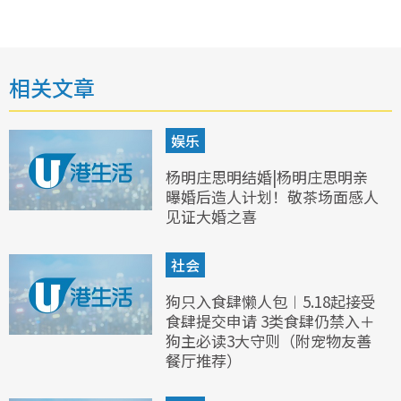
相关文章
娱乐
杨明庄思明结婚|杨明庄思明亲
曝婚后造人计划！敬茶场面感人
见证大婚之喜
社会
狗只入食肆懒人包︱5.18起接受
食肆提交申请 3类食肆仍禁入＋
狗主必读3大守则（附宠物友善
餐厅推荐）