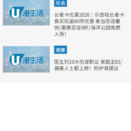
社会
长者卡优惠2026︱乐悠咭长者卡
食买玩逾60项优惠 麦当劳送薯
饼/惠康百佳9折/海洋公园免费
入场！
健康
医生列10大伤肾职业 家庭主妇/
健美人士都上榜！附护肾建议