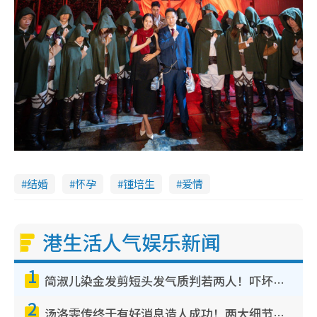
结婚
怀孕
锺培生
爱情
港生活人气娱乐新闻
1
简淑儿染金发剪短头发气质判若两人！吓坏老公麦大力都认不出：“你做什么？”
2
汤洛雯传终于有好消息造人成功！两大细节曝孕味极浓引猜测：大肚婆先会咁！