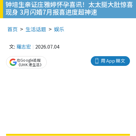
钟培生亲证庄雅婷怀孕喜讯！太太挺大肚惊喜
现身 3月闪婚7月报喜进度超神速
首页
生活话题
娱乐
文:
羅志宏
2026.07.04
在Google追蹤
用 App 睇文
《UHK 港生活》