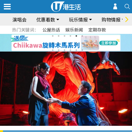
演唱会
优惠着数
玩乐情报
购物情报
热门关键词：
公屋热话
娱乐新闻
定期存款