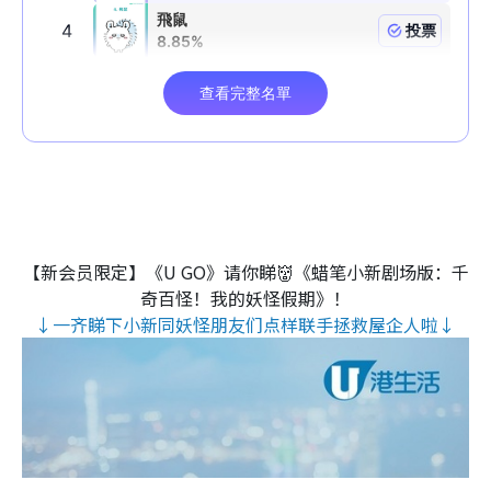
【新会员限定】《U GO》请你睇👹《蜡笔小新剧场版：千
奇百怪！我的妖怪假期》！
↓一齐睇下小新同妖怪朋友们点样联手拯救屋企人啦↓