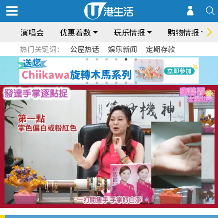
演唱会
优惠着数
玩乐情报
购物情报
热门关键词：
公屋热话
娱乐新闻
定期存款