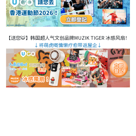
【送您🐯】韩国超人气文创品牌MUZIK TIGER 冰感风扇！
↓将萌虎嘅慵懒疗愈带返屋企↓