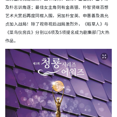
及朴志训角逐；最佳女主角则有金高银、朴智贤继百想
艺术大赏后再度同框入围，另加朴宝英、申惠善及高允
贞加入战局！除了视帝视后战局激烈外，《稻草人》与
《菜鸟伙房兵》分别以6项及5项提名成为剧集部门大热
作品。