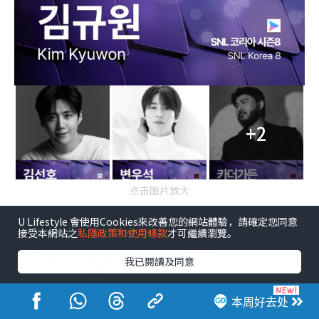
+2
点击图片放大
青龙奖2026入围名单｜综艺
U Lifestyle 會使用Cookies來改善您的網站體驗，請確定您同意
接受本網站之
私隱政策和使用條款
才可繼續瀏覽。
·教养部门5. 最佳新人女子
我已閱讀及同意
综艺人奖
本周好去处
金世贤《黑白大厨：料理阶级大战2》— Netflix