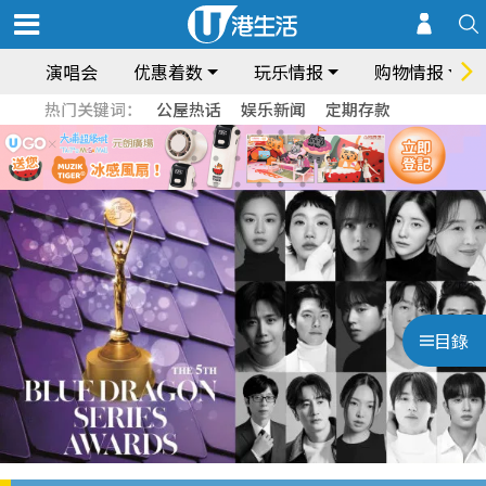
演唱会
优惠着数
玩乐情报
购物情报
热门关键词：
公屋热话
娱乐新闻
定期存款
目錄