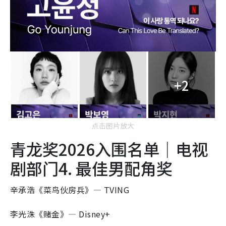
+2
点击图片放大
青龙奖2026入围名单｜电视
剧部门4. 最佳男配角奖
辛承浩《菜鸟伙房兵》— TVING
李光洙《赌金》— Disney+