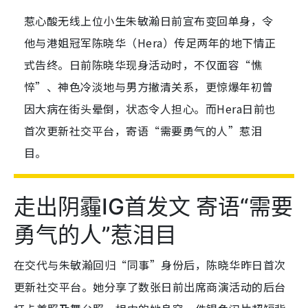
惹心酸无线上位小生朱敏瀚日前宣布变回单身，令
他与港姐冠军陈晓华（Hera）传足两年的地下情正
式告终。日前陈晓华现身活动时，不仅面容“憔
悴”、神色冷淡地与男方撇清关系，更惊爆年初曾
因大病在街头晕倒，状态令人担心。而Hera日前也
首次更新社交平台，寄语“需要勇气的人”惹泪
目。
走出阴霾IG首发文 寄语“需要
勇气的人”惹泪目
在交代与朱敏瀚回归“同事”身份后，陈晓华昨日首次
更新社交平台。她分享了数张日前出席商演活动的后台