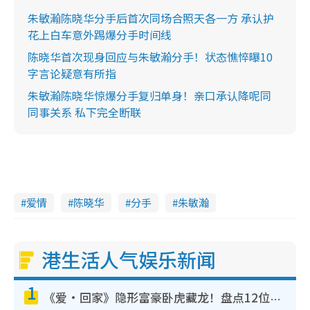
朱敏瀚陈晓华分手后首次同场合照天各一方 承认护
花上白车意外踢爆分手时间线
陈晓华首次现身回应与朱敏瀚分手！状态憔悴曝10
字言论疑意有所指
朱敏瀚陈晓华惊爆分手复归单身！亲口承认降呢同
同事关系 私下完全断联
爱情
陈晓华
分手
朱敏瀚
港生活人气娱乐新闻
1
《爱·回家》隐形富豪卧虎藏龙！盘点12位财气逼人的有钱艺人：这位美女3亿身家不愁做