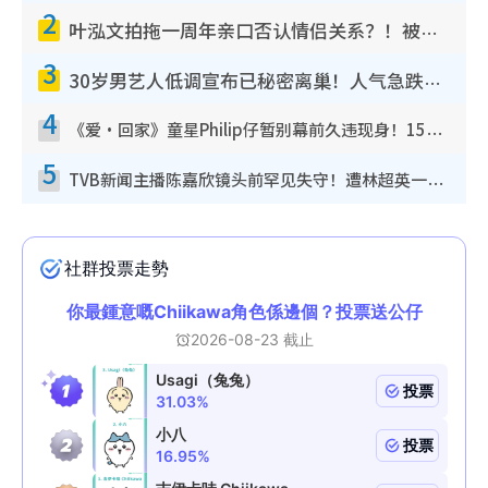
2
叶泓文拍拖一周年亲口否认情侣关系？！被质疑感情造假竟称GM“普通同事”
3
30岁男艺人低调宣布已秘密离巢！人气急跌变失踪人口：“这几年过得并不容易”
4
《爱·回家》童星Philip仔暂别幕前久违现身！15岁近况暴风成长长高变帅气少年
5
TVB新闻主播陈嘉欣镜头前罕见失守！遭林超英一句话突袭吓坏当场大笑