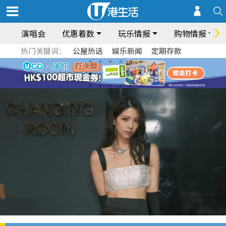
演唱会
优惠着数
玩乐情报
购物情报
热门关键词：
公屋热话
娱乐新闻
定期存款