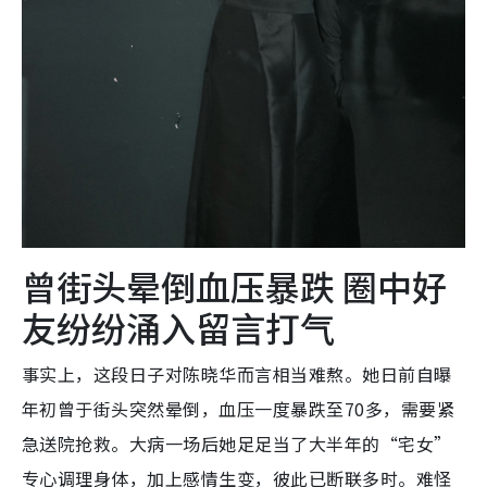
曾街头晕倒血压暴跌 圈中好
友纷纷涌入留言打气
事实上，这段日子对陈晓华而言相当难熬。她日前自曝
年初曾于街头突然晕倒，血压一度暴跌至70多，需要紧
急送院抢救。大病一场后她足足当了大半年的“宅女”
专心调理身体，加上感情生变，彼此已断联多时。难怪