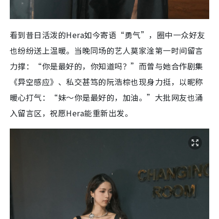
看到昔日活泼的Hera如今寄语“勇气”，圈中一众好友
也纷纷送上温暖。当晚同场的艺人莫家淦第一时间留言
力撑：“你是最好的，你知道吗？”而曾与她合作剧集
《异空感应》、私交甚笃的阮浩棕也现身力挺，以昵称
暖心打气：“妹～你是最好的，加油。”大批网友也涌
入留言区，祝愿Hera能重新出发。