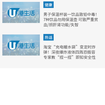
健康
男子保温杯装一饮品致铅中毒！
7种饮品勿用保温壶 可致严重贫
血/损肝肾功能/失智
热话
淘宝“充电暖水袋”变定时炸
弹！深夜爆炸液体四溅恐毁容
专家教“捏一捏”即知安全性