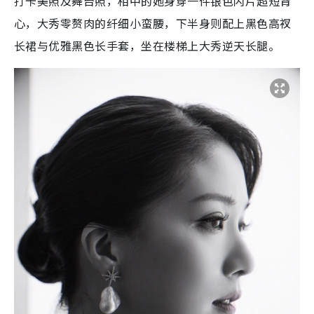
打卡美照及舞台照，相中的她身穿一件银色闪片超短背
心，大秀零赘肉的纤细小蛮腰，下半身则配上黑色高衩
长裙与优雅黑色长手套，坐在楼梯上大秀逆天长腿。