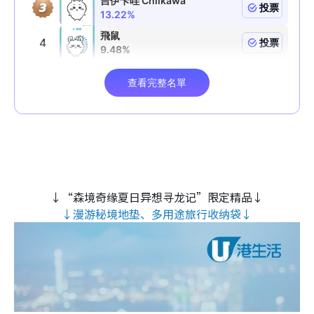
↓“森境奇缘夏日异想寻龙记”限定精品↓
↓漫游秘境地垫、多用途旅行收纳袋↓