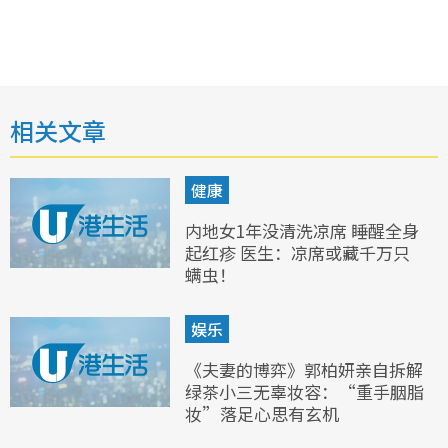
相关文章
健康
内地女1年没清洗凉席 睡醒全身
起红疹 医生：凉席或藏千万只
螨虫！
娱乐
《夫妻的博弈》郭柏妍亲自拆解
绿茶小三无辜妆容：“重手胭脂
妆”落足心思有玄机