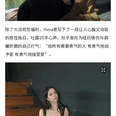
除了大派视觉福利，Hera更写下了一段让人心酸又动容
的感性独白，吐露25字心声，似乎是在为经历情伤与病
魔折磨的自己打气：“给所有需要勇气的人 有勇气地给
予爱 有勇气地接受爱”。