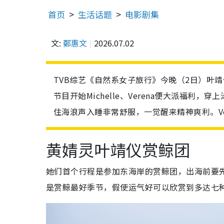
首页
生活话题
电影剧集
文:
鄭惠文
2026.07.02
TVB综艺《自然系女子旅行》今晚（2日）叶靖仪（
节目开始Michelle、Verena便大派福利，穿上
住海浪声入睡非常舒服，一觉醒来精神爽利。V
黄婧灵叶靖仪赏鲸团
她们首个行程是参加东海岸的赏鲸团，出海前要
是赏鲸最好季节，假使运气好可以欣赏到多达七