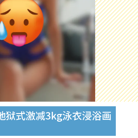
狱式激减3kg泳衣浸浴画