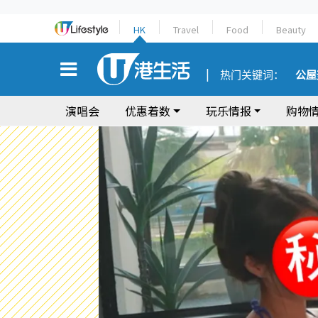
HK
Travel
Food
Beauty
热门关键词：
公屋
演唱会
优惠着数
玩乐情报
购物