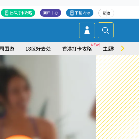
社群打卡攻略
商戶中心
下載 App
繁
简
周围游
18区好去处
香港打卡攻略
主题特集