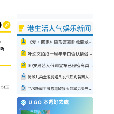
港生活人气娱乐新闻
1
景。
《爱·回家》隐形富豪卧虎藏龙！盘点12位财气逼人的有钱艺人：这位美女3亿身家不愁做
，听
2
叶泓文拍拖一周年亲口否认情侣关系？！被质疑感情造假竟称GM“普通同事”
。
3
30岁男艺人低调宣布已秘密离巢！人气急跌变失踪人口：“这几年过得并不容易”
4
简淑儿染金发剪短头发气质判若两人！吓坏老公麦大力都认不出：“你做什么？”
5
月份正
TVB新闻主播陈嘉欣镜头前罕见失守！遭林超英一句话突袭吓坏当场大笑
U GO 本週好去處