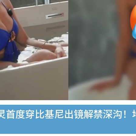
灵首度穿比基尼出镜解禁深沟！地