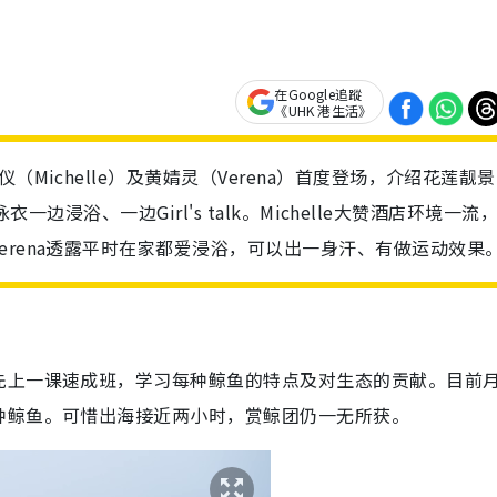
在Google追蹤
《UHK 港生活》
Michelle）及黄婧灵（Verena）首度登场，介绍花莲靓
泳衣一边浸浴、一边Girl's talk。Michelle大赞酒店环境一流
erena透露平时在家都爱浸浴，可以出一身汗、有做运动效果
先上一课速成班，学习每种鲸鱼的特点及对生态的贡献。目前
种鲸鱼。可惜出海接近两小时，赏鲸团仍一无所获。