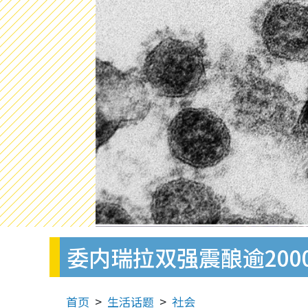
委内瑞拉双强震酿逾200
首页
生活话题
社会