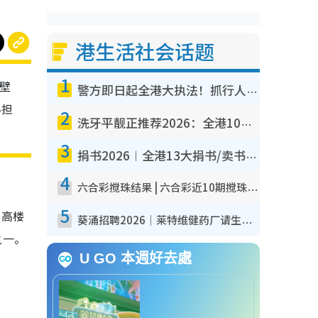
港生活社会话题
1
断壁
警方即日起全港大执法！抓行人乱过马路+司机不专注驾驶！乱过马路罚$2000
界担
2
洗牙平靓正推荐2026：全港10大牙科诊所/医院懒人包，夜诊至8点/镇静洁牙/医疗券适用
3
捐书2026︱全港13大捐书/卖书地点懒人包 二手课本最高$150＋旧书换免费咖啡/戏票
4
六合彩搅珠结果 | 六合彩近10期搅珠结果出炉+ 近30期最旺热门中奖号码
5
，高楼
葵涌招聘2026｜莱特维健药厂请生产操作员！月薪高达$1.7万 冷气厂房/五天工作/保障双粮
之一。
U GO 本週好去處