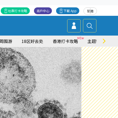
社群打卡攻略
商戶中心
下載 App
繁
简
周围游
18区好去处
香港打卡攻略
主题特集