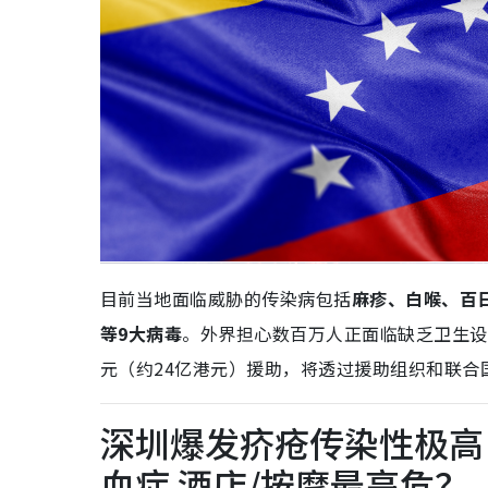
目前当地面临威胁的传染病包括
麻疹、白喉、百
等9大病毒
。外界担心数百万人正面临缺乏卫生设
元（约24亿港元）援助，将透过援助组织和联合
深圳爆发疥疮传染性极高
血症 酒店/按摩最高危？