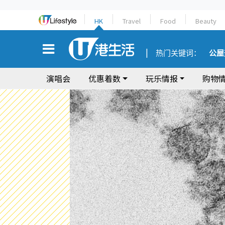
HK
Travel
Food
Beauty
热门关键词：
公屋
演唱会
优惠着数
玩乐情报
购物