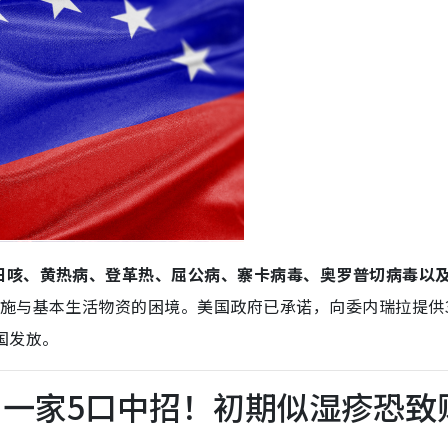
日咳、黄热病、登革热、屈公病、寨卡病毒、奥罗普切病毒以
施与基本生活物资的困境。美国政府已承诺，向委内瑞拉提供
国发放。
 一家5口中招！初期似湿疹恐致