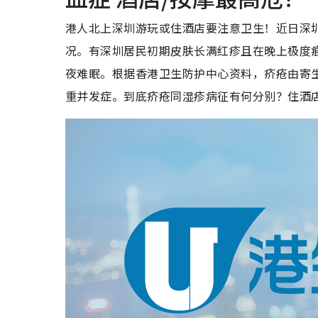
港人北上深圳游玩或住酒店要注意卫生！近日深
况。有深圳居民初期皮肤长满红疹且在晚上极度
夜难眠。根据香港卫生防护中心资料，疥疮由寄
重并发症。到底疥疮同湿疹病征有何分别？住酒