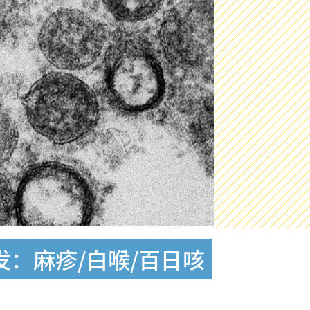
发：麻疹/白喉/百日咳