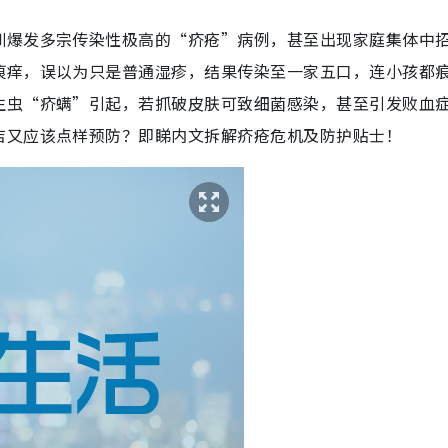
圳爆发多宗传染性极高的“疥疮”病例，甚至出现家庭集体中
痕痒，误以为只是普通湿疹，结果传染至一家五口，连小孩都
生虫“疥螨”引起，若抓破皮肤可致细菌感染，甚至引发败血
店又应该点样预防？即睇内文拆解疥疮危机及防护贴士！