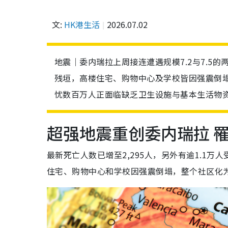
文:
HK港生活
2026.07.02
地震｜委内瑞拉上周接连遭遇规模7.2与7.5
残垣，高楼住宅、购物中心及学校皆因强震倒
忧数百万人正面临缺乏卫生设施与基本生活物
超强地震重创委内瑞拉 罹
最新死亡人数已增至2,295人，另外有逾1.1万
住宅、购物中心和学校因强震倒塌，整个社区化