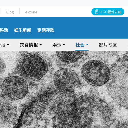
Blog
e-zone
U GO搵好去處
热话
娱乐新闻
定期存款
情报
饮食情报
娱乐
社会
影片专区