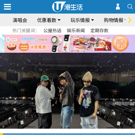
演唱会
优惠着数
玩乐情报
购物情报
热门关键词：
公屋热话
娱乐新闻
定期存款