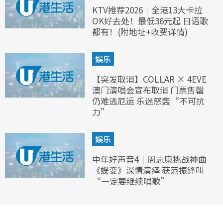
KTV推荐2026︱全港13大卡拉
OK好去处！最低36元起 日语歌
都有！(附地址+收费详情)
娱乐
【突发取消】COLLAR × 4EVE
澳门演唱会宣布取消 门票售罄
仍难逃厄运 乐迷怒轰“不可抗
力”
娱乐
中年好声音4｜周志康挑战神曲
《蝶变》深情演绎 获范振锋叫
“一定要继续唱歌”