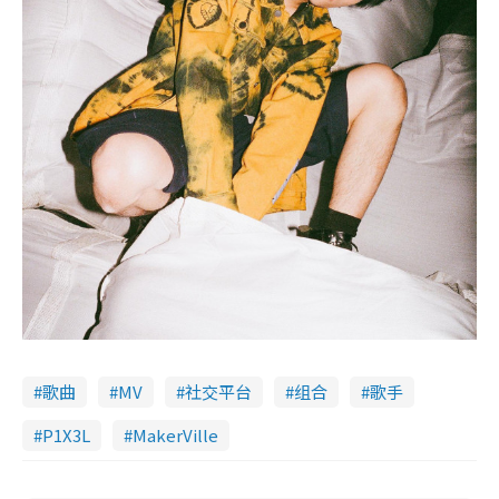
歌曲
MV
社交平台
组合
歌手
P1X3L
MakerVille