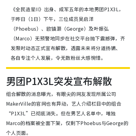
《全民造星II》出身、成军五年的本地男团P1X3L，
于昨日（1日）下午，三位成员吴启洋
（Phoebus）、欧镇灏（George）及叶振弘
（Marco）无预警地同步在社交平台抛下震撼弹，齐
发限时动态正式宣布解散，透露未来将分道扬镳、
各自专注个人发展，令无数粉丝大感惋惜。
男团P1X3L突发宣布解散
组合解散的消息曝光，有眼尖的网友发现所属公司
MakerVille的官网也有异动，艺人介绍栏目中的组合
“P1X3L”已彻底消失。但在男艺人名单中，唯独
Marco的档案被全面下架，仅剩下Phoebus与George的
个人页面。