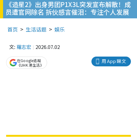
《造星2》出身男团P1X3L突发宣布解散！成
员遭官网除名 拆伙感言催泪：专注个人发展
首页
生活话题
娱乐
文:
羅志宏
2026.07.02
在Google追蹤
用 App 睇文
《UHK 港生活》