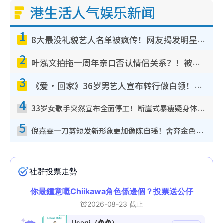
港生活人气娱乐新闻
1
8大最没礼貌艺人名单被疯传！网友揭发明星真面目，一致数落这一位是无品天花板？
2
叶泓文拍拖一周年亲口否认情侣关系？！被质疑感情造假竟称GM“普通同事”
3
《爱·回家》36岁男艺人宣布转行做白领！卸下艺人身份回归素人平淡生活
4
33岁女歌手突然宣布全面停工！断崖式暴瘦疑身体亮红灯！声明曝：将暂时淡出
5
倪嘉雯一刀剪短发新形象更加像陈自瑶！舍弃金色长发造型气质大变超惊喜