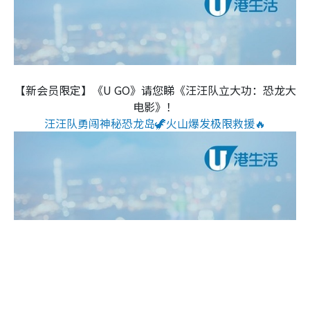
【新会员限定】《U GO》请您睇《汪汪队立大功：恐龙大
电影》！
汪汪队勇闯神秘恐龙岛🦖火山爆发极限救援🔥