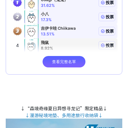
↓“森境奇缘夏日异想寻龙记”限定精品↓
↓漫游秘境地垫、多用途旅行收纳袋↓