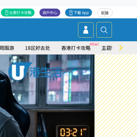
社群打卡攻略
商戶中心
下載 App
繁
简
周围游
18区好去处
香港打卡攻略
主题特集