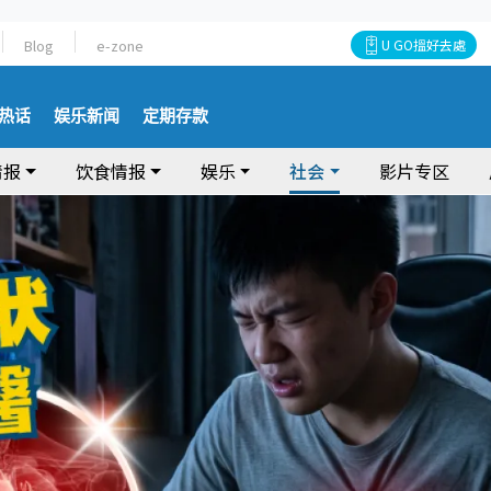
Blog
e-zone
U GO搵好去處
热话
娱乐新闻
定期存款
情报
饮食情报
娱乐
社会
影片专区