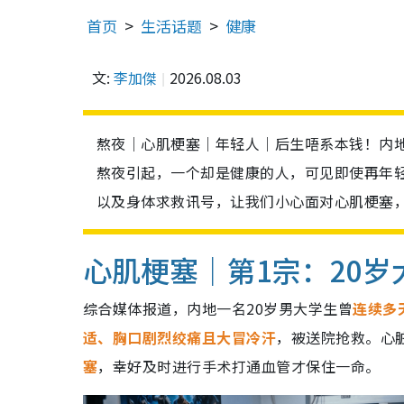
首页
生活话题
健康
文:
李加傑
2026.08.03
熬夜｜心肌梗塞｜年轻人｜后生唔系本钱！内地
熬夜引起，一个却是健康的人，可见即使再年
以及身体求救讯号，让我们小心面对心肌梗塞
心肌梗塞｜第1宗：20
综合媒体报道，内地一名20岁男大学生曾
连续多
适、胸口剧烈绞痛且大冒冷汗
，被送院抢救。心
塞
，幸好及时进行手术打通血管才保住一命。