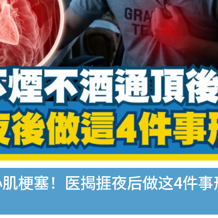
心肌梗塞！医揭捱夜后做这4件事