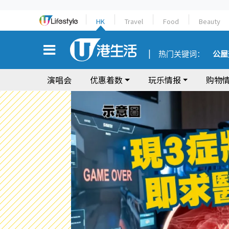
HK
Travel
Food
Beauty
热门关键词：
公屋
演唱会
优惠着数
玩乐情报
购物