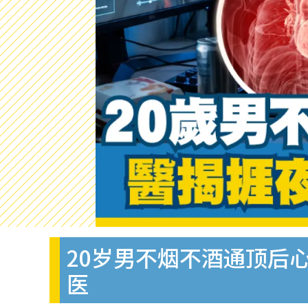
20岁男不烟不酒通顶后
医