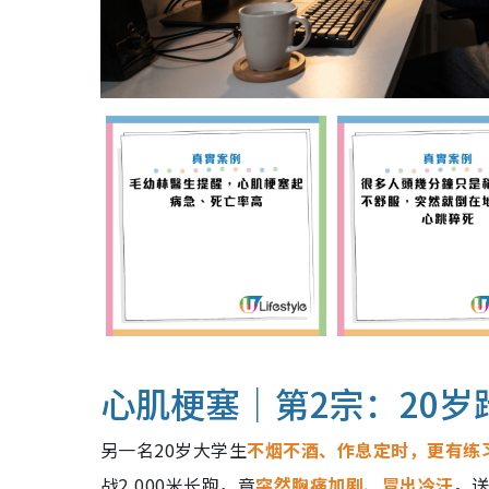
心肌梗塞｜第2宗：20
另一名20岁大学生
不烟不酒、作息定时，更有练
战2,000米长跑，竟
突然胸痛加剧、冒出冷汗
。