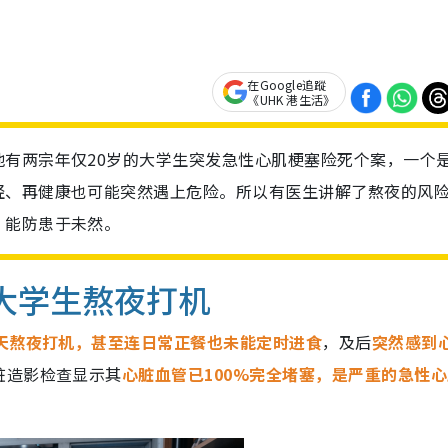
在Google追蹤
《UHK 港生活》
有两宗年仅20岁的大学生突发急性心肌梗塞险死个案，一个
轻、再健康也可能突然遇上危险。所以有医生讲解了熬夜的风
，能防患于未然。
岁大学生熬夜打机
天熬夜打机，甚至连日常正餐也未能定时进食
，及后
突然感到
脏造影检查显示其
心脏血管已100%完全堵塞，是严重的急性