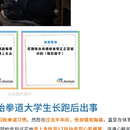
点击图片放大
岁跆拳道大学生长跑后出事
习跆拳道习惯
。然而在
过去半年间，他却偶有胸痛
，直至在体
送院检查后证实他
患上
急性非ST段抬高型心肌梗塞
，连通心脏