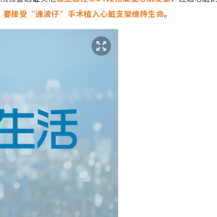
，要接受“通波仔”手术植入心脏支架维持生命
。