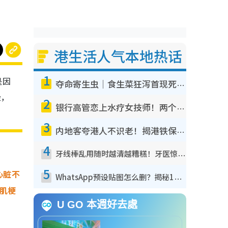
港生活人气本地热话
1
是因
夺命寄生虫｜食生菜狂泻首现死者！疫潮恶化录1.8万宗病例 揭洗菜3大谬误
险，
2
银行高管恋上水疗女技师！两个月借128万惊觉“沉船”沉落火海 揭背后疑似邪教操控卖淫
3
内地客夸港人不识老！揭港铁保鲜级冷气 港人求放过：别投诉
4
牙线棒乱用随时越清越糟糕！牙医惊揭盲目过户细菌恐致蛀牙：这种才是日常真保养
5
心脏不
WhatsApp预设贴图怎么删？揭秘1招“反向操作”还原简洁界面 附3步实测教程
心肌梗
U GO 本週好去處