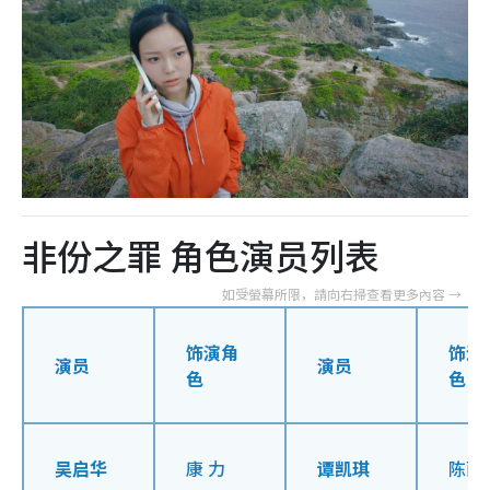
非份之罪 角色演员列表
饰演角
饰演
演员
演员
色
色
吴启华
康 力
谭凯琪
陈丽