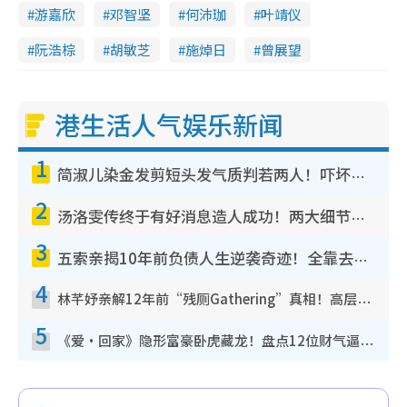
游嘉欣
邓智坚
何沛珈
叶靖仪
阮浩棕
胡敏芝
施焯日
曾展望
港生活人气娱乐新闻
1
简淑儿染金发剪短头发气质判若两人！吓坏老公麦大力都认不出：“你做什么？”
2
汤洛雯传终于有好消息造人成功！两大细节曝孕味极浓引猜测：大肚婆先会咁！
3
五索亲揭10年前负债人生逆袭奇迹！全靠去一地方转运后即遇上马先生
4
林芊妤亲解12年前“残厕Gathering”真相！高层解约一句话重创尊严，至今拒返TVB
5
《爱·回家》隐形富豪卧虎藏龙！盘点12位财气逼人的有钱艺人：这位美女3亿身家不愁做