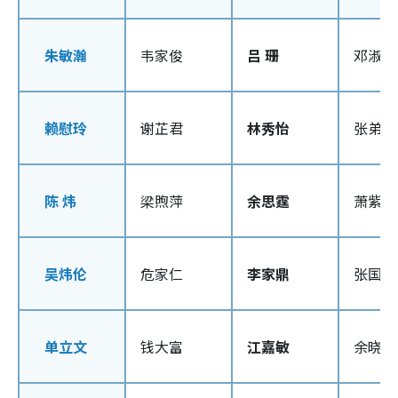
朱敏瀚
韦家俊
吕 珊
邓淑芬
赖慰玲
谢芷君
林秀怡
张弟弟
陈 炜
梁煦萍
余思霆
萧紫遥
吴炜伦
危家仁
李家鼎
张国邦
单立文
钱大富
江嘉敏
余晓善