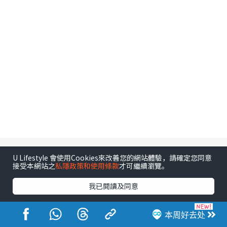
相关文章
U Lifestyle 會使用Cookies來改善您的網站體驗，請確定您同意
接受本網站之
私隱政策和使用條款
才可繼續瀏覽。
我已閱讀及同意
娱乐
《非份之罪》大结局｜惊天大反
本周好去处
转凶手竟是她！公仔藏人头极震