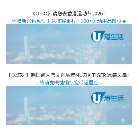
《U GO》请您去香港运动节2026！
体验新兴运动💦＋竞技赛事💪＋100+运动用品摊位🔥
【送您🐯】韩国超人气文创品牌MUZIK TIGER 冰感风扇！
↓将萌虎嘅慵懒疗愈带返屋企↓