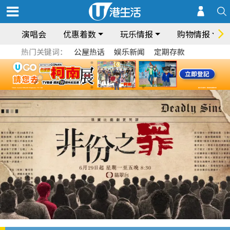
演唱会
优惠着数
玩乐情报
购物情报
热门关键词：
公屋热话
娱乐新闻
定期存款