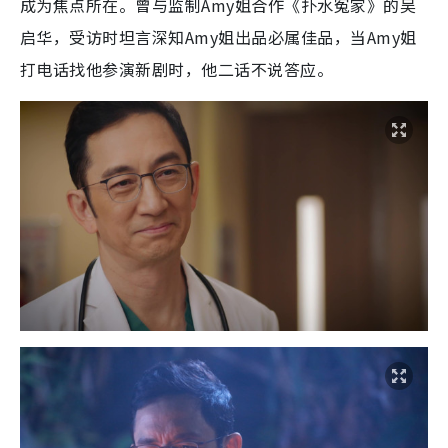
成为焦点所在。曾与监制Amy姐合作《扑水冤家》的吴
启华，受访时坦言深知Amy姐出品必属佳品，当Amy姐
打电话找他参演新剧时，他二话不说答应。