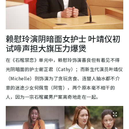
赖慰玲演阴暗面女护士 叶靖仪初
试啼声担大旗压力爆煲
在《石棺禁恋》单元中，赖慰玲饰演善良但有着见不得
光阴暗面的护士谢芷君（Cathy）；而新生代演员叶靖仪
（Michelle）则饰演为了贪玩贪食、连替人抽水都不介
意的迷途少女何佩雪（阿雪），两个原本毫不相干的
人，因为一宗石棺藏男尸案离奇地走在一起。