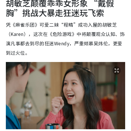
胡敏芝颠覆乖乖女形象 “戴假
胸”挑战大暴走狂迷玩飞索
凭《麻雀乐团》可爱二妹“程晴”成功入屋的胡敏芝
（Karen），这次在《危险游戏》中将颠覆观众认知、饰
演凡事都去到尽的狂迷Wendy，严重倾慕吴炜伦，更爱
到过火位。