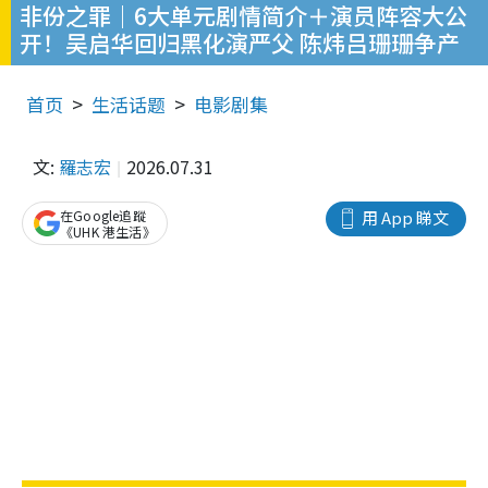
非份之罪｜6大单元剧情简介＋演员阵容大公
开！吴启华回归黑化演严父 陈炜吕珊珊争产
首页
生活话题
电影剧集
文:
羅志宏
2026.07.31
在Google追蹤
用 App 睇文
《UHK 港生活》