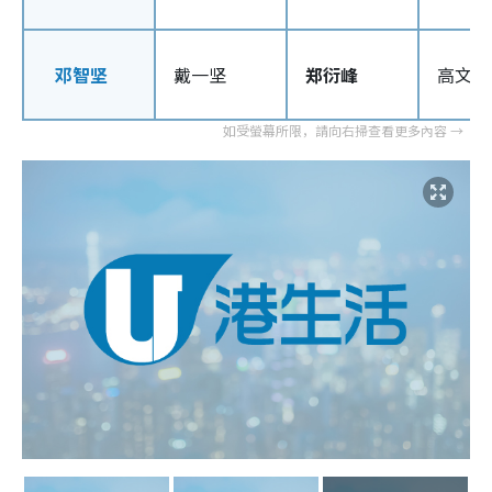
邓智坚
戴一坚
郑衍峰
高文森