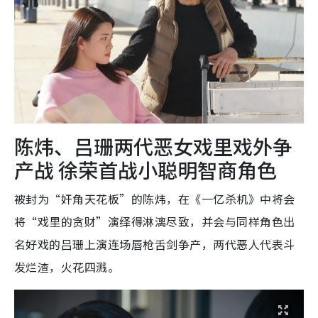
陈炜、吕珊两代恶女戏里戏外争
产战 徐荣首战小聪明智商角色
被封为“奸角天花板”的陈炜，在《一亿杀机》中将会
将“戏里的贪财”演绎得淋漓尽致，并会与同样角色出
名好戏的吕珊上演连场唇枪舌剑争产，两代恶人代表斗
发烂渣，火花四溅。