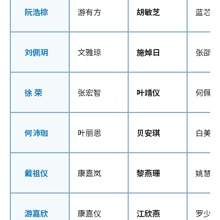
阮浩棕
游有方
胡敏芝
蓝芯凌
刘佩玥
文雅琼
施焯日
张邵聪
徐 荣
张宏智
叶靖仪
何佩雪
何沛珈
叶丽恩
贝安琪
白美雅
戴祖仪
康嘉岚
黎燕珊
姚慧兰
游嘉欣
康嘉仪
江欣燕
罗少芳