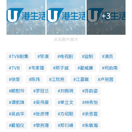
+3
点击图片放大
TVB剧集
导演
电视剧
监制
演员
TVB
韦家雄
郑子诚
翟威廉
何启南
徐荣
陈炜
江欣燕
江嘉敏
卢宛茵
赖慰玲
罗冠兰
刘佩玥
苏韵姿
谭凯琪
吴伟豪
单立文
林秀怡
吴启华
张彦博
方绍聪
余思霆
戴祖仪
黎燕珊
郑衍峰
朱敏瀚