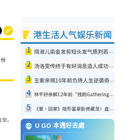
港生活人气娱乐新闻
1
简淑儿染金发剪短头发气质判若两人！吓坏老公麦大力都认不出：“你做什么？”
非份
2
汤洛雯传终于有好消息造人成功！两大细节曝孕味极浓引猜测：大肚婆先会咁！
3
五索亲揭10年前负债人生逆袭奇迹！全靠去一地方转运后即遇上马先生
4
林芊妤亲解12年前“残厕Gathering”真相！高层解约一句话重创尊严，至今拒返TVB
5
《爱·回家》隐形富豪卧虎藏龙！盘点12位财气逼人的有钱艺人：这位美女3亿身家不愁做
启华，
U GO 本週好去處