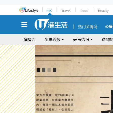
HK
Travel
Food
Beauty
热门关键词：
公屋
演唱会
优惠着数
玩乐情报
购物