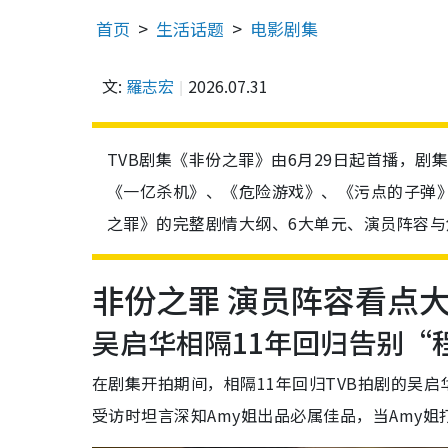
首页
生活话题
电影剧集
文:
羅志宏
2026.07.31
TVB剧集《非份之罪》由6月29日起首播，
《一亿杀机》、《危险游戏》、《污点的子弹
之罪》的完整剧情大纲、6大单元、演员阵容与
非份之罪 演员阵容看点
吴启华相隔11年回归告别“
在剧集开拍期间，相隔11年回归TVB拍剧的吴
受访时坦言深知Amy姐出品必属佳品，当Amy