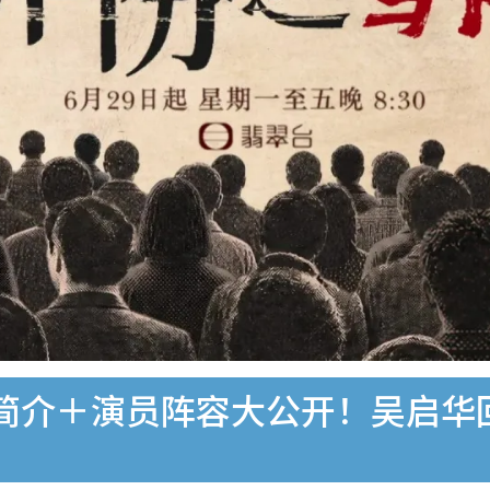
简介＋演员阵容大公开！吴启华