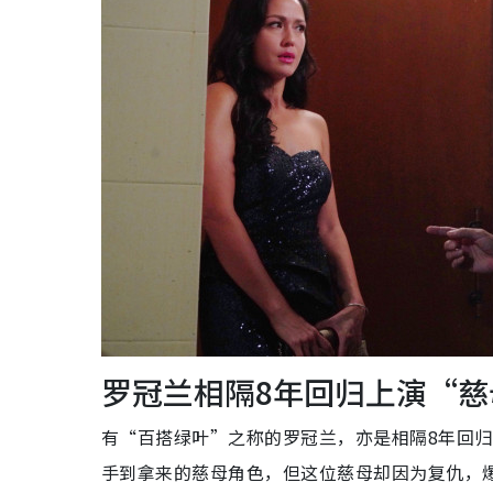
罗冠兰相隔8年回归上演“慈
有“百搭绿叶”之称的罗冠兰，亦是相隔8年回归
手到拿来的慈母角色，但这位慈母却因为复仇，