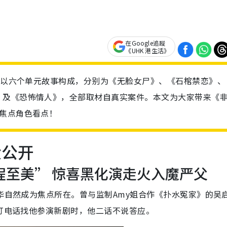
在Google追蹤
《UHK 港生活》
剧集以六个单元故事构成，分别为《无脸女尸》、《石棺禁恋》、
》及《恐怖情人》，全部取材自真实案件。本文为大家带来《
焦点角色看点！
大公开
程至美” 惊喜黑化演走火入魔严父
启华自然成为焦点所在。曾与监制Amy姐合作《扑水冤家》的吴
姐打电话找他参演新剧时，他二话不说答应。