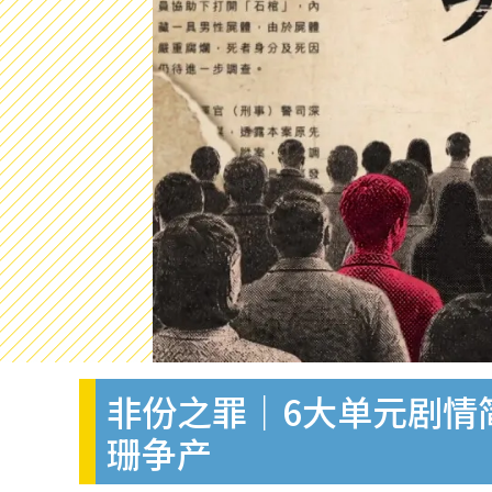
非份之罪｜6大单元剧情
珊争产