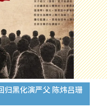
回归黑化演严父 陈炜吕珊