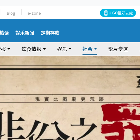
Blog
e-zone
U GO搵好去處
热话
娱乐新闻
定期存款
情报
饮食情报
娱乐
社会
影片专区