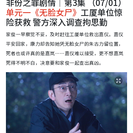
非份之罪剧情｜第3集 （07/01）
单元一《无脸女尸》
工厦单位惊
险获救 警方深入调查拘思勤
家俊一早察觉不妥，及时赶往工厦单位救出嘉仪。嘉仪
平安回家，康力却告知她凭无脸女尸的朱古力留位置，
死者也或许真的是嘉岚……嘉仪难以接受，更不想嘉岚
死得不明不白，决意要和家俊一起查出真凶。