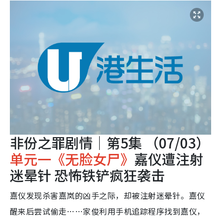
非份之罪剧情｜第5集 （07/03）
单元一《无脸女尸》
嘉仪遭注射
迷晕针 恐怖铁铲疯狂袭击
嘉仪发现杀害嘉岚的凶手之际，却被注射迷晕针。嘉仪
醒来后尝试偷走……家俊利用手机追踪程序找到嘉仪，