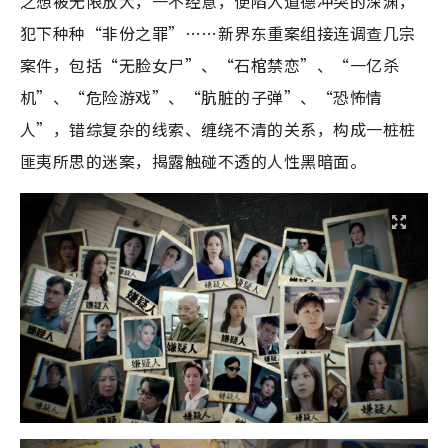
之想被无限放大，一不经意，便陷入道德冲突的深渊，
犯下种种“非份之罪”……新界东重案组接连调查几宗
案件，包括“无脸女尸”、“石棺禁恋”、“一亿杀
机”、“危险游戏”、“肮脏的子弹”、“恐怖情
人”，错综复杂的线索、缠绕不清的关系，构成一桩桩
匪夷所思的迷案，揭露触碰不透的人性黑暗面。