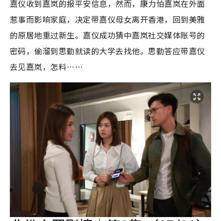
嘉仪收到嘉岚的报平安信息，然而，康力怕嘉岚在外面
惹事而影响家庭，决定带嘉仪母女离开香港，回到美雅
的原居地重过新生。嘉仪成功猜中嘉岚社交媒体账号的
密码，偷溜到思勤就读的大学去找他。思勤答应带嘉仪
去见嘉岚，怎料……