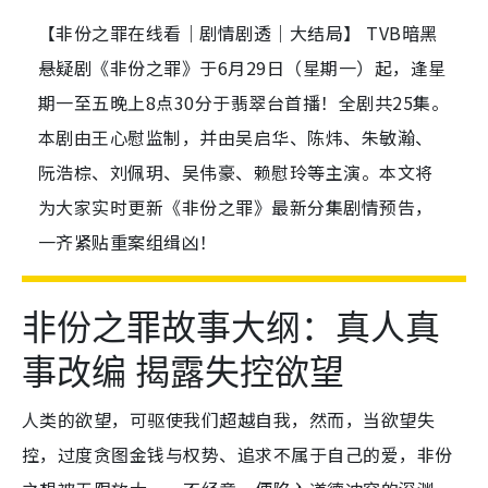
【非份之罪在线看｜剧情剧透｜大结局】 TVB暗黑
悬疑剧《非份之罪》于6月29日（星期一）起，逢星
期一至五晚上8点30分于翡翠台首播！全剧共25集。
本剧由王心慰监制，并由吴启华、陈炜、朱敏瀚、
阮浩棕、刘佩玥、吴伟豪、赖慰玲等主演。本文将
为大家实时更新《非份之罪》最新分集剧情预告，
一齐紧贴重案组缉凶！
非份之罪故事大纲：真人真
事改编 揭露失控欲望
人类的欲望，可驱使我们超越自我，然而，当欲望失
控，过度贪图金钱与权势、追求不属于自己的爱，非份