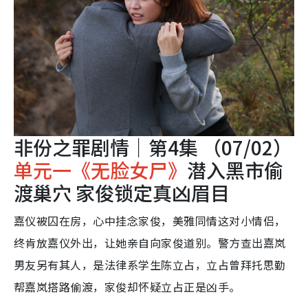
非份之罪剧情｜第4集 （07/02）
单元一《无脸女尸》
潜入黑市偷
渡巢穴 家俊锁定真凶眉目
嘉仪被囚在房，心中挂念家俊，美雅同情这对小情侣，
终肯放嘉仪外出，让她亲自向家俊道别。警方查出嘉岚
男友另有其人，是法律系学生陈立占，立占曾拜托思勤
帮嘉岚搭路偷渡，家俊却怀疑立占正是凶手。