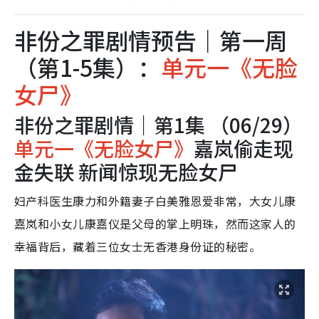
非份之罪剧情预告｜第一周
（第1-5集）：
单元一《无脸
女尸》
非份之罪剧情｜第1集 （06/29）
单元一《无脸女尸》
嘉岚偷走现
金失联 新闻惊现无脸女尸
妇产科医生康力和外籍妻子白美雅恩爱非常，大女儿康
嘉岚和小女儿康嘉仪是父母的掌上明珠，然而这家人的
幸福背后，藏着三位女士无香港身份证的秘密。