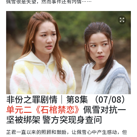
佩雪很是失望，然而事件还有内情……
非份之罪剧情｜第8集 （07/08）
单元二《石棺禁恋》
佩雪对抗一
坚被绑架 警方突现身查问
芷君一直以来的照顾和鼓励，让佩雪心中产生感动，但