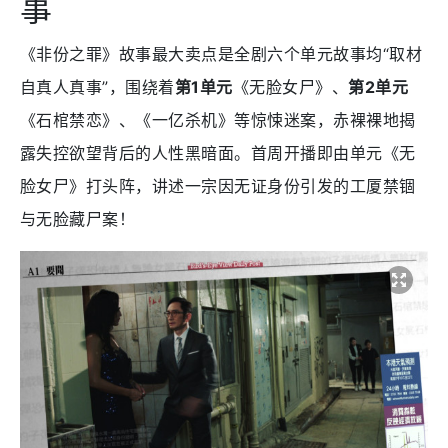
事
《非份之罪》故事最大卖点是全剧六个单元故事均“取材
自真人真事”，围绕着
第1单元
《无脸女尸》、
第2单元
《石棺禁恋》、《一亿杀机》等惊悚迷案，赤裸裸地揭
露失控欲望背后的人性黑暗面。首周开播即由单元《无
脸女尸》打头阵，讲述一宗因无证身份引发的工厦禁锢
与无脸藏尸案！