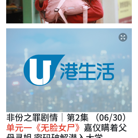
非份之罪剧情｜第2集 （06/30）
单元一《无脸女尸》
嘉仪瞒着父
母寻姐 密码破解潜入大学