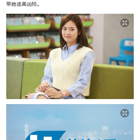
带她逃离凶险。