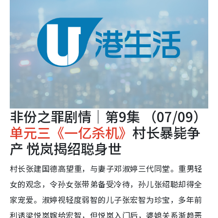
非份之罪剧情｜第9集 （07/09）
单元三《一亿杀机》
村长暴毙争
产 悦岚揭绍聪身世
村长张建国德高望重，与妻子邓淑婷三代同堂。重男轻
女的观念，令孙女张带弟备受冷待，孙儿张绍聪却得全
家宠爱。淑婷视轻度弱智的儿子张宏智为珍宝，多年前
利诱梁悦岚嫁给宏智，但悦岚入门后，婆媳关系渐趋恶