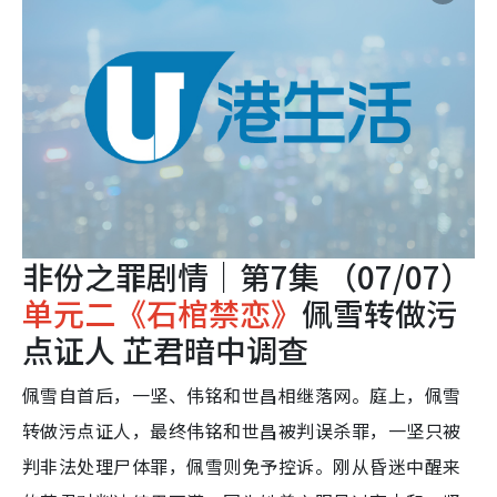
非份之罪剧情｜第7集 （07/07）
单元二《石棺禁恋》
佩雪转做污
点证人 芷君暗中调查
佩雪自首后，一坚、伟铭和世昌相继落网。庭上，佩雪
转做污点证人，最终伟铭和世昌被判误杀罪，一坚只被
判非法处理尸体罪，佩雪则免予控诉。刚从昏迷中醒来