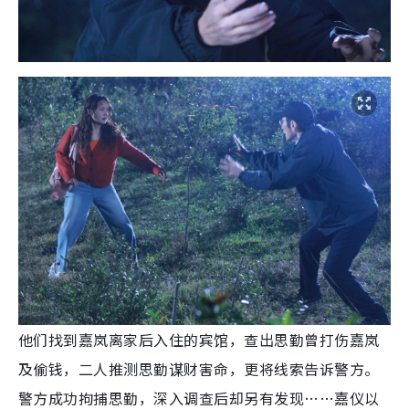
他们找到嘉岚离家后入住的宾馆，查出思勤曾打伤嘉岚
及偷钱，二人推测思勤谋财害命，更将线索告诉警方。
警方成功拘捕思勤，深入调查后却另有发现……嘉仪以