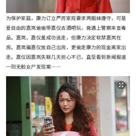
为保护家庭，康力订立严厉家规要求两姐妹遵守，可是
爱自由的嘉岚偷偷带嘉仪去酒吧玩，竟遇上警察来查毒
品。嘉岚、嘉仪虽成功逃走，但康力决定软禁嘉岚在
房。嘉岚骗嘉仪放自己出房，更偷走康力的现金离家出
走。嘉仪因嘉岚失联几天担心不已，直至看到新闻报道
一则无脸女尸发现案……