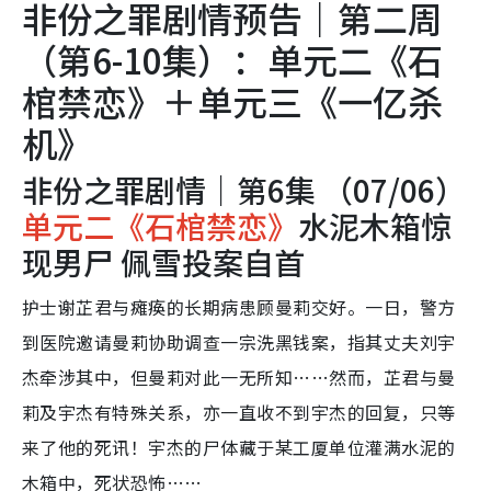
非份之罪剧情预告｜第二周
（第6-10集）：单元二《石
棺禁恋》＋单元三《一亿杀
机》
非份之罪剧情｜第6集 （07/06）
单元二《石棺禁恋》
水泥木箱惊
现男尸 佩雪投案自首
护士谢芷君与瘫痪的长期病患顾曼莉交好。一日，警方
到医院邀请曼莉协助调查一宗洗黑钱案，指其丈夫刘宇
杰牵涉其中，但曼莉对此一无所知……然而，芷君与曼
莉及宇杰有特殊关系，亦一直收不到宇杰的回复，只等
来了他的死讯！宇杰的尸体藏于某工厦单位灌满水泥的
木箱中，死状恐怖……