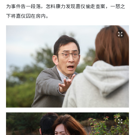
为事件告一段落，怎料康力发现嘉仪偷走查案，一怒之
下将嘉仪囚在房内。