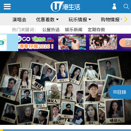
演唱会
优惠着数
玩乐情报
购物情报
热门关键词：
公屋热话
娱乐新闻
定期存款
目錄