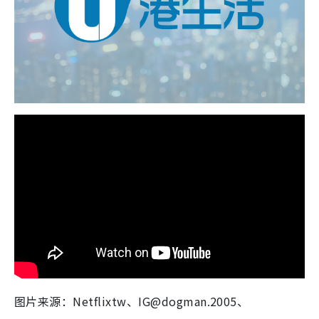
图片来源：Netflixtw、IG@dogman.2005、