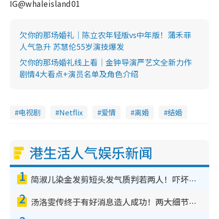
IG@whaleisland01
欠你的那场婚礼｜陈立农年轻版vs中年版！蒲禾菲
人气急升 苏慧伦55岁演技爆发
欠你的那场婚礼线上看｜金钟导演严艺文全新力作
剧情4大看点+演员名单及角色介绍
电视剧
Netflix
爱情
离婚
结婚
港生活人气娱乐新闻
1
简淑儿染金发剪短头发气质判若两人！吓坏老公麦大力都认不出：“你做什么？”
2
汤洛雯传终于有好消息造人成功！两大细节曝孕味极浓引猜测：大肚婆先会咁！