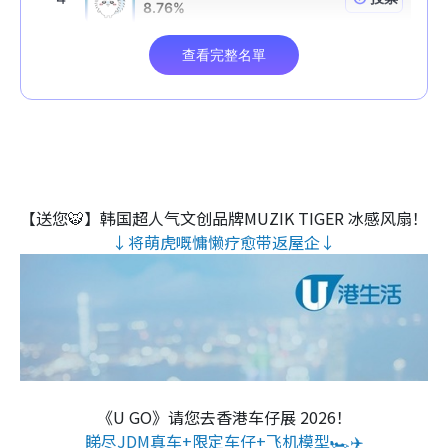
【送您🐯】韩国超人气文创品牌MUZIK TIGER 冰感风扇！
↓将萌虎嘅慵懒疗愈带返屋企↓
《U GO》请您去香港车仔展 2026！
睇尽JDM真车+限定车仔+飞机模型🏎️✈️