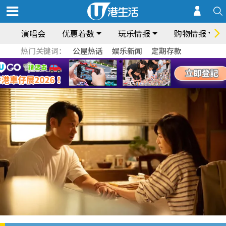
演唱会
优惠着数
玩乐情报
购物情报
热门关键词：
公屋热话
娱乐新闻
定期存款