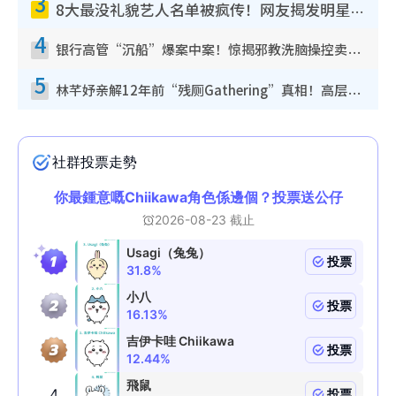
3
8大最没礼貌艺人名单被疯传！网友揭发明星真面目，一致数落这一位是无品天花板？
4
银行高管“沉船”爆案中案！惊揭邪教洗脑操控卖淫被吞600万，幕后黑手讲多错多
5
林芊妤亲解12年前“残厕Gathering”真相！高层解约一句话重创尊严，至今拒返TVB