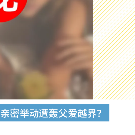
有亲密举动遭轰父爱越界？