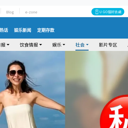
Blog
e-zone
U GO搵好去處
热话
娱乐新闻
定期存款
情报
饮食情报
娱乐
社会
影片专区