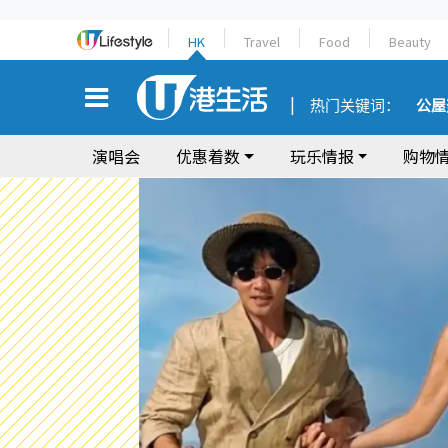
HK
Travel
Food
Beauty
热门关键词：
公屋
演唱会
优惠着数
玩乐情报
购物