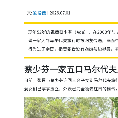
文:
劉澄儀
2026.07.01
现年52岁的视后蔡少芬（Ada），在2008
晋一家人到马尔代夫旅行时被网友偶遇，画面
行为过于亲密，指责张晋没有避嫌与边界感，
蔡少芬一家五口马尔代夫
日前，张晋与蔡少芬连同三名子女到马尔代夫旅
爱女们已亭亭玉立，外表已完全褪去往日的稚气