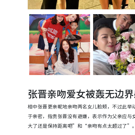
张晋亲吻爱女被轰无边界
相中张晋更亲昵地亲吻两名女儿脸颊，不过此举
于亲密，指责张晋没有避嫌，表示作为父亲应与
大了还是保持距离吧”和“亲吻有点太超过了”