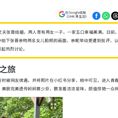
在Google追蹤
《UHK 港生活》
年与丈夫张晋结婚，两人育有两女一子，一家五口幸福美满。日前
中拍下张晋亲吻两名女儿脸颊的画面，亲昵举动更遭到批评，
引起热烈讨论。
之旅
行时被网友偶遇，并将照片在小红书分享，相中可见，进入青
，美貌完美遗传妈妈蔡少芬，散发着浓浓星味，颜值惊艳一众