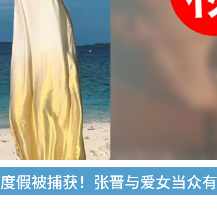
夫度假被捕获！张晋与爱女当众