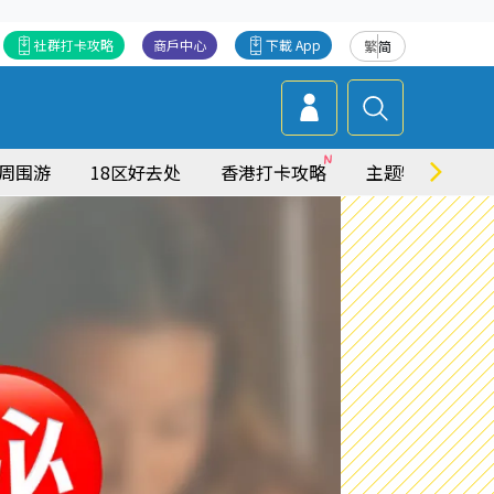
社群打卡攻略
商戶中心
下載 App
繁
简
周围游
18区好去处
香港打卡攻略
主题特集