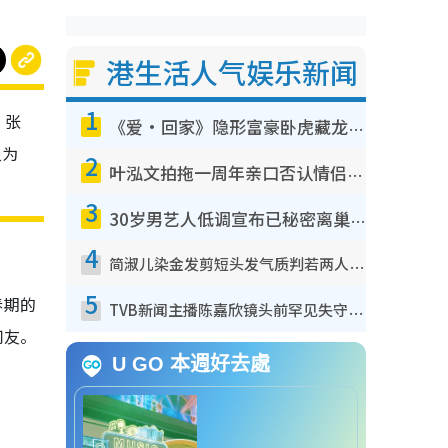
港生活人气娱乐新闻
1
，张
《爱·回家》隐形富豪卧虎藏龙！盘点12位财气逼人的有钱艺人：这位美女3亿身家不愁做
认为
2
叶泓文拍拖一周年亲口否认情侣关系？！被质疑感情造假竟称GM“普通同事”
3
30岁男艺人低调宣布已秘密离巢！人气急跌变失踪人口：“这几年过得并不容易”
4
简淑儿染金发剪短头发气质判若两人！吓坏老公麦大力都认不出：“你做什么？”
5
春期的
TVB新闻主播陈嘉欣镜头前罕见失守！遭林超英一句话突袭吓坏当场大笑
网友。
U GO 本週好去處