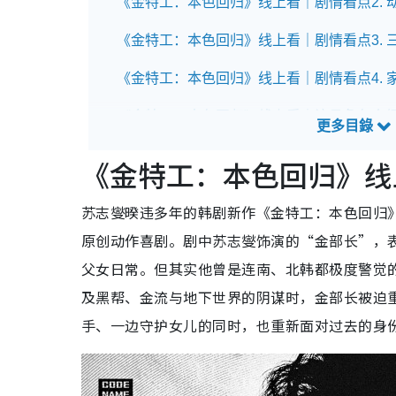
《金特工：本色回归》线上看｜剧情看点2. 
《金特工：本色回归》线上看｜剧情看点3. 
《金特工：本色回归》线上看｜剧情看点4. 
《金特工：本色回归》线上看｜演员角色介
苏志燮饰演：金部长
崔代勋饰演：成汉满
《金特工：本色回归》线
尹敬浩饰演：朴镇哲
朱相昱饰演：朱强灿
苏志燮暌违多年的韩剧新作《金特工：本色回归》（
孙娜恩饰演：郑尚雅
原创动作喜剧。剧中苏志燮饰演的“金部长”，
《金特工：本色回归》线上看｜Netflix更新
父女日常。但其实他曾是连南、北韩都极度警觉
及黑帮、金流与地下世界的阴谋时，金部长被迫
《金特工：本色回归》线上看｜预告片
手、一边守护女儿的同时，也重新面对过去的身