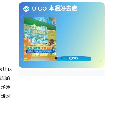
《金特工：本色回归》线上看｜
U GO 本週好去處
剧情看点4. 家庭催泪元素
《金特工：本色回归》线上看｜
演员角色介绍
苏志燮饰演：金部长
崔代勋饰演：成汉满
尹敬浩饰演：朴镇哲
朱相昱饰演：朱强灿
孙娜恩饰演：郑尚雅
lix
温润的
《金特工：本色回归》线上看｜
Netflix更新时间
一场涉
打爆对
《金特工：本色回归》线上看｜
预告片