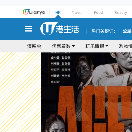
HK
Travel
Food
Beauty
热门关键词：
公屋
演唱会
优惠着数
玩乐情报
购物