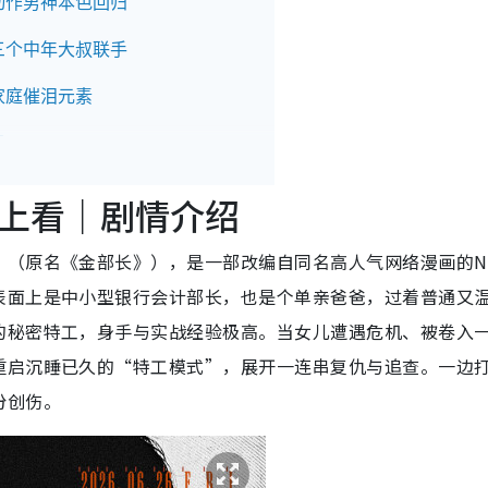
动作男神本色回归
三个中年大叔联手
家庭催泪元素
绍
上看｜剧情介绍
原名《金部长》），是一部改编自同名高人气网络漫画的Netf
表面上是中小型银行会计部长，也是个单亲爸爸，过着普通又
时间
的秘密特工，身手与实战经验极高。当女儿遭遇危机、被卷入
重启沉睡已久的“特工模式”，展开一连串复仇与追查。一边
份创伤。