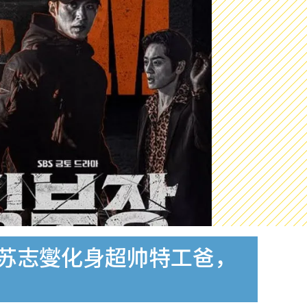
数！苏志燮化身超帅特工爸，