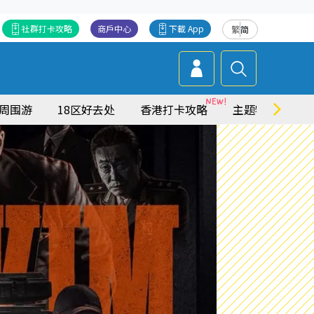
社群打卡攻略
商戶中心
下載 App
繁
简
周围游
18区好去处
香港打卡攻略
主题特集