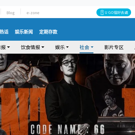
Blog
e-zone
U GO搵好去處
热话
娱乐新闻
定期存款
情报
饮食情报
娱乐
社会
影片专区