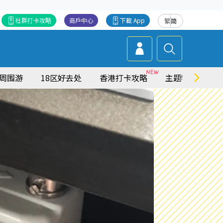
社群打卡攻略
商戶中心
下載 App
繁
简
周围游
18区好去处
香港打卡攻略
主题特集