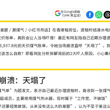
在Google追蹤
《UHK 港生活》
 估表补差额 / 漏煤气 / 小红书热话】在香港租房住，退租时结清水
天价账单，真的会让人当场吓傻！最近有网友指自己近期办理
,937.8元的天价煤气账单，令她当场崩溃直呼“天塌了”。
应该怎么自救？即看网友分析拆解背后的2大吓人原因，小心集
崩溃：天塌了
煤气单”为题发文，表示自己最近办理退租时，竟收到一张煤
3位家庭成员，主要使用煤气热水器，现时属于“工作党、不做饭
学还要经常做饭，从来没有这么大的差额”，认为不至于差这