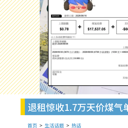
退租惊收1.7万天价煤气
首页
生活话题
热话