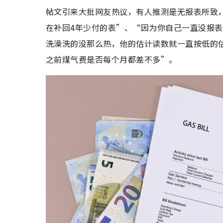
帖文引来大批网友热议，有人推测是无报表所致
在补回4年少付的表”、“因为你自己一直没报
洗澡洗的没那么热，他的估计读数就一直按低的
之前煤气费是否每个月都差不多”。