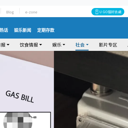
Blog
e-zone
U GO搵好去處
热话
娱乐新闻
定期存款
情报
饮食情报
娱乐
社会
影片专区