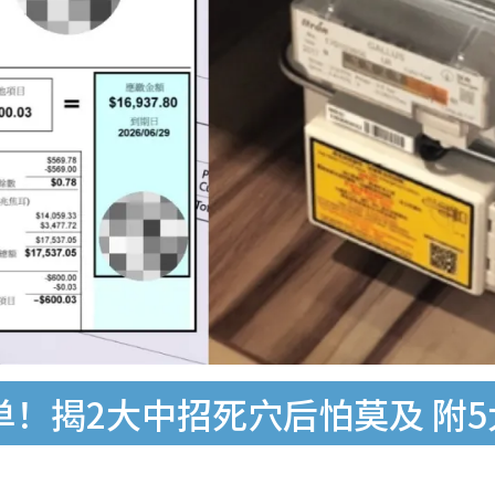
单！揭2大中招死穴后怕莫及 附