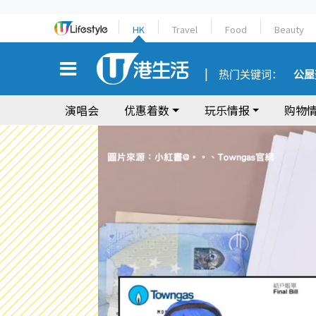
HK
Travel
Food
Beauty
热门关键词：
公屋
演唱会
优惠着数
玩乐情报
购物