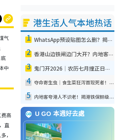
港生活人气本地热话
1
电煤气
WhatsApp预设贴图怎么删？揭秘1招“反向操作”还原简洁界面 附3步实测教程
退
2
香港山边铁闸边门大开？内地客困惑意义何在！网友神回复：这种叫法理性防御
到底
3
体中
鬼门开2026｜农历七月撞正日全食特别邪？专家警告切忌做一事！揭4大禁忌+2招保平安
4
夺命寄生虫｜食生菜狂泻首现死者！疫潮恶化录1.8万宗病例 揭洗菜3大谬误
5
内地客夸港人不识老！揭港铁保鲜级冷气 港人求放过：别投诉
U GO 本週好去處
气费高
”，直
么多，