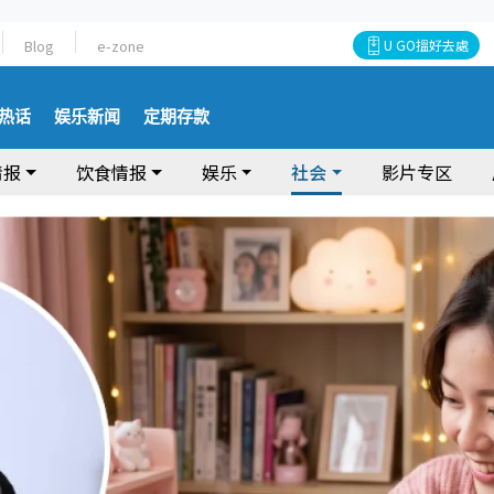
Blog
e-zone
U GO搵好去處
热话
娱乐新闻
定期存款
情报
饮食情报
娱乐
社会
影片专区