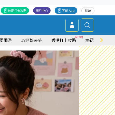
社群打卡攻略
商戶中心
下載 App
繁
简
周围游
18区好去处
香港打卡攻略
主题特集