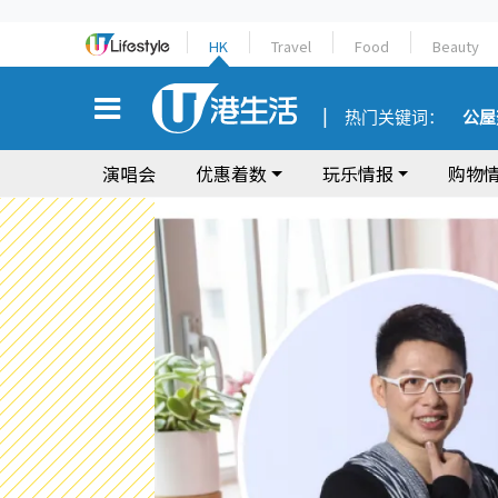
HK
Travel
Food
Beauty
热门关键词：
公屋
演唱会
优惠着数
玩乐情报
购物