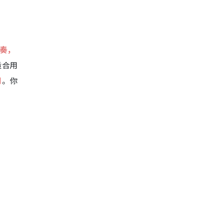
奏，
适合用
用
。你