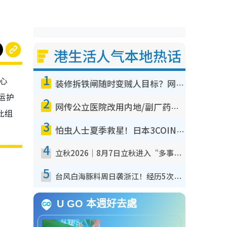
港生活人气本地热话
1
心
装修拆铁闸随时变贼人目标？网友揭2大关键用途：装新款等于白装？附新旧铁闸分别
运护
2
网传公立医院改用内地/副厂药？医生拆解正副厂分别，揭4类人换药随时出事
此组
3
怕虫人士夏季救星！日本3COINS爆红驱虫神器$45起 1招“全程免触碰”轻松搞定小强
4
立秋2026｜8月7日立秋进入“多事之秋” 3件事不可做！专家教6招开运 清杂物／钱包纳气接好运
5
台风白海豚料周日袭浙江！经历5次“眼壁置换”极罕见 成登陆内地最长途台风
U GO 本週好去處