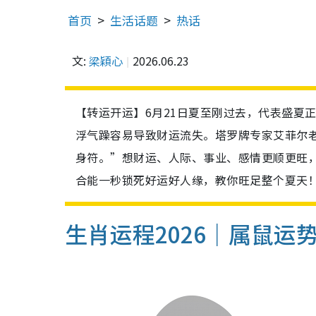
首页
生活话题
热话
文:
梁穎心
2026.06.23
【转运开运】6月21日夏至刚过去，代表盛夏
浮气躁容易导致财运流失。塔罗牌专家艾菲尔
身符。”想财运、人际、事业、感情更顺更旺，
合能一秒锁死好运好人缘，教你旺足整个夏天
生肖运程2026｜属鼠运