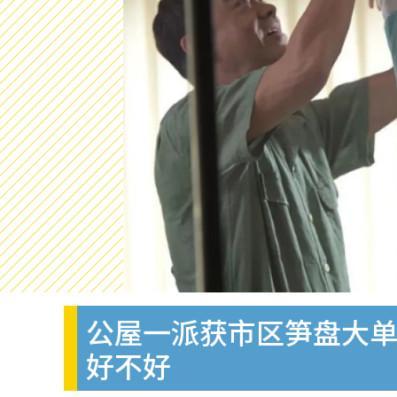
公屋一派获市区笋盘大
好不好