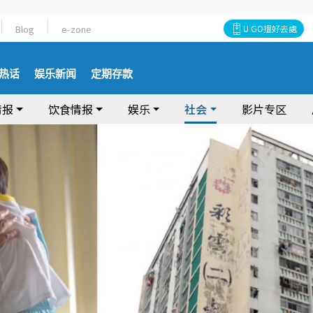
Blog
e-zone
U GO搵好去處
热话
娱乐新闻
定期存款
情报
饮食情报
娱乐
社会
影片专区