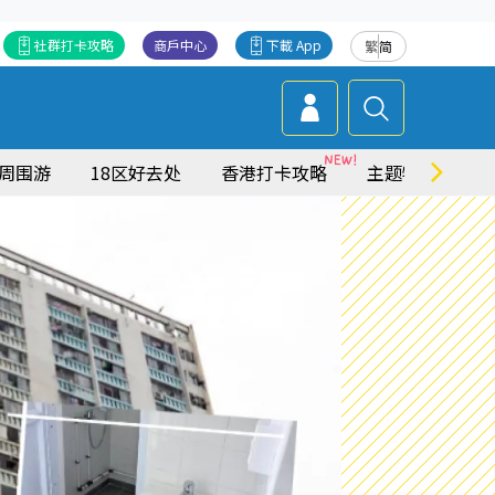
社群打卡攻略
商戶中心
下載 App
繁
简
周围游
18区好去处
香港打卡攻略
主题特集