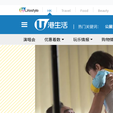
HK
Travel
Food
Beauty
热门关键词：
公屋
演唱会
优惠着数
玩乐情报
购物