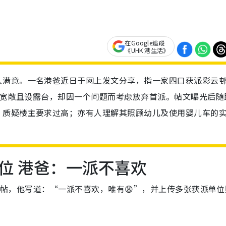
在Google追蹤
《UHK 港生活》
人满意。一名港爸近日于网上发文分享，指一家四口获派彩云
空间宽敞且设露台，却因一个问题而考虑放弃首派。帖文曝光后随
，质疑楼主要求过高；亦有人理解其照顾幼儿及使用婴儿车的
位 港爸：一派不喜欢
帖，他写道：“一派不喜欢，唯有😩”，并上传多张获派单位