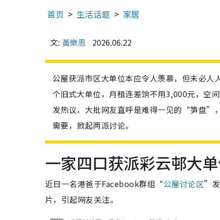
首页
生活话题
家居
文:
黃樂恩
2026.06.22
公屋获派市区大单位本应令人羡慕，但未必人
个旧式大单位，月租连差饷不用3,000元，
发热议，大批网友直呼是难得一见的“笋盘”
需要，掀起两派讨论。
一家四口获派彩云邨大单
近日一名港爸于Facebook群组“
公屋讨论区
”发
片，引起网友关注。