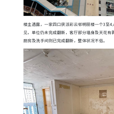
楼主透露，一家四口获派彩云邨明丽楼一个3至4
见，单位仍未完成翻新，客厅部分墙身及天花有
厨房及洗手间则已完成翻新，整体状况不俗。