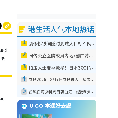
港生活人气本地热话
1
邨一
装修拆铁闸随时变贼人目标？网友揭2大关键用途：装新款等于白装？附新旧铁闸分别
即引
2
网传公立医院改用内地/副厂药？医生拆解正副厂分别，揭4类人换药随时出事
实际
3
怕虫人士夏季救星！日本3COINS爆红驱虫神器$45起 1招“全程免触碰”轻松搞定小强
4
立秋2026｜8月7日立秋进入“多事之秋” 3件事不可做！专家教6招开运 清杂物／钱包纳气接好运
5
台风白海豚料周日袭浙江！经历5次“眼壁置换”极罕见 成登陆内地最长途台风
照
U GO 本週好去處