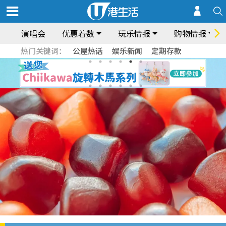
演唱会
优惠着数
玩乐情报
购物情报
热门关键词：
公屋热话
娱乐新闻
定期存款