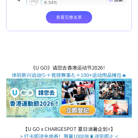
《U GO》请您去香港运动节2026！
体验新兴运动💦＋竞技赛事💪＋100+运动用品摊位🔥
【U GO x CHARGESPOT 夏日消暑企划⚡】
> 打卡即送充电券！限量1000张🔋送完即止 <