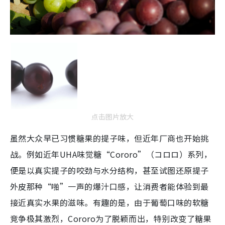
点击图片放大
虽然大众早已习惯糖果的提子味，但近年厂商也开始挑
战。例如近年UHA味觉糖“Cororo”（コロロ）系列，
便是以真实提子的咬劲与水分结构，甚至试图还原提子
外皮那种“啪”一声的爆汁口感，让消费者能体验到最
接近真实水果的滋味。有趣的是，由于葡萄口味的软糖
竞争极其激烈，Cororo为了脱颖而出，特别改变了糖果