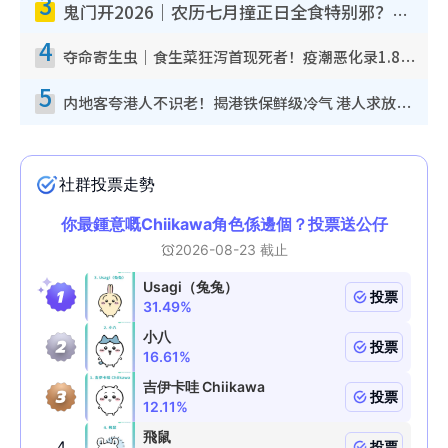
3
鬼门开2026｜农历七月撞正日全食特别邪？专家警告切忌做一事！揭4大禁忌+2招保平安
4
夺命寄生虫｜食生菜狂泻首现死者！疫潮恶化录1.8万宗病例 揭洗菜3大谬误
5
内地客夸港人不识老！揭港铁保鲜级冷气 港人求放过：别投诉