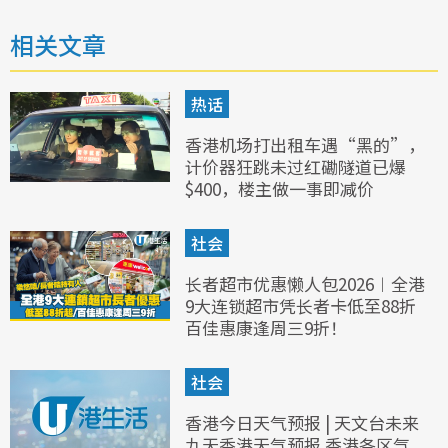
相关文章
热话
香港机场打出租车遇“黑的”，
计价器狂跳未过红磡隧道已爆
$400，楼主做一事即减价
社会
长者超市优惠懒人包2026︱全港
9大连锁超市凭长者卡低至88折
百佳惠康逢周三9折！
社会
香港今日天气预报 | 天文台未来
九天香港天气预报 香港各区气