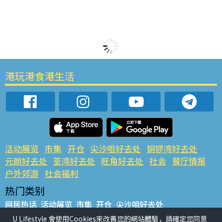
港玩港食港生活
活动展览
市集
开仓
尖沙咀好去处
铜锣湾好去处
元朗好去处
荃湾好去处
旺角好去处
社会
餐厅情报
户外郊游
社会福利
热门类别
网民热话
活动展览
市集
开仓
尖沙咀好去处
铜锣湾好去处
元朗好去处
荃湾好去处
旺角好去处
社会
U Lifestyle 會使用Cookies來改善您的網站體驗，請確定您同意