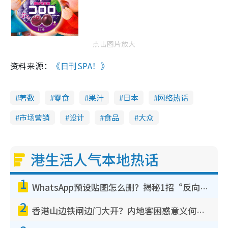
点击图片放大
资料来源：
《日刊SPA！》
著数
零食
果汁
日本
网络热话
市场营销
设计
食品
大众
港生活人气本地热话
1
WhatsApp预设贴图怎么删？揭秘1招“反向操作”还原简洁界面 附3步实测教程
2
香港山边铁闸边门大开？内地客困惑意义何在！网友神回复：这种叫法理性防御