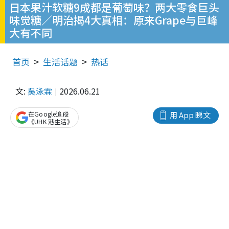
日本果汁软糖9成都是葡萄味？两大零食巨头
味觉糖／明治揭4大真相：原来Grape与巨峰
大有不同
首页
生活话题
热话
文:
吳泳霖
2026.06.21
在Google追蹤
用 App 睇文
《UHK 港生活》