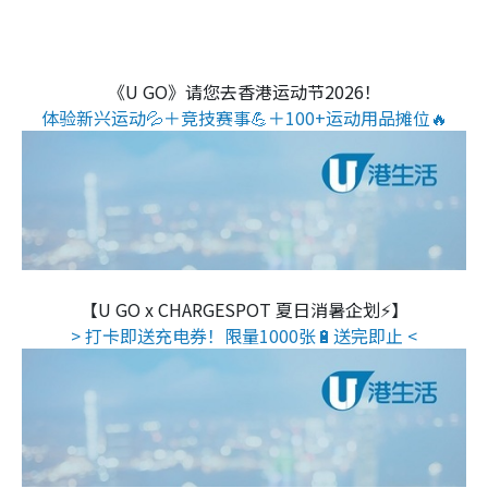
《U GO》请您去香港运动节2026！
体验新兴运动💦＋竞技赛事💪＋100+运动用品摊位🔥
【U GO x CHARGESPOT 夏日消暑企划⚡】
> 打卡即送充电券！限量1000张🔋送完即止 <