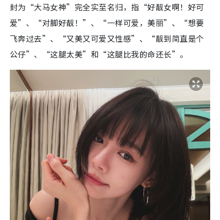
封为“大马女神”完全实至名归，指“好靓女啊！好可
爱”、“对脚好靓！”、“一样可爱，美丽”、“想要
飞奔过去”、“又美又可爱又性感”、“靓到简直是个
公仔”、“这腿太美”和“这腿比我的命还长”。