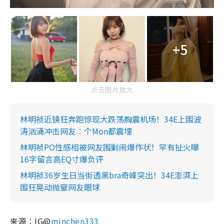
+5
点击图片放大
林明祯近镜狂奔跑惊现大跌荡胸震机场！34E上围波
涛汹涌冲击网友︰个Mon都震埋
林明祯PO性感相被网友围剿闹爆作状！罕有扯火曝
16字留言高EQ寸爆负评
林明祯36岁生日当街透黑bra奇峰突出！34E澎湃上
围狂晃动抛窒网友眼球
来源︰IG@
minchen333