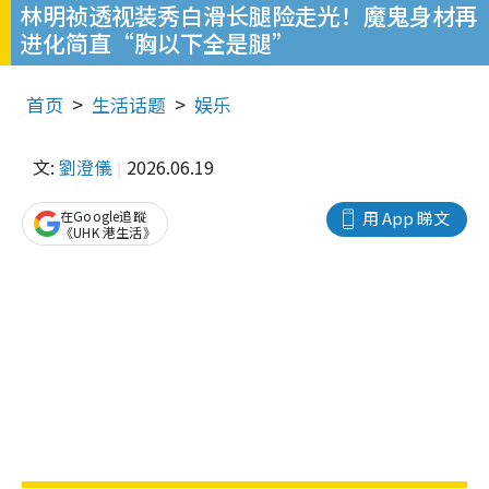
林明祯透视装秀白滑长腿险走光！魔鬼身材再
进化简直“胸以下全是腿”
首页
生活话题
娱乐
文:
劉澄儀
2026.06.19
在Google追蹤
用 App 睇文
《UHK 港生活》