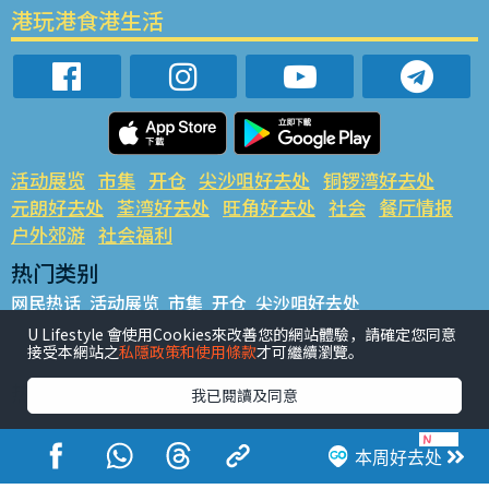
港玩港食港生活
活动展览
市集
开仓
尖沙咀好去处
铜锣湾好去处
元朗好去处
荃湾好去处
旺角好去处
社会
餐厅情报
户外郊游
社会福利
热门类别
网民热话
活动展览
市集
开仓
尖沙咀好去处
铜锣湾好去处
元朗好去处
荃湾好去处
旺角好去处
社会
U Lifestyle 會使用Cookies來改善您的網站體驗，請確定您同意
接受本網站之
私隱政策和使用條款
才可繼續瀏覽。
餐厅情报
户外郊游
热门标签
我已閱讀及同意
#UGO揾好去处
#人气活动推介
#美食社群热话
#亲子玩乐好去处
#ULifestyle应用程式
#限时抢
本周好去处
#UJetso礼物放送
#ULifestyle商户中心
#著数
#网络热话