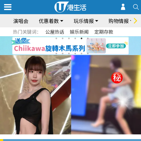
演唱会
优惠着数
玩乐情报
购物情报
热门关键词：
公屋热话
娱乐新闻
定期存款