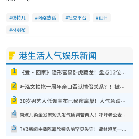
模特儿
网络热话
社交平台
设计
林明祯
港生活人气娱乐新闻
1
《爱·回家》隐形富豪卧虎藏龙！盘点12位财气逼人的有钱艺人：这位美女3亿身家不愁做
2
叶泓文拍拖一周年亲口否认情侣关系？！被质疑感情造假竟称GM“普通同事”
3
30岁男艺人低调宣布已秘密离巢！人气急跌变失踪人口：“这几年过得并不容易”
4
简淑儿染金发剪短头发气质判若两人！吓坏老公麦大力都认不出：“你做什么？”
5
TVB新闻主播陈嘉欣镜头前罕见失守！遭林超英一句话突袭吓坏当场大笑