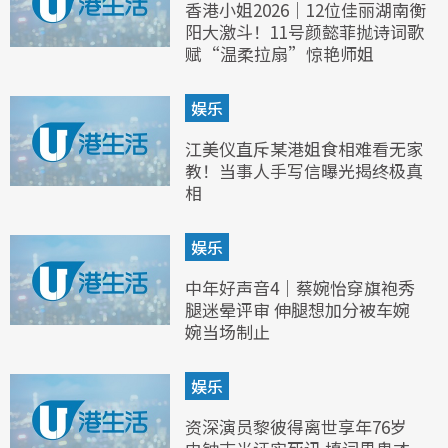
香港小姐2026｜12位佳丽湖南衡
阳大激斗！11号颜懿菲抛诗词歌
赋“温柔拉扇”惊艳师姐
娱乐
江美仪直斥某港姐食相难看无家
教！当事人手写信曝光揭终极真
相
娱乐
中年好声音4｜蔡婉怡穿旗袍秀
腿迷晕评审 伸腿想加分被车婉
婉当场制止
娱乐
资深演员黎彼得离世享年76岁