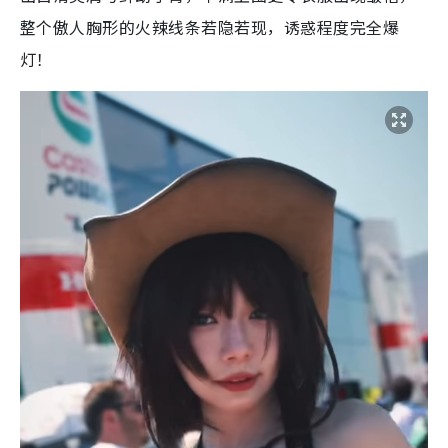
整个傲人胸形的火辣线条若隐若现，诱惑程度完全爆
灯！