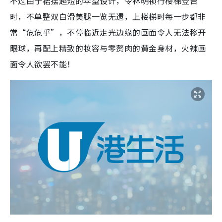
不过由于裙摆超短的伞型设计，令林明祯行楼梯登台
时，不单整双白滑美腿一览无遗，上楼梯时每一步都非
常“危危乎”，不停临近走光边缘的画面令人无法移开
眼球，再配上精致的妆容与零赘肉的黄金身材，火辣画
面令人欲罢不能！