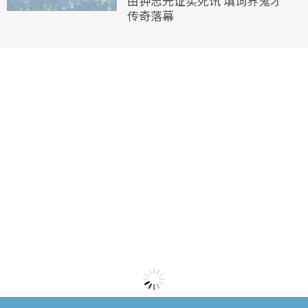
由钟志光证实死讯 填词界鬼才
传奇落幕