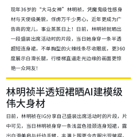
现年36岁的“大马女神”林明祯，凭魔鬼级性感身
材与天使级美貌，俘虏万千少男心，近年更成为广
告商的宠儿，事业蒸蒸日上！日前，林明祯就晒出
一段盛装出席活动时的片段，当日她身穿一条半透
超短连身裙，不单胸型的火辣线条尽收眼底，更360
度展示白滑长腿，行楼梯直逼走光边缘的画面更惊
艳一众网友！
林明祯半透短裙晒AI建模级
伟大身材
日前，林明祯在IG分享自己盛装出席活动时的片段，片
中可见，当日林明祯身穿一条浅蓝色挂颈连身短裙，露
出白滑美肩与纤幼手臂，丰满上围更令衣服出现皱褶，