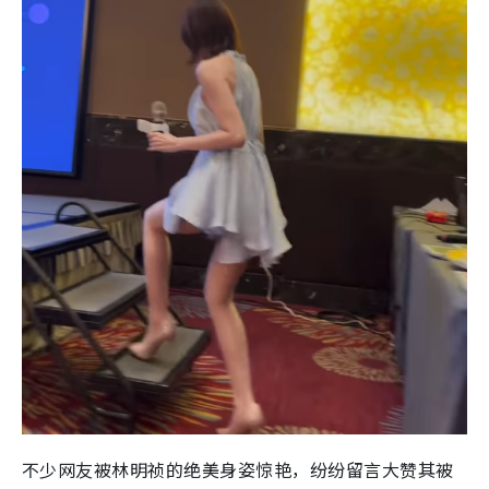
不少网友被林明祯的绝美身姿惊艳，纷纷留言大赞其被