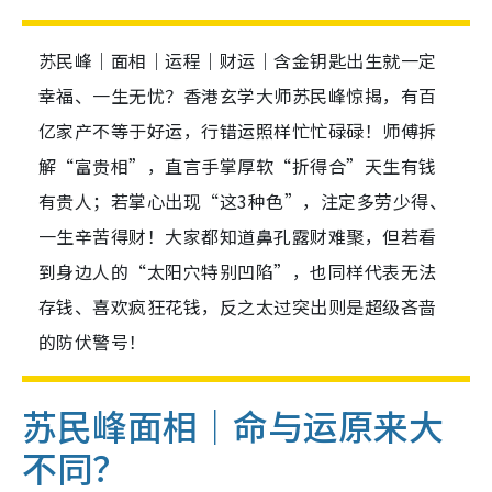
苏民峰｜面相｜运程｜财运｜含金钥匙出生就一定
幸福、一生无忧？香港玄学大师苏民峰惊揭，有百
亿家产不等于好运，行错运照样忙忙碌碌！师傅拆
解“富贵相”，直言手掌厚软“折得合”天生有钱
有贵人；若掌心出现“这3种色”，注定多劳少得、
一生辛苦得财！大家都知道鼻孔露财难聚，但若看
到身边人的“太阳穴特别凹陷”，也同样代表无法
存钱、喜欢疯狂花钱，反之太过突出则是超级吝啬
的防伏警号！
苏民峰面相｜命与运原来大
不同？