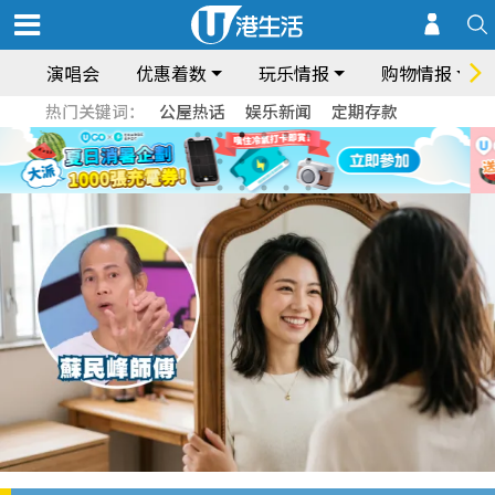
演唱会
优惠着数
玩乐情报
购物情报
热门关键词：
公屋热话
娱乐新闻
定期存款