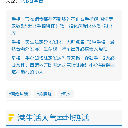
来源：
TVB玄学台
手相｜节衣缩食都存不到钱？不止看手指缝 国学专
家数5大漏财手相特征！教一招化解漏财体质+锁财
库
手相｜天生注定异地发财！大师点名“3种手相”最
适合海外发展！生命线一特征出外必遇贵人帮忙
掌相｜手心凹陷注定发达？专家揭“存钱手”2大必
要条件：凹错地方随时漏财兼损健康！小心4类误区
这种最易招小人
网络热话
苏民峰
风水
港生活人气本地热话