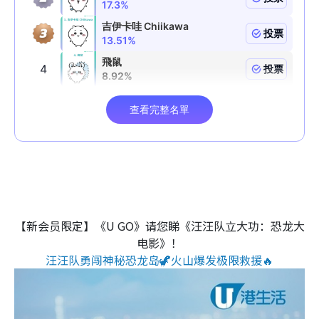
【新会员限定】《U GO》请您睇《汪汪队立大功：恐龙大
电影》！
汪汪队勇闯神秘恐龙岛🦖火山爆发极限救援🔥