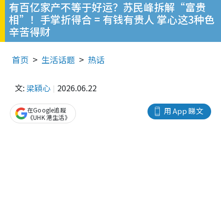
有百亿家产不等于好运？苏民峰拆解“富贵
相”！手掌折得合 = 有钱有贵人 掌心这3种色
辛苦得财
首页
生活话题
热话
文:
梁穎心
2026.06.22
在Google追蹤
用 App 睇文
《UHK 港生活》