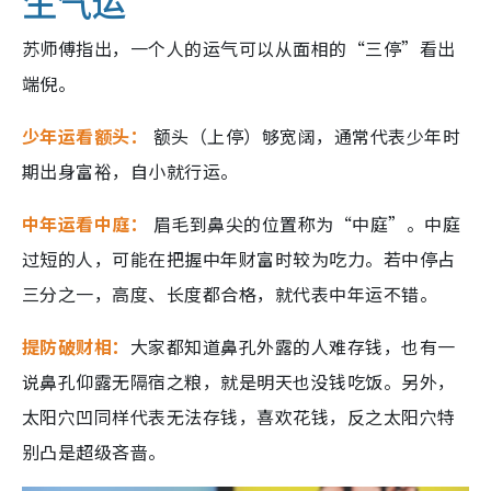
生气运
苏师傅指出，一个人的运气可以从面相的“三停”看出
端倪。
少年运看额头：
额头（上停）够宽阔，通常代表少年时
期出身富裕，自小就行运。
中年运看中庭：
眉毛到鼻尖的位置称为“中庭”。中庭
过短的人，可能在把握中年财富时较为吃力。若中停占
三分之一，高度、长度都合格，就代表中年运不错。
提防破财相：
大家都知道鼻孔外露的人难存钱，也有一
说鼻孔仰露无隔宿之粮，就是明天也没钱吃饭。另外，
太阳穴凹同样代表无法存钱，喜欢花钱，反之太阳穴特
别凸是超级吝啬。