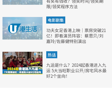
有奖有钱收？领奖时间/领奖期
限/领奖程序方法
电影剧集
功夫女足香港上映｜票房突破21
亿！即看演员阵容：蔡思贝/刘
嘉玲/佐藤健特别演出
热话
九运是什么？2024起香港进入九
运 5大当旺职业公开/房宅风水最
好2个坐向！