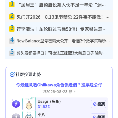
1
“居屋王”启德启悦苑入伙不足一年沦“漏水之王”！插座喷火花致大停电 多户业主全屋家电报废
2
鬼门开2026｜8.13鬼节禁忌 22件事不能做！烧肉、刺身要少食？半夜勿吹口哨/打给个电话
3
行李清洁｜车轮脏过马桶58倍！专家警告忌用酒精擦 教1招免脏手除菌
4
New Balance型号密码大公开！看懂2个数字买鞋秒知功能免中伏 附5大热门鞋款
5
剪头发都要择日？司徒法正提醒3大禁忌日子 随时剪走财运！这日剪发恐“剪寿命”？