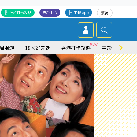
社群打卡攻略
商戶中心
下載 App
繁
简
周围游
18区好去处
香港打卡攻略
主题特集