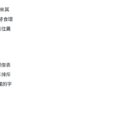
回來其
替食環
職往糞
超傑表
事排斥
藏的字