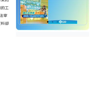
朗的工
法宰
豈料卻