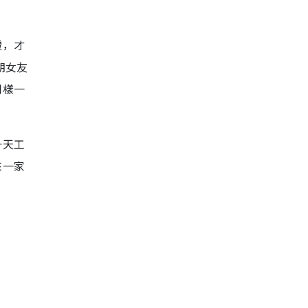
證，才
朗女友
同樣一
一天工
來一家