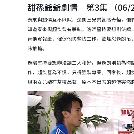
甜孫爺爺劇情｜第3集 （06/
泰來與超傑互不瞅睬，逸朗三兄弟甚感奇怪，他
知道泰來與超傑曾有爭執。逸晞堅持要想辦法讓
替他買報紙，催促他快些找工作，並埋怨逸朗吊
味推搪。
逸晞堅持要想辦法讓二人和好，但逸朗則認為時
作，超傑甚為不慣，只得強裝專業。回家後，超
與兩女兒婿在茶樓品茗，原本不出席的超傑突然