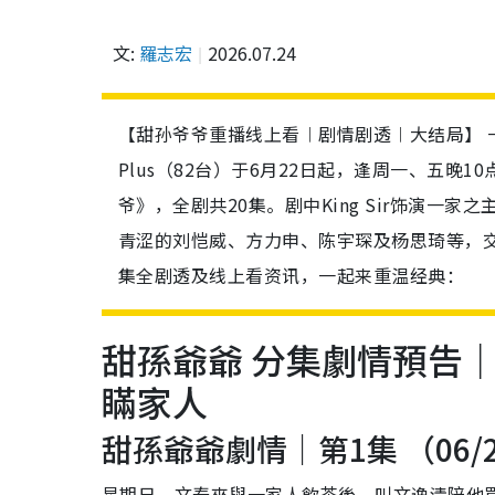
文:
羅志宏
2026.07.24
【甜孙爷爷重播线上看︱剧情剧透︱大结局】 一代
Plus（82台）于6月22日起，逢周一、五晚1
爷》，全剧共20集。剧中King Sir饰演
青涩的刘恺威、方力申、陈宇琛及杨思琦等，交
集全剧透及线上看资讯，一起来重温经典：
甜孫爺爺 分集劇情預告｜
瞞家人
甜孫爺爺劇情｜第1集 （06
星期日，文泰來與一家人飲茶後，叫文逸清陪他