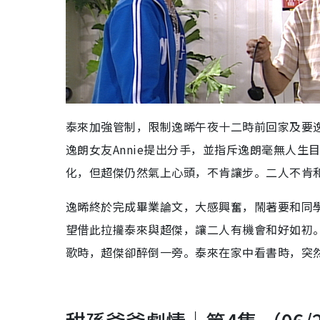
泰來加強管制，限制逸晞午夜十二時前回家及要
逸朗女友Annie提出分手，並指斥逸朗毫無人
化，但超傑仍然氣上心頭，不肯讓步。二人不肯
逸晞終於完成畢業論文，大感興奮，鬧著要和同學
望借此拉攏泰來與超傑，讓二人有機會和好如初
歌時，超傑卻醉倒一旁。泰來在家中看書時，突