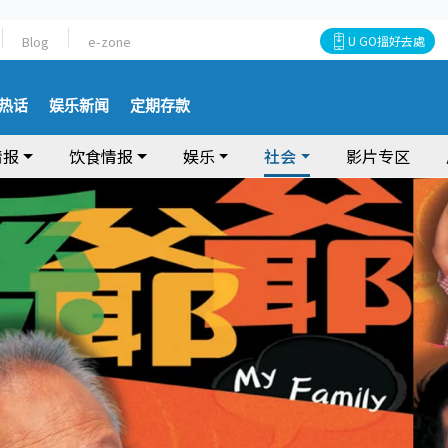
Blog
e-zone
U GO搵好去處
热话
娱乐新闻
定期存款
情报
饮食情报
娱乐
社会
影片专区