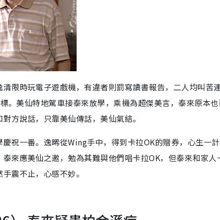
逸清限時玩電子遊戲機，有違者則罰寫讀書報告，二人均叫苦
生目標。美仙特地駕車接泰來放學，乘機為超傑美言，泰來原本也
和對方說話，只靠美仙傳話，美仙氣結。
慶祝一番。逸晞從Wing手中，得到卡拉OK的贈券，心生一
。泰來應美仙之邀，勉為其難與他們唱卡拉OK，但泰來和家人
然手震不止，心感不妙。