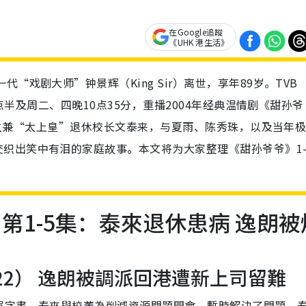
在Google追蹤
《UHK 港生活》
“戏剧大师”钟景辉（King Sir）离世，享年89岁。TVB
0点半及周二、四晚10点35分，重播2004年经典温情剧《甜孙爷
一家之主兼“太上皇”退休校长文泰来，与夏雨、陈秀珠，以及当年
织出笑中有泪的家庭故事。本文将为大家整理《甜孙爷爷》1-
第1-5集：泰來退休患病 逸朗被
/22） 逸朗被調派回港遭新上司留難
買字畫。泰來與校董為削減資源問題開會，暫時解決了問題。