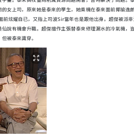
朗的女上司，原來她是泰來的學生，她乘機在泰來面前揶揄逸
面前炫耀自已，又指上司波Sir當年也是跟他出身。超傑被派非
美仙說有機會升職。超傑擅作主張替泰來修理漏水的冷氣機，
，但被泰來識穿。