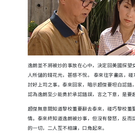
逸朗並不將被炒的事放在心中，決定回美國探望
人所儲的錢花光，甚感不悅。 泰來往字畫店，
討好上司之事。泰來回家，暗示超傑要坦白認錯
認為逸朗至少能勇於承認錯誤，言之下意，是要
超傑無意間知道黎校董要辭去泰來，碰巧黎校董
情。泰來終知道逸朗被炒事，但沒有發怒，反而
的一切，二人互不相讓，口角起來。