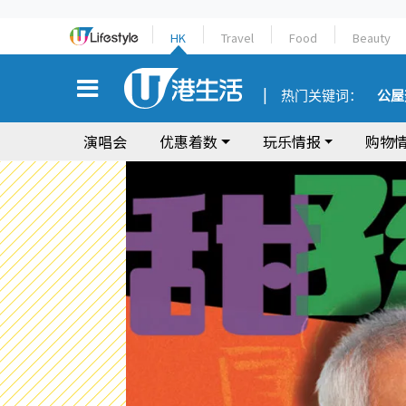
HK
Travel
Food
Beauty
热门关键词：
公屋
演唱会
优惠着数
玩乐情报
购物