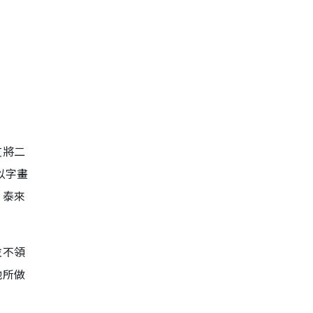
友將二
以字畫
，泰來
並不領
他所做