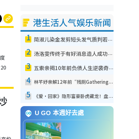
港生活人气娱乐新闻
1
简淑儿染金发剪短头发气质判若两人！吓坏老公麦大力都认不出：“你做什么？”
2
汤洛雯传终于有好消息造人成功！两大细节曝孕味极浓引猜测：大肚婆先会咁！
极度
3
20
五索亲揭10年前负债人生逆袭奇迹！全靠去一地方转运后即遇上马先生
4
林芊妤亲解12年前“残厕Gathering”真相！高层解约一句话重创尊严，至今拒返TVB
5
《爱·回家》隐形富豪卧虎藏龙！盘点12位财气逼人的有钱艺人：这位美女3亿身家不愁做
炒
U GO 本週好去處
泰來約