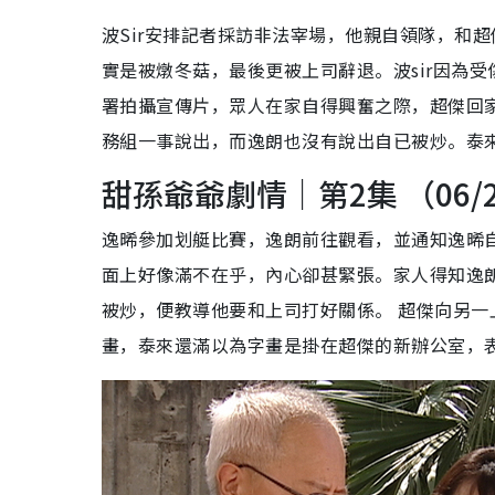
波Sir安排記者採訪非法宰場，他親自領隊，和
實是被燉冬菇，最後更被上司辭退。波sir因為
署拍攝宣傳片，眾人在家自得興奮之際，超傑回
務組一事說出，而逸朗也沒有說出自已被炒。泰
甜孫爺爺劇情｜第2集 （06/
逸晞參加划艇比賽，逸朗前往觀看，並通知逸晞
面上好像滿不在乎，內心卻甚緊張。家人得知逸
被炒，便教導他要和上司打好關係。 超傑向另
畫，泰來還滿以為字畫是掛在超傑的新辦公室，