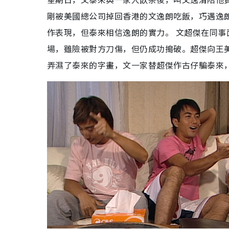
剛被美國總公司掉回香港的文逸朗吃飯，巧遇逸
作表現，但泰來相信逸朗的實力。 文超傑在同事
場，雖險被對方刀傷，但仍成功搗破。超傑向王
弄濕了泰來的字畫，文一家替超傑作古仔騙泰來