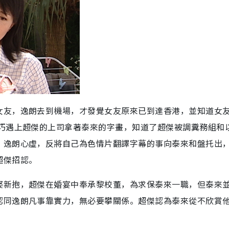
女友，逸朗去到機場，才發覺女友原來已到達香港，並知道女
碰巧遇上超傑的上司拿著泰來的字畫，知道了超傑被調糞務組和
，逸朗心虛，反將自己為色情片翻譯字幕的事向泰來和盤托出
超傑招認。
娶新抱，超傑在婚宴中奉承黎校董，為求保泰來一職，但泰來
認同逸朗凡事靠實力，無必要攀關係。超傑認為泰來從不欣賞