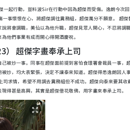
超傑一起行動，豈料波Sir在行動中因為超傑而受傷。逸朗今次
受傷一事懷恨在心，將超傑調往糞務組，超傑萬分不願意。 超傑
家說將會調職，美仙以為他升職，超傑見眾人開心，不忍將調
來為他們事業有成而開心得開酒慶祝。
23） 超傑字畫奉承上司
自己被炒一事。同事在超傑面前提到害怕食環署會裁員一事，
朗被炒，均大表緊張，決定不讓泰來知道。超傑得悉逸朗因人
一上司求情，希望不用調去糞務組但不成功。超傑向泰來要其收
表現得甚是高興，其實是超傑借花敬佛，用字畫來奉承上司。