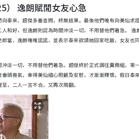
25） 逸朗賦閒女友心急
們向泰來、超傑多番查問，終無結果。最後他們唯有向美仙求
二人和好，但逸朗則認為時間沖淡一切，不用替他們著急。 逸
兒郎當，逸朗唯唯諾諾，並表示泰來欲請她回家吃飯，女友也
間沖淡一切，不用替他們著急。超傑終於正式調往糞務組，第
傑垂頭喪氣，幸得美仙細心照顧及安慰，才漸漸釋懷。假日泰
趕至，二人一言不合，又再次鬧翻。