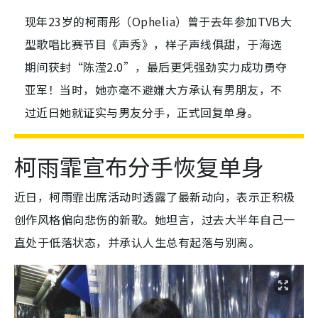
现年23岁的柯雨彤（Ophelia）曾于去年参加TVB大
型歌唱比赛节目《声秀》，样子声线俱甜，于海选
期间获封“陈滢2.0”，最后更凭强劲实力成功勇夺
亚军！当时，她亦毫不避嫌大方承认有男朋友，不
过近日她就证实与男友分手，正式回复单身。
柯雨霏宣布分手恢复单身
近日，柯雨霏出席活动时透露了最新动向，表示正积极
创作风格偏向悲伤的新歌。她坦言，过去大半年自己一
直处于低落状态，并承认人生总有起落与别离。