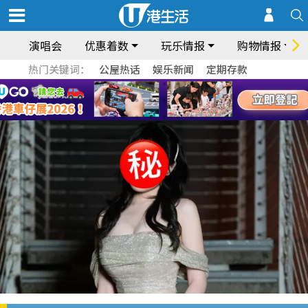
演唱会
优惠着数
玩乐情报
购物情报
热门关键词：
公屋热话
娱乐新闻
定期存款