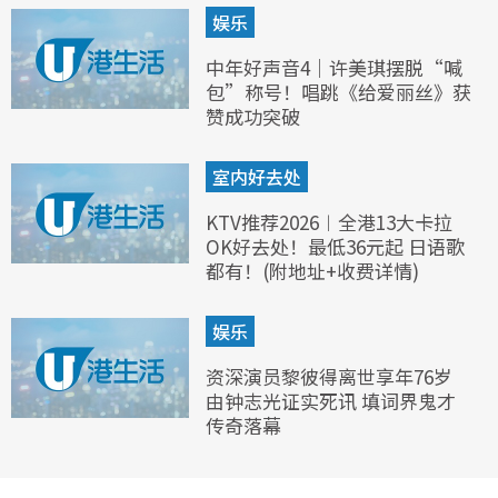
娱乐
中年好声音4｜许美琪摆脱“喊
包”称号！唱跳《给爱丽丝》获
赞成功突破
室内好去处
KTV推荐2026︱全港13大卡拉
OK好去处！最低36元起 日语歌
都有！(附地址+收费详情)
娱乐
资深演员黎彼得离世享年76岁
由钟志光证实死讯 填词界鬼才
传奇落幕