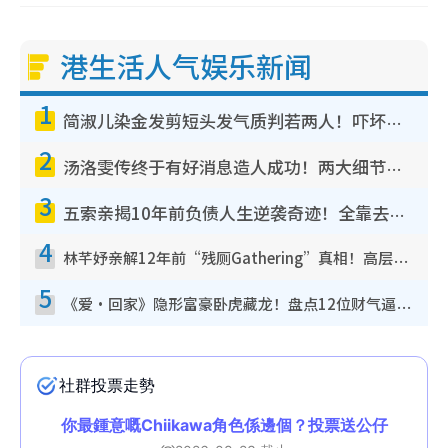
港生活人气娱乐新闻
1
简淑儿染金发剪短头发气质判若两人！吓坏老公麦大力都认不出：“你做什么？”
2
汤洛雯传终于有好消息造人成功！两大细节曝孕味极浓引猜测：大肚婆先会咁！
3
五索亲揭10年前负债人生逆袭奇迹！全靠去一地方转运后即遇上马先生
4
林芊妤亲解12年前“残厕Gathering”真相！高层解约一句话重创尊严，至今拒返TVB
5
《爱·回家》隐形富豪卧虎藏龙！盘点12位财气逼人的有钱艺人：这位美女3亿身家不愁做