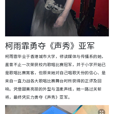
柯雨霏勇夺《声秀》亚军
柯雨霏毕业于香港城市大学，修读媒体与传播系的她，
虽曾不止一次荣获校内歌唱比赛冠军，并于小学开始已
是歌唱比赛常客，但原来她对自己唱歌天份的信心、是
来自一直力战各大歌唱比赛舞台时所获得的正评及回
响。凭借甜美亮丽的外型与温柔声线，她一路过关斩
将，最终凭实力勇夺《声秀》亚军。