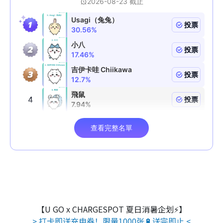
【U GO x CHARGESPOT 夏日消暑企划⚡】
> 打卡即送充电券！限量1000张🔋送完即止 <