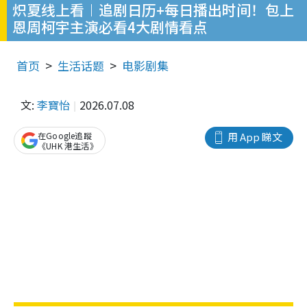
炽夏线上看︱追剧日历+每日播出时间！包上
恩周柯宇主演必看4大剧情看点
首页
生活话题
电影剧集
文:
李寶怡
2026.07.08
在Google追蹤
用 App 睇文
《UHK 港生活》