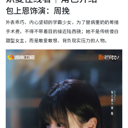
包上恩饰演：周挽
外表乖巧、内心坚韧的学霸少女，为了替病重奶奶筹措
手术费，不得不带着目的接近陆西骁；她不是传统傻白
甜型女主，而是敢爱敢恨、背负现实压力的人物。