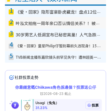
1
《爱·回家》隐形富豪卧虎藏龙！盘点12位财气逼人的有钱艺人：这位美女3亿身家不愁做
2
叶泓文拍拖一周年亲口否认情侣关系？！被质疑感情造假竟称GM“普通同事”
3
30岁男艺人低调宣布已秘密离巢！人气急跌变失踪人口：“这几年过得并不容易”
4
《爱·回家》童星Philip仔暂别幕前久违现身！15岁近况暴风成长长高变帅气少年
5
TVB新闻主播陈嘉欣镜头前罕见失守！遭林超英一句话突袭吓坏当场大笑