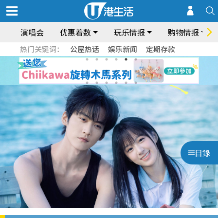
演唱会
优惠着数
玩乐情报
购物情报
热门关键词：
公屋热话
娱乐新闻
定期存款
目錄