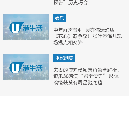
预告”历史巧合
娱乐
中年好声音4｜吴亦伟迷幻版
《花心》惹争议！张佳添海儿现
场观点相交锋
电影剧集
夫妻的博弈张颖康角色全解析：
狠甩30磅演“妈宝渣男” 肢体
搞怪获赞有周星驰底蕴