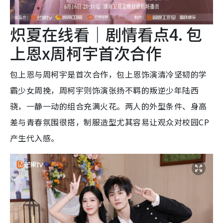
炽夏在线看｜剧情看点4. 包
上恩x周柯宇首次合作
包上恩与周柯宇是首次合作，包上恩饰演清冷坚韧的学
霸少女周挽，周柯宇则饰演张扬不羁的叛逆少年陆西
骁，一静一动的组合充满火花。两人的外型条件、身高
差与青春氛围很搭，制服造型尤其容易让观众对校园CP
产生代入感。