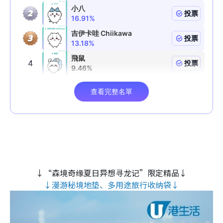
↓“森境奇缘夏日异想寻龙记”限定精品↓
↓漫游秘境地垫、多用途旅行收纳袋↓