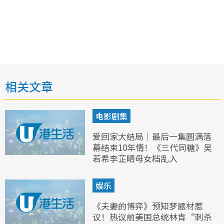
相关文章
电影剧集
爱回家大结局｜最后一集圆满落
幕结束10年情！《三代同糖》吴
若希李芷晴母女档乱入
娱乐
《夫妻的博弈》预知梦题材惹
议！热议前美国总统林肯“刺杀