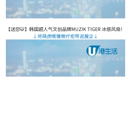
【送您🐯】韩国超人气文创品牌MUZIK TIGER 冰感风扇！
↓将萌虎嘅慵懒疗愈带返屋企↓