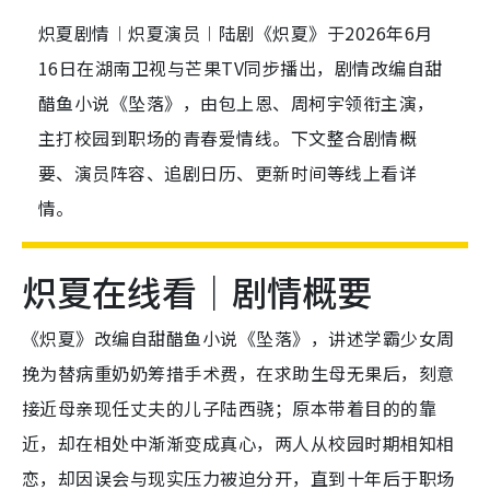
炽夏剧情︱炽夏演员︱陆剧《炽夏》于2026年6月
16日在湖南卫视与芒果TV同步播出，剧情改编自甜
醋鱼小说《坠落》，由包上恩、周柯宇领衔主演，
主打校园到职场的青春爱情线。下文整合剧情概
要、演员阵容、追剧日历、更新时间等线上看详
情。
炽夏在线看｜剧情概要
《炽夏》改编自甜醋鱼小说《坠落》，讲述学霸少女周
挽为替病重奶奶筹措手术费，在求助生母无果后，刻意
接近母亲现任丈夫的儿子陆西骁；原本带着目的的靠
近，却在相处中渐渐变成真心，两人从校园时期相知相
恋，却因误会与现实压力被迫分开，直到十年后于职场