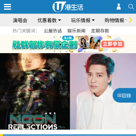
演唱会
优惠着数
玩乐情报
购物情报
热门关键词：
公屋热话
娱乐新闻
定期存款
目錄