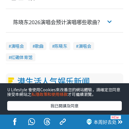
陈晓东2026演唱会预计演唱哪些歌曲？
演唱会
歌曲
陈晓东
演唱会
红磡体育馆
港生活人气娱乐新闻
U Lifestyle 會使用Cookies來改善您的網站體驗，請確定您同意
1
接受本網站之
私隱政策和使用條款
才可繼續瀏覽。
《爱·回家》隐形富豪卧虎藏龙！盘点12位财气逼人的有钱艺人：这位美女3亿身家不愁做
2
我已閱讀及同意
叶泓文拍拖一周年亲口否认情侣关系？！被质疑感情造假竟称GM“普通同事”
3
本周好去处
30岁男艺人低调宣布已秘密离巢！人气急跌变失踪人口：“这几年过得并不容易”