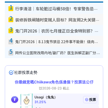
1
行李清洁｜车轮脏过马桶58倍！专家警告忌用酒精擦 教1招免脏手除菌
2
装修拆铁闸随时变贼人目标？网友揭2大关键用途：装新款等于白装？附新旧铁闸分别
3
鬼门开2026｜农历七月撞正日全食特别邪？专家警告切忌做一事！揭4大禁忌+2招保平安
4
鬼门开2026｜8.13鬼节禁忌 22件事不能做！烧肉、刺身要少食？半夜勿吹口哨/打给个电话
5
网传公立医院改用内地/副厂药？医生拆解正副厂分别，揭4类人换药随时出事