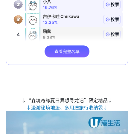
↓“森境奇缘夏日异想寻龙记”限定精品↓
↓漫游秘境地垫、多用途旅行收纳袋↓