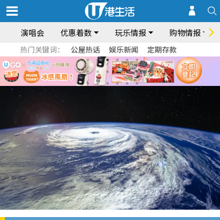
演唱会
优惠着数
玩乐情报
购物情报
热门关键词：
公屋热话
娱乐新闻
定期存款