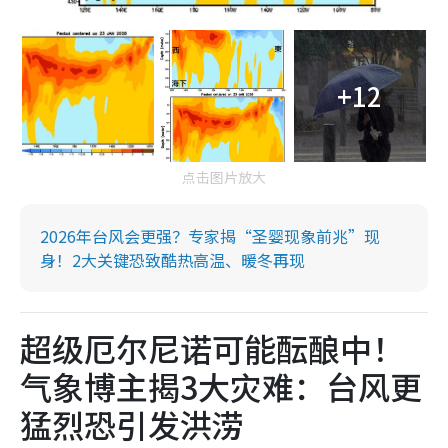
+12
点击图片放大
2026年台风会更强？专家揭“圣婴现象前兆”现
身！2大关键恐致酷热高温、暖冬再现
超级厄尔尼诺可能酝酿中！
气象博主揭3大灾难：台风更
猛烈恐引发洪涝