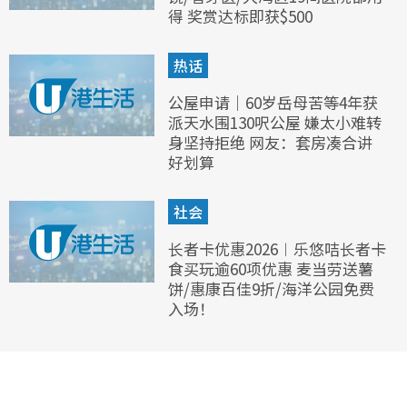
得 奖赏达标即获$500
热话
公屋申请｜60岁岳母苦等4年获
派天水围130呎公屋 嫌太小难转
身坚持拒绝 网友：套房凑合讲
好划算
社会
长者卡优惠2026︱乐悠咭长者卡
食买玩逾60项优惠 麦当劳送薯
饼/惠康百佳9折/海洋公园免费
入场！