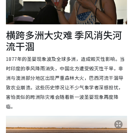
横跨多洲大灾难 季风消失河
流干涸
1877年的圣婴现象波及全球多洲，造成毁灭性影响。当
时印度的季风降雨消失，中国北方遭受毁灭性干旱，非
洲与澳洲部分地区出现严重森林大火，巴西河流干涸导
致农业崩溃。这些历史惨况让不少气象学者深感担忧，
害怕类似的跨洲际灾难会随着新一波圣婴现象再度降
临。