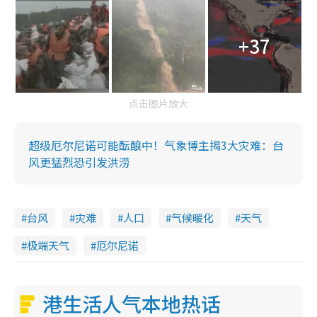
+37
点击图片放大
超级厄尔尼诺可能酝酿中！气象博主揭3大灾难：台
风更猛烈恐引发洪涝
台风
灾难
人口
气候暖化
天气
极端天气
厄尔尼诺
港生活人气本地热话