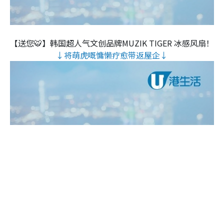
【送您🐯】韩国超人气文创品牌MUZIK TIGER 冰感风扇！
↓将萌虎嘅慵懒疗愈带返屋企↓