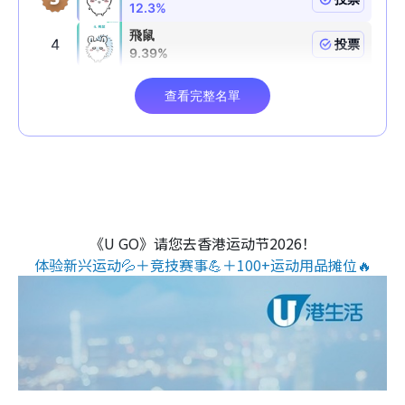
《U GO》请您去香港运动节2026！
体验新兴运动💦＋竞技赛事💪＋100+运动用品摊位🔥