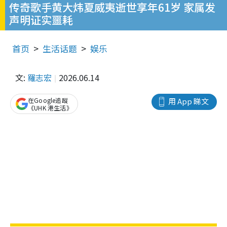
传奇歌手黄大炜夏威夷逝世享年61岁 家属发
声明证实噩耗
首页
生活话题
娱乐
文:
羅志宏
2026.06.14
在Google追蹤
用 App 睇文
《UHK 港生活》