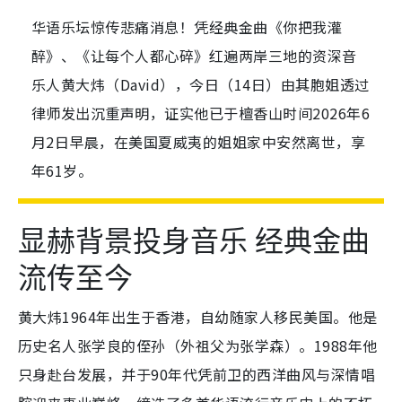
华语乐坛惊传悲痛消息！凭经典金曲《你把我灌
醉》、《让每个人都心碎》红遍两岸三地的资深音
乐人黄大炜（David），今日（14日）由其胞姐透过
律师发出沉重声明，证实他已于檀香山时间2026年6
月2日早晨，在美国夏威夷的姐姐家中安然离世，享
年61岁。
显赫背景投身音乐 经典金曲
流传至今
黄大炜1964年出生于香港，自幼随家人移民美国。他是
历史名人张学良的侄孙（外祖父为张学森）。1988年他
只身赴台发展，并于90年代凭前卫的西洋曲风与深情唱