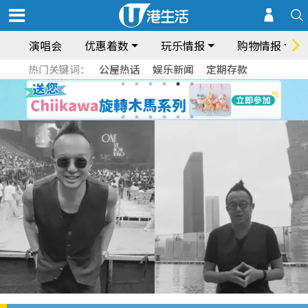
演唱会
优惠着数
玩乐情报
购物情报
热门关键词：
公屋热话
娱乐新闻
定期存款