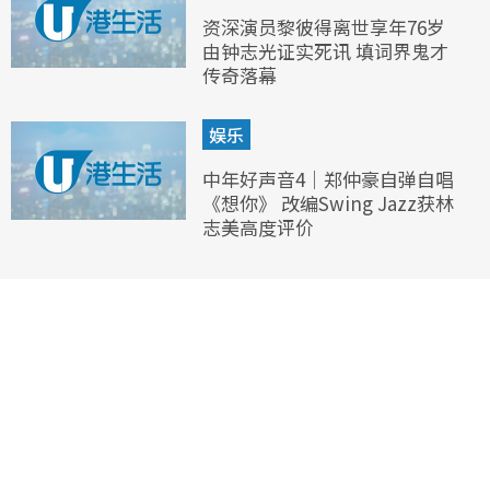
资深演员黎彼得离世享年76岁
由钟志光证实死讯 填词界鬼才
传奇落幕
娱乐
中年好声音4｜郑仲豪自弹自唱
《想你》 改编Swing Jazz获林
志美高度评价