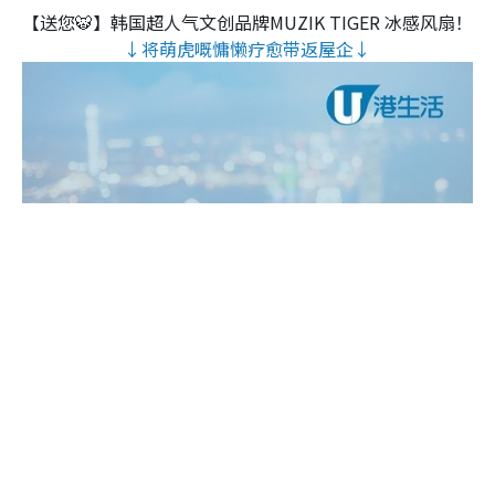
【送您🐯】韩国超人气文创品牌MUZIK TIGER 冰感风扇！
↓将萌虎嘅慵懒疗愈带返屋企↓