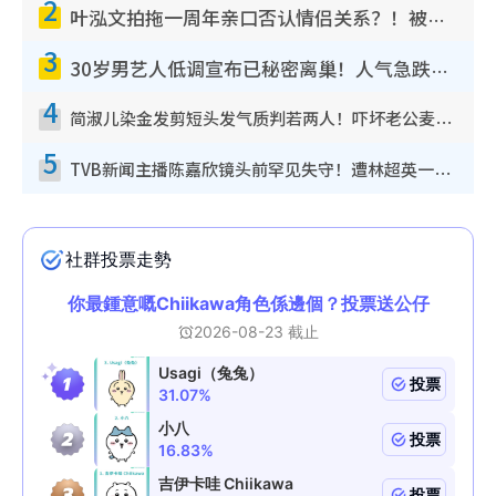
2
叶泓文拍拖一周年亲口否认情侣关系？！被质疑感情造假竟称GM“普通同事”
3
30岁男艺人低调宣布已秘密离巢！人气急跌变失踪人口：“这几年过得并不容易”
4
简淑儿染金发剪短头发气质判若两人！吓坏老公麦大力都认不出：“你做什么？”
5
TVB新闻主播陈嘉欣镜头前罕见失守！遭林超英一句话突袭吓坏当场大笑