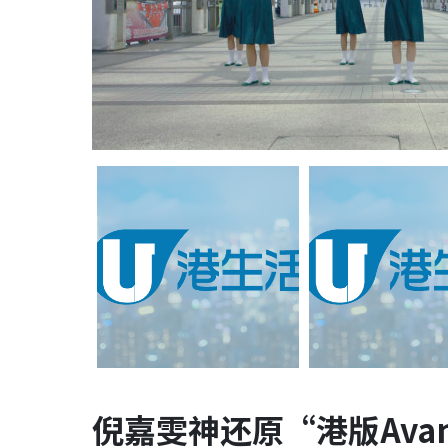
倪
嘉
雯神还原“
港
版Avan