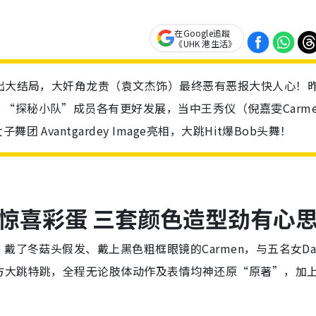
在Google追蹤
《UHK 港生活》
播出大结局，大奸角龙贵（袁文杰饰）最终恶有恶报大快人心！
“探秘小队”成员各有更好发展，当中王秀仪（倪嘉雯Carme
Avantgardey Image亮相，大跳Hit爆Bob头舞！
爆惊喜彩蛋
三套颜色造型劲有心
了冬菇头假发、戴上黑色粗框眼镜的Carmen，与五名女Danc
方大跳特跳，全程无论肢体动作及表情均神还原“原著”，加