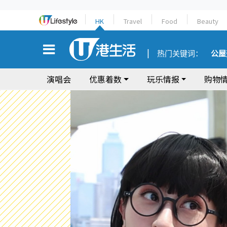
HK
Travel
Food
Beauty
热门关键词：
公屋
演唱会
优惠着数
玩乐情报
购物