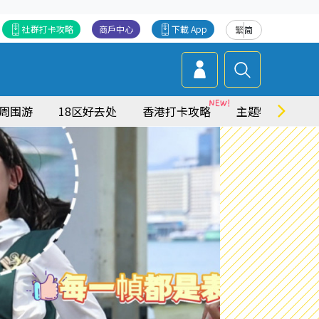
社群打卡攻略
商戶中心
下載 App
繁
简
周围游
18区好去处
香港打卡攻略
主题特集