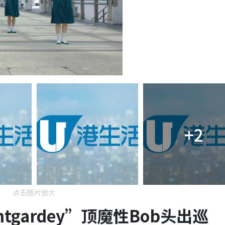
+2
点击图片放大
tgardey
”顶
魔性
Bob
头出巡