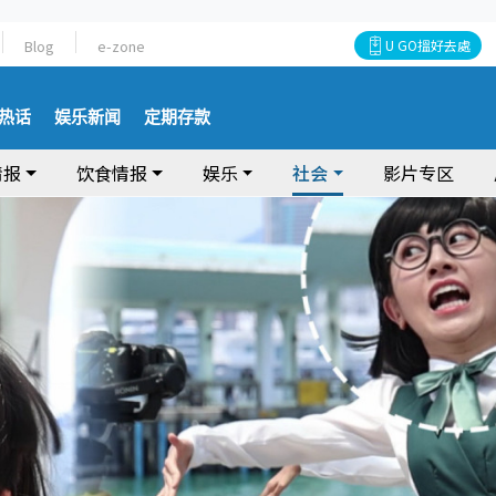
Blog
e-zone
U GO搵好去處
热话
娱乐新闻
定期存款
情报
饮食情报
娱乐
社会
影片专区