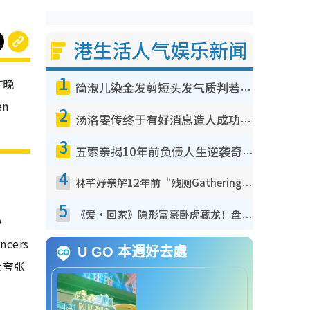
港生活人气娱乐新闻
1
昨晚
简淑儿染金发剪短头发气质判若两人！吓坏老公麦大力都认不出：“你做什么？”
n
2
汤洛雯传终于有好消息造人成功！两大细节曝孕味极浓引猜测：大肚婆先会咁！
3
五索亲揭10年前负债人生逆袭奇迹！全靠去一地方转运后即遇上马先生
4
林芊妤亲解12年前“残厕Gathering”真相！高层解约一句话重创尊严，至今拒返TVB
思
5
《爱·回家》隐形富豪卧虎藏龙！盘点12位财气逼人的有钱艺人：这位美女3亿身家不愁做
ers
U GO 本週好去處
上夸张