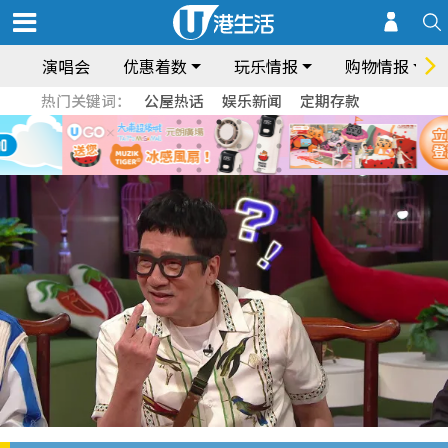
演唱会
优惠着数
玩乐情报
购物情报
热门关键词：
公屋热话
娱乐新闻
定期存款