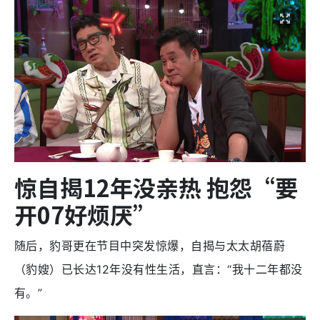
惊自揭12年没亲热 抱怨“要
开07好烦厌”
随后，豹哥更在节目中突发惊爆，自揭与太太胡蓓蔚
（豹嫂）已长达12年没有性生活，直言：“我十二年都没
有。”