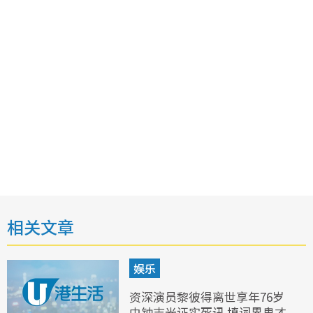
相关文章
娱乐
资深演员黎彼得离世享年76岁
由钟志光证实死讯 填词界鬼才