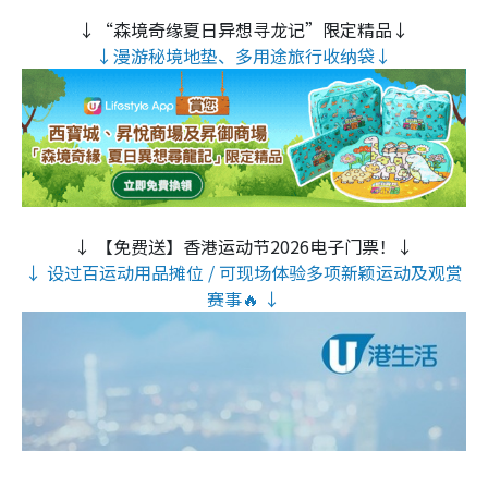
↓“森境奇缘夏日异想寻龙记”限定精品↓
↓漫游秘境地垫、多用途旅行收纳袋↓
↓ 【免费送】香港运动节2026电子门票！↓
↓ 设过百运动用品摊位 / 可现场体验多项新颖运动及观赏
赛事🔥 ↓