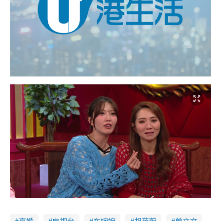
离婚
电视台
车婉婉
胡蓓蔚
单立文