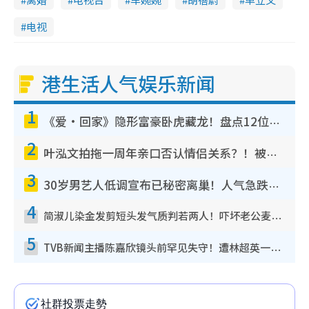
电视
港生活人气娱乐新闻
1
《爱·回家》隐形富豪卧虎藏龙！盘点12位财气逼人的有钱艺人：这位美女3亿身家不愁做
2
叶泓文拍拖一周年亲口否认情侣关系？！被质疑感情造假竟称GM“普通同事”
3
30岁男艺人低调宣布已秘密离巢！人气急跌变失踪人口：“这几年过得并不容易”
4
简淑儿染金发剪短头发气质判若两人！吓坏老公麦大力都认不出：“你做什么？”
5
TVB新闻主播陈嘉欣镜头前罕见失守！遭林超英一句话突袭吓坏当场大笑