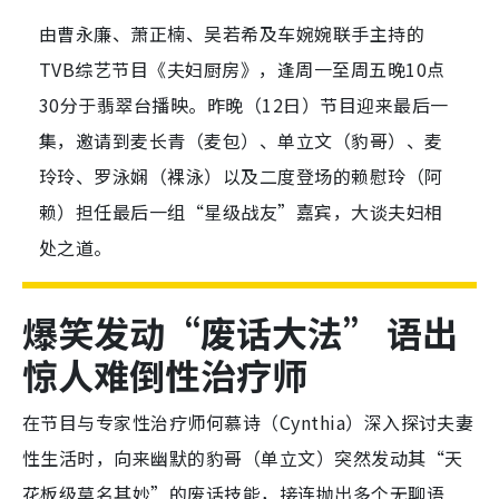
由曹永廉、萧正楠、吴若希及车婉婉联手主持的
TVB综艺节目《夫妇厨房》，逢周一至周五晚10点
30分于翡翠台播映。昨晚（12日）节目迎来最后一
集，邀请到麦长青（麦包）、单立文（豹哥）、麦
玲玲、罗泳娴（裸泳）以及二度登场的赖慰玲（阿
赖）担任最后一组“星级战友”嘉宾，大谈夫妇相
处之道。
爆笑发动“废话大法” 语出
惊人难倒性治疗师
在节目与专家性治疗师何慕诗（Cynthia）深入探讨夫妻
性生活时，向来幽默的豹哥（单立文）突然发动其“天
花板级莫名其妙”的废话技能，接连抛出多个无聊语