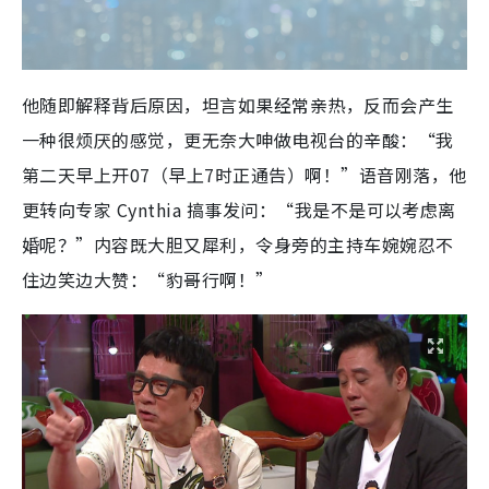
他随即解释背后原因，坦言如果经常亲热，反而会产生
一种很烦厌的感觉，更无奈大呻做电视台的辛酸：“我
第二天早上开07（早上7时正通告）啊！”语音刚落，他
更转向专家 Cynthia 搞事发问：“我是不是可以考虑离
婚呢？”内容既大胆又犀利，令身旁的主持车婉婉忍不
住边笑边大赞：“豹哥行啊！”