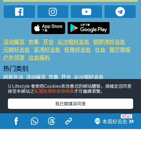
活动展览
市集
开仓
尖沙咀好去处
铜锣湾好去处
元朗好去处
荃湾好去处
旺角好去处
社会
餐厅情报
户外郊游
社会福利
热门类别
网民热话
活动展览
市集
开仓
尖沙咀好去处
铜锣湾好去处
元朗好去处
荃湾好去处
旺角好去处
社会
U Lifestyle 會使用Cookies來改善您的網站體驗，請確定您同意
接受本網站之
私隱政策和使用條款
才可繼續瀏覽。
餐厅情报
户外郊游
热门标签
我已閱讀及同意
#UGO揾好去处
#人气活动推介
#美食社群热话
#亲子玩乐好去处
#ULifestyle应用程式
#限时抢
本周好去处
#UJetso礼物放送
#ULifestyle商户中心
#著数
#网络热话
香港经济日报版权所有©2026