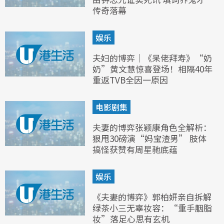
传奇落幕
娱乐
夫妇的博弈｜《呆佬拜寿》“奶
奶”黄文慧惊喜登场！相隔40年
重返TVB全因一原因
电影剧集
夫妻的博弈张颖康角色全解析：
狠甩30磅演“妈宝渣男” 肢体
搞怪获赞有周星驰底蕴
娱乐
《夫妻的博弈》郭柏妍亲自拆解
绿茶小三无辜妆容：“重手胭脂
妆”落足心思有玄机