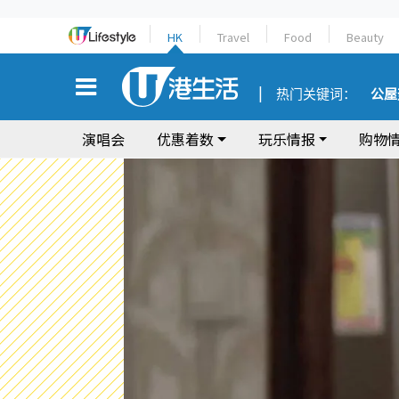
HK
Travel
Food
Beauty
热门关键词：
公屋
演唱会
优惠着数
玩乐情报
购物