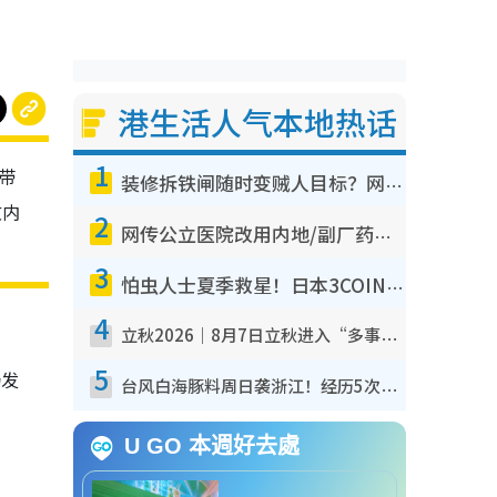
港生活人气本地热话
1
“带
装修拆铁闸随时变贼人目标？网友揭2大关键用途：装新款等于白装？附新旧铁闸分别
文内
2
网传公立医院改用内地/副厂药？医生拆解正副厂分别，揭4类人换药随时出事
3
怕虫人士夏季救星！日本3COINS爆红驱虫神器$45起 1招“全程免触碰”轻松搞定小强
4
立秋2026｜8月7日立秋进入“多事之秋” 3件事不可做！专家教6招开运 清杂物／钱包纳气接好运
5
场发
台风白海豚料周日袭浙江！经历5次“眼壁置换”极罕见 成登陆内地最长途台风
U GO 本週好去處