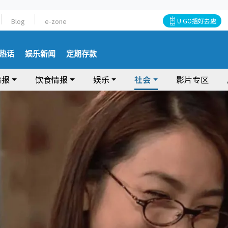
Blog
e-zone
U GO搵好去處
热话
娱乐新闻
定期存款
情报
饮食情报
娱乐
社会
影片专区