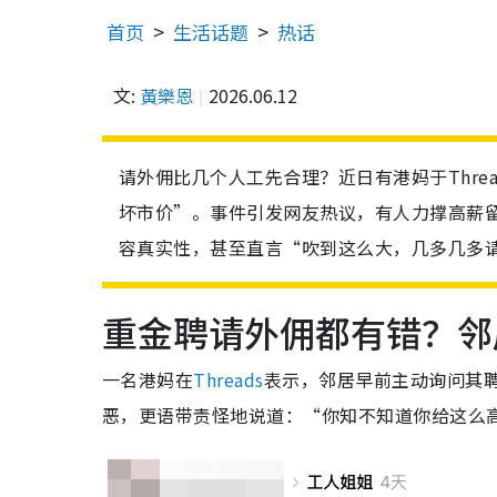
首页
生活话题
热话
文:
黃樂恩
2026.06.12
请外佣比几个人工先合理？近日有港妈于Thre
坏市价”。事件引发网友热议，有人力撑高薪
容真实性，甚至直言“吹到这么大，几多几多请
重金聘请外佣都有错？邻
一名港妈在
Threads
表示，邻居早前主动询问其
恶，更语带责怪地说道：“你知不知道你给这么