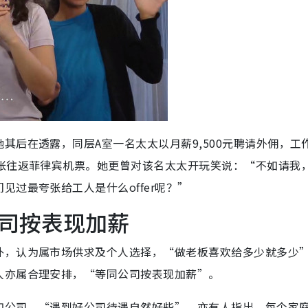
其后在透露，同层A室一名太太以月薪9,500元聘请外佣，工
一张往返菲律宾机票。她更曾对该名太太开玩笑说：“不如请我
过最夸张给工人是什么offer呢？”
司按表现加薪
外，认为属市场供求及个人选择，“做老板喜欢给多少就多少
人亦属合理安排，“等同公司按表现加薪”。
如公司，“遇到好公司待遇自然好些”。亦有人指出，每个家