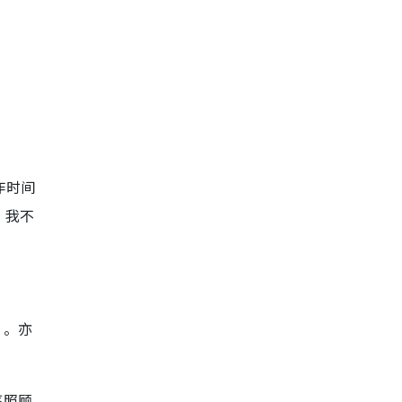
作时间
，我不
”。亦
庭照顾