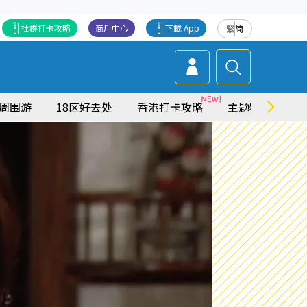
社群打卡攻略
商戶中心
下載 App
繁
简
周围游
18区好去处
香港打卡攻略
主题特集