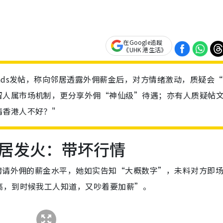
在Google追蹤
《UHK 港生活》
ads发帖，称向邻居透露外佣薪金后，对方情绪激动，质疑会
留人属市场机制，更分享外佣“神仙级”待遇；亦有人质疑帖
香港人不好？"
居发火：带坏行情
聘请外佣的薪金水平，她如实告知“大概数字”，未料对方即
高，到时候我工人知道，又吵着要加薪”。