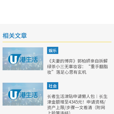
相关文章
娱乐
《夫妻的博弈》郭柏妍亲自拆解
绿茶小三无辜妆容：“重手胭脂
妆”落足心思有玄机
社会
长者生活津贴申请懒人包︱长生
津金额增至4345元！申请资格/
资产上限/步骤一文看清（附网
上验算连结）