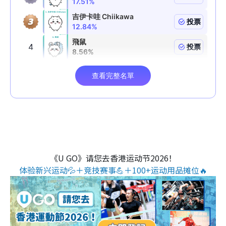
《U GO》请您去香港运动节2026！
体验新兴运动💦＋竞技赛事💪＋100+运动用品摊位🔥