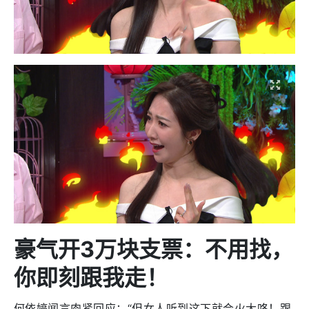
豪气开3
万块支票：
不用找，
你即刻跟我走！
何依婷闻言肉紧回应：“但女人听到这下就会火大咯！跟