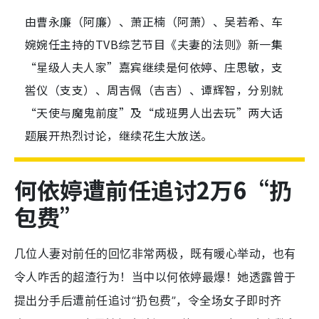
由曹永廉（阿廉）、萧正楠（阿萧）、吴若希、车
婉婉任主持的TVB综艺节目《夫妻的法则》新一集
“星级人夫人家”嘉宾继续是何依婷、庄思敏，支
喾仪（支支）、周吉佩（吉吉）、谭辉智，分别就
“天使与魔鬼前度”及“成班男人出去玩”两大话
题展开热烈讨论，继续花生大放送。
何依婷遭前任追讨2
万6
“扔
包费”
几位人妻对前任的回忆非常两极，既有暖心举动，也有
令人咋舌的超渣行为！当中以何依婷最爆！她透露曾于
提出分手后遭前任追讨“扔包费”，令全场女子即时齐