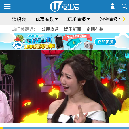
演唱会
优惠着数
玩乐情报
购物情报
热门关键词：
公屋热话
娱乐新闻
定期存款