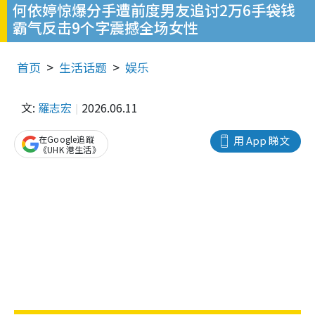
何依婷惊爆分手遭前度男友追讨2万6手袋钱
霸气反击9个字震撼全场女性
首页
生活话题
娱乐
文:
羅志宏
2026.06.11
在Google追蹤
用 App 睇文
《UHK 港生活》