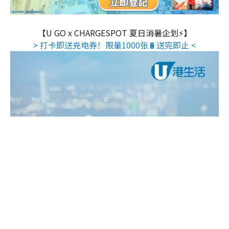
【U GO x CHARGESPOT 夏日消暑企划⚡】
> 打卡即送充电券！限量1000张🔋送完即止 <