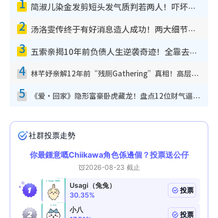
1
简淑儿染金发剪短头发气质判若两人！吓坏老公麦大力都认不出：“你做什么？”
2
汤洛雯传终于有好消息造人成功！两大细节曝孕味极浓引猜测：大肚婆先会咁！
3
五索亲揭10年前负债人生逆袭奇迹！全靠去一地方转运后即遇上马先生
4
林芊妤亲解12年前“残厕Gathering”真相！高层解约一句话重创尊严，至今拒返TVB
5
《爱·回家》隐形富豪卧虎藏龙！盘点12位财气逼人的有钱艺人：这位美女3亿身家不愁做