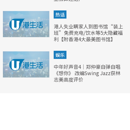
热话
港人失业瞒家人到图书馆“装上
班”免费充电/饮水等5大隐藏福
利【附香港4大最美图书馆】
娱乐
中年好声音4｜郑仲豪自弹自唱
《想你》 改编Swing Jazz获林
志美高度评价