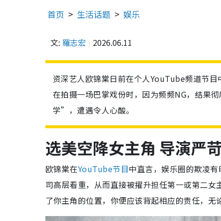
首页
生活话题
娱乐
文:
羅志宏
2026.06.11
资深艺人欧锦棠日前在个人YouTube频道
在拍摄一场巴掌戏份时，因为频频NG，结果
学”，遭遇令人心酸。
选美空降女主角 导演严
欧锦棠在
YouTube节目
中直言，娱乐圈的欺凌有
司高层看重，从而直接被擢升担任第一或第二女
了你主角的位置，你便应该背起相应的责任，无