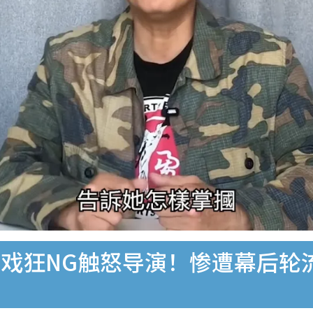
戏狂NG触怒导演！惨遭幕后轮