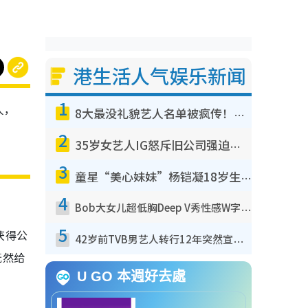
港生活人气娱乐新闻
1
人，
8大最没礼貌艺人名单被疯传！网友揭发明星真面目，一致数落这一位是无品天花板？
2
35岁女艺人IG怒斥旧公司强迫开工！句句有骨刺到爆：好老板真系好重要
3
童星“美心妹妹”杨铠凝18岁生日成人礼！最新近照曝光，女大十八变，花滑冠军文武双全
4
Bob大女儿超低胸Deep V秀性感W字胸！澎湃身材震惊眼球获赞劲过袁嘉敏
5
获得公
42岁前TVB男艺人转行12年突然宣布回归拍戏！亲揭当年离巢真相：等足九年
既然给
U GO 本週好去處