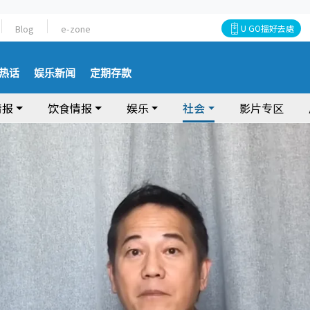
Blog
e-zone
U GO搵好去處
热话
娱乐新闻
定期存款
情报
饮食情报
娱乐
社会
影片专区