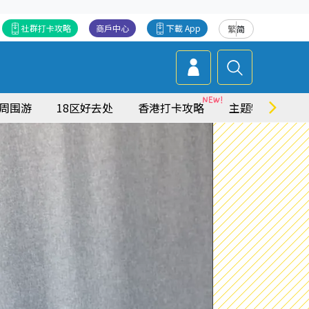
社群打卡攻略
商戶中心
下載 App
繁
简
周围游
18区好去处
香港打卡攻略
主题特集