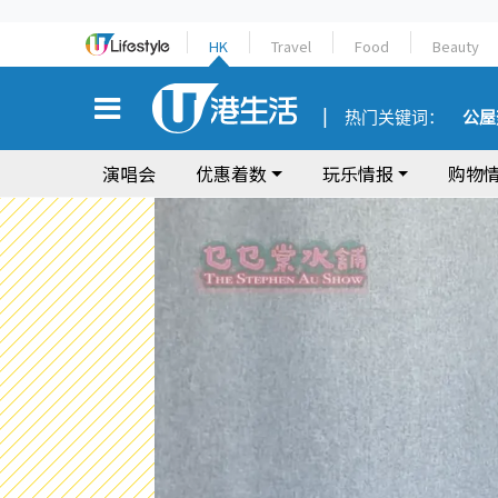
HK
Travel
Food
Beauty
热门关键词：
公屋
演唱会
优惠着数
玩乐情报
购物