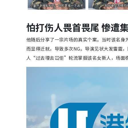
怕打伤人畏首畏尾 惨遭
他随后分享了一宗片场的真实个案。当时该名身
而显得迁就，导致多次NG。导演见状大发雷霆
人“过去埋去冚佢”轮流掌掴该名女新人，场面