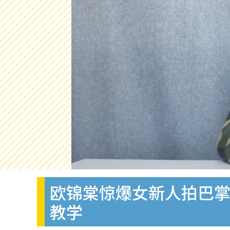
欧锦棠惊爆女新人拍巴掌
教学