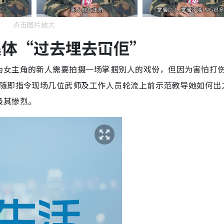
点击图片放大
集体“过去埋去冚佢”
为女主角的新人需要拍摄一场掌掴别人的戏份，但因为害怕打
，随即指令现场几位武师及工作人员轮流上前示范教导她如何出
极其惨烈。