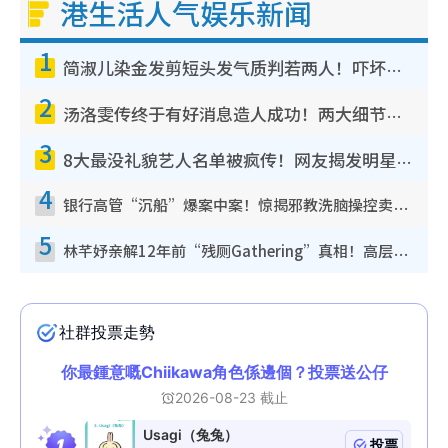
港生活人气娱乐新闻
1
简淑儿染金发剪短头发气质判若两人！吓坏老公麦大力都认不出：“你做什么？”
2
汤洛雯传终于有好消息造人成功！两大细节曝孕味极浓引猜测：大肚婆先会咁！
3
8大最没礼貌艺人名单被疯传！网友揭发明星真面目，一致数落这一位是无品天花板？
4
银行高管“沉船”爆案中案！惊揭邪教洗脑操控卖淫被吞600万，幕后黑手讲多错多
5
林芊妤亲解12年前“残厕Gathering”真相！高层解约一句话重创尊严，至今拒返TVB