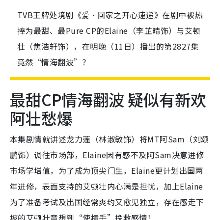
TVB王牌处境剧《爱•回家之开心速递》在剧中被热
捧为最甜、最Pure CP的Elaine（李芷晴饰）与艾顿
壮（焦浩轩饰），在明晚（11日）播出的第2827集
竟然“情海翻波”？
最甜CP情海翻波 疑似有新欢
阿壮愁爆
本集剧情就讲述龙力莲（林淑敏饰）将MT阿Sam（刘颂
鹏饰）调往市场部，Elaine因有感不及阿Sam决意进修
市场学增值，为了成为顶尖门生，Elaine更计划出国两
年进修，表面支持的艾顿壮内心满是担忧，加上Elaine
为了准备考试及出国经常爽约又愈见独立，存在感走下
坡的艾顿壮竟想到“使横手”挽救感情！