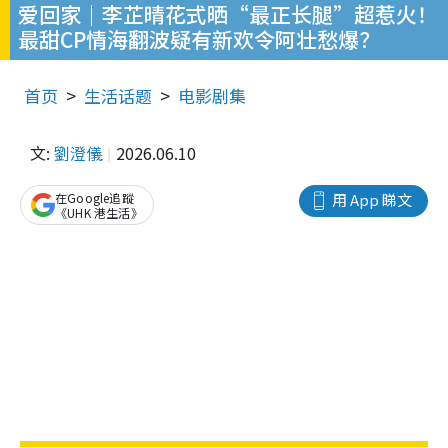
爱回家｜李芷晴花式晒“最正长腿”超惹火！
最甜CP情海翻波疑有新欢令阿壮愁爆？
首页
生活话题
电影剧集
文:
劉澄儀
2026.06.10
在Google追蹤
用 App 睇文
《UHK 港生活》