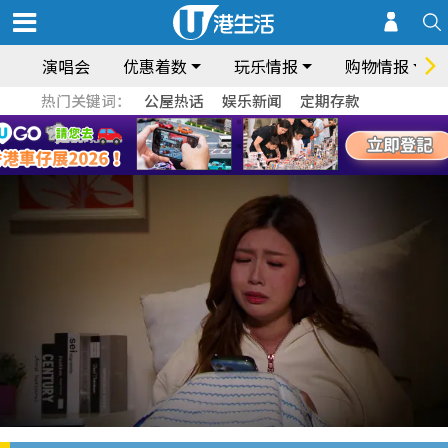
演唱会
优惠着数
玩乐情报
购物情报
热门关键词：
公屋热话
娱乐新闻
定期存款