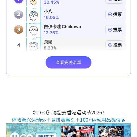
《U GO》请您去香港运动节2026！
体验新兴运动💦＋竞技赛事💪＋100+运动用品摊位🔥