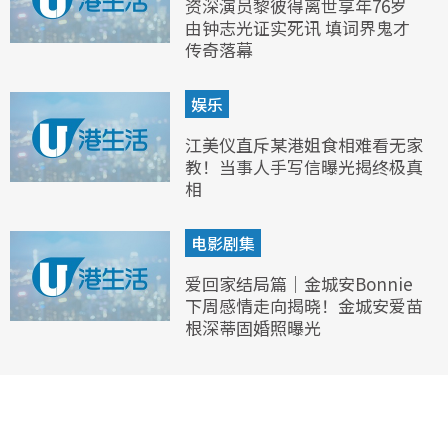
资深演员黎彼得离世享年76岁
由钟志光证实死讯 填词界鬼才
传奇落幕
娱乐
江美仪直斥某港姐食相难看无家
教！当事人手写信曝光揭终极真
相
电影剧集
爱回家结局篇｜金城安Bonnie
下周感情走向揭晓！金城安爱苗
根深蒂固婚照曝光