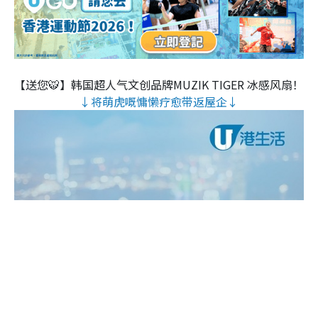
【送您🐯】韩国超人气文创品牌MUZIK TIGER 冰感风扇！
↓将萌虎嘅慵懒疗愈带返屋企↓