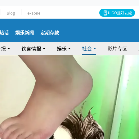
Blog
e-zone
U GO搵好去處
热话
娱乐新闻
定期存款
情报
饮食情报
娱乐
社会
影片专区