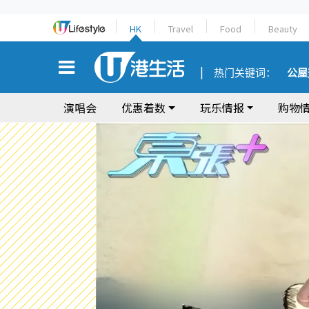
HK
Travel
Food
Beauty
热门关键词：
公屋
演唱会
优惠着数
玩乐情报
购物