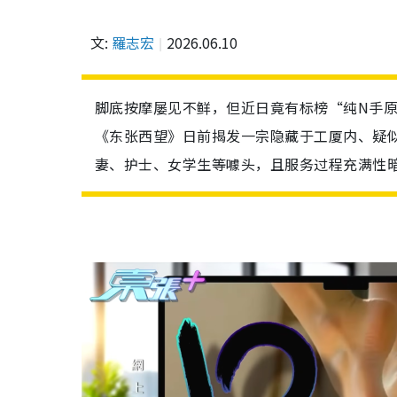
文:
羅志宏
2026.06.10
脚底按摩屡见不鲜，但近日竟有标榜“纯N手
《东张西望》日前揭发一宗隐藏于工厦内、疑
妻、护士、女学生等噱头，且服务过程充满性