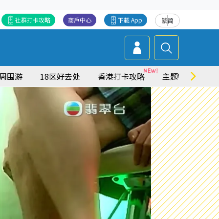
社群打卡攻略
商戶中心
下載 App
繁
简
周围游
18区好去处
香港打卡攻略
主题特集