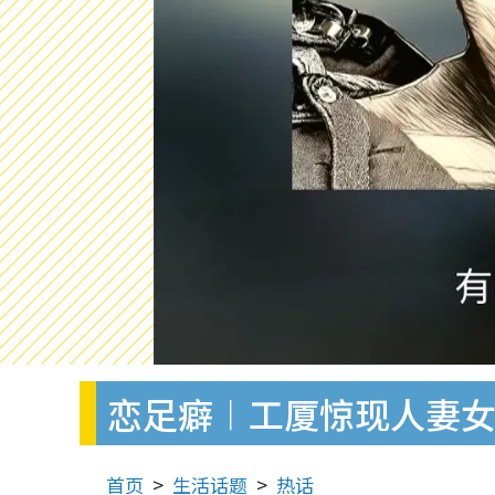
恋足癖︱工厦惊现人妻
首页
生活话题
热话