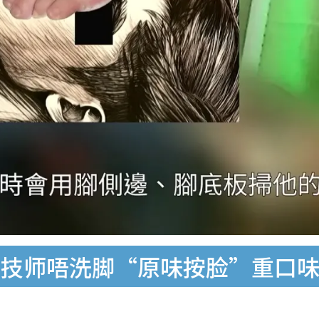
女技师唔洗脚“原味按脸”重口