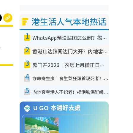
港生活人气本地热话
1
WhatsApp预设贴图怎么删？揭秘1招“反向操作”还原简洁界面 附3步实测教程
人
2
香港山边铁闸边门大开？内地客困惑意义何在！网友神回复：这种叫法理性防御
3
鬼门开2026｜农历七月撞正日全食特别邪？专家警告切忌做一事！揭4大禁忌+2招保平安
4
夺命寄生虫｜食生菜狂泻首现死者！疫潮恶化录1.8万宗病例 揭洗菜3大谬误
5
内地客夸港人不识老！揭港铁保鲜级冷气 港人求放过：别投诉
U GO 本週好去處