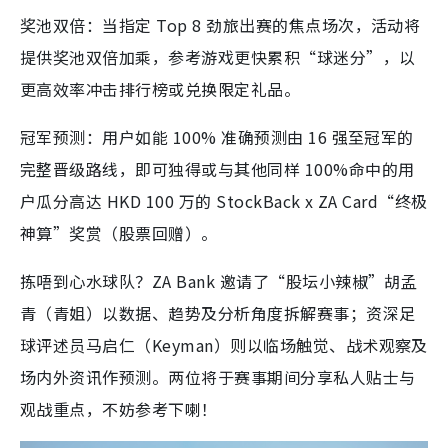
奖池双倍：当指定 Top 8 劲旅出赛的焦点场次，活动将
提供奖池双倍加乘，参考游戏更快累积“球迷分”，以
更高效率冲击排行榜或兑换限定礼品。
冠军预测：用户如能 100% 准确预测由 16 强至冠军的
完整晋级路线，即可独得或与其他同样 100%命中的用
户瓜分高达 HKD 100 万的 StockBack x ZA Card“终极
神算”奖赏（股票回赠）。
拣唔到心水球队？ZA Bank 邀请了“股坛小辣椒”胡孟
青（青姐）以数据、趋势及分析角度拆解赛事；资深足
球评述员马启仁（Keyman）则以临场触觉、战术观察及
场内外资讯作预测。两位将于赛事期间分享私人贴士与
观战重点，不妨参考下喇！