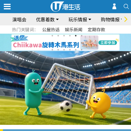
演唱会
优惠着数
玩乐情报
购物情报
热门关键词：
公屋热话
娱乐新闻
定期存款