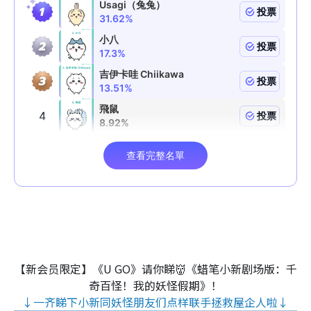
【新会员限定】《U GO》请你睇👹《蜡笔小新剧场版：千
奇百怪！我的妖怪假期》！
↓一齐睇下小新同妖怪朋友们点样联手拯救屋企人啦↓