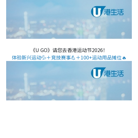
《U GO》请您去香港运动节2026！
体验新兴运动💦＋竞技赛事💪＋100+运动用品摊位🔥