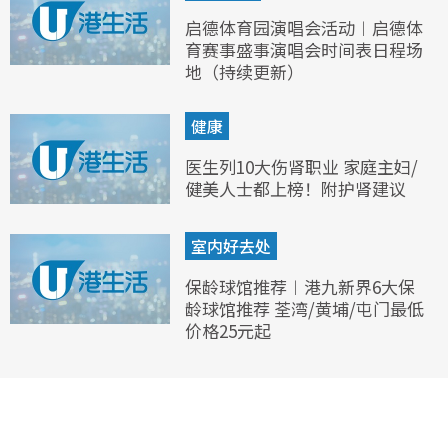
启德体育园演唱会活动︱启德体
育赛事盛事演唱会时间表日程场
地（持续更新）
健康
医生列10大伤肾职业 家庭主妇/
健美人士都上榜！附护肾建议
室内好去处
保龄球馆推荐︱港九新界6大保
龄球馆推荐 荃湾/黄埔/屯门最低
价格25元起