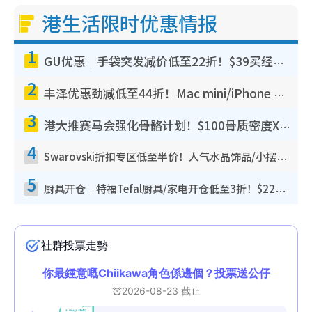
港生活限时优惠情报
1
GU优惠｜手袋突发减价低至22折！$39买经典波士顿包/饺子包！饰物同步减价$29起！
2
丰泽优惠劲减低至44折！Mac mini/iPhone 17 Pro大减价！厨房家电$220起
3
港大推赛马会强化骨骼计划！$100骨质密度X光检查 完成免费运动训练送超市礼券！附参加资格
4
Swarovski折扣专区低至半价！人气水晶饰品/小摆设$138起！迪士尼款/水晶高跟鞋都有优惠
5
厨具开仓｜特福Tefal厨具/家电开仓低至3折！$220起买平底锅/炒锅/汤锅！电饭煲/吸尘器/挂烫机$418起