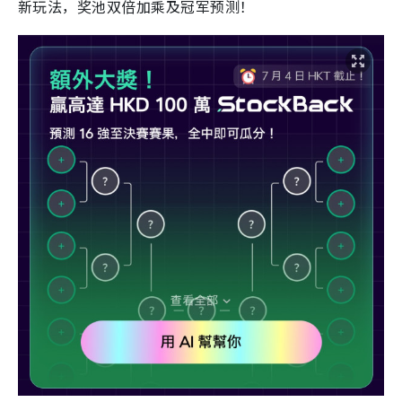
新玩法，奖池双倍加乘及冠军预测！