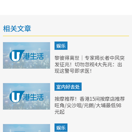
相关文章
娱乐
黎彼得离世｜专家揭长者中风突
发征兆！切勿忽视4大先兆：出
现这警号即求医！
室内好去处
按摩推荐！香港15间按摩店推荐
旺角/尖沙咀/元朗/大埔最低98
元起
娱乐