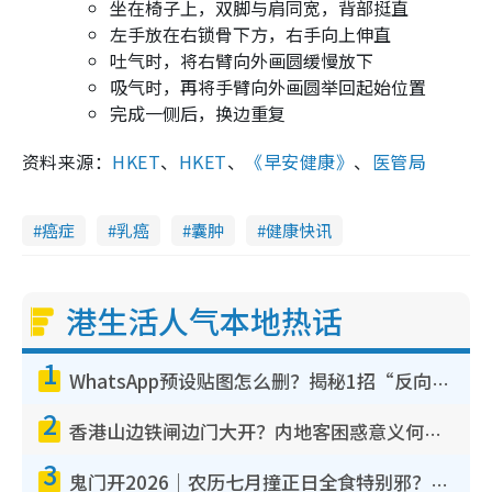
坐在椅子上，双脚与肩同宽，背部挺直
左手放在右锁骨下方，右手向上伸直
吐气时，将右臂向外画圆缓慢放下
吸气时，再将手臂向外画圆举回起始位置
完成一侧后，换边重复
资料来源：
HKET
、
HKET
、
《早安健康》
、
医管局
癌症
乳癌
囊肿
健康快讯
港生活人气本地热话
1
WhatsApp预设贴图怎么删？揭秘1招“反向操作”还原简洁界面 附3步实测教程
2
香港山边铁闸边门大开？内地客困惑意义何在！网友神回复：这种叫法理性防御
3
鬼门开2026｜农历七月撞正日全食特别邪？专家警告切忌做一事！揭4大禁忌+2招保平安