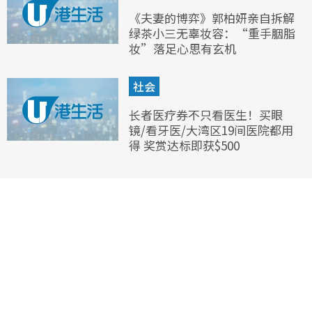
《夫妻的博弈》郭柏妍亲自拆解
绿茶小三无辜妆容：“重手胭脂
妆”落足心思有玄机
社会
长者医疗券不只看医生！买眼
镜/看牙医/大湾区19间医院都用
得 奖赏达标即获$500