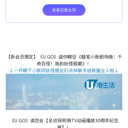
【新会员限定】《U GO》请你睇👹《蜡笔小新剧场版：千
奇百怪！我的妖怪假期》！
↓一齐睇下小新同妖怪朋友们点样联手拯救屋企人啦↓
《U GO》请您去【名侦探柯南TV动画播放30周年纪念
展】！