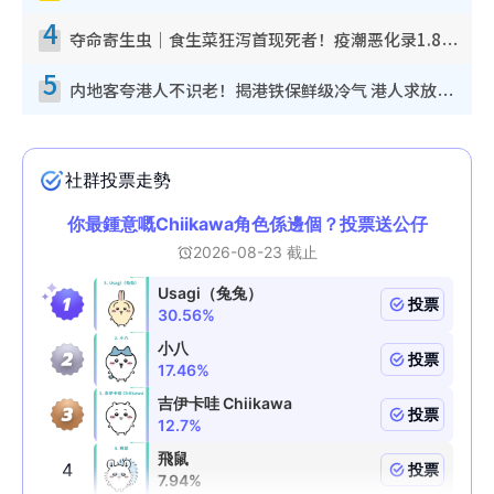
4
夺命寄生虫｜食生菜狂泻首现死者！疫潮恶化录1.8万宗病例 揭洗菜3大谬误
5
内地客夸港人不识老！揭港铁保鲜级冷气 港人求放过：别投诉