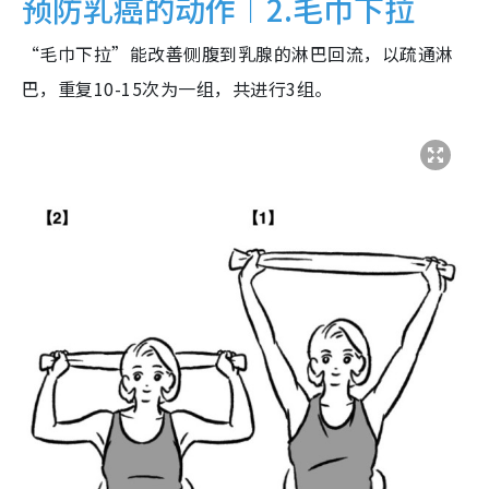
预防乳癌的动作︱2.毛巾下拉
“毛巾下拉”能改善侧腹到乳腺的淋巴回流，以疏通淋
巴，重复10-15次为一组，共进行3组。