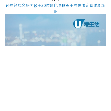
还原经典名场面📹＋30位角色同框📸＋原创限定感谢剧场
🍿