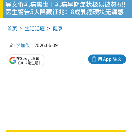
吴文忻乳癌离世︱乳癌早期症状极易被忽视！
医生警告5大隐藏征兆：8成乳癌硬块无痛感
首页
生活话题
健康
文:
李加傑
2026.06.09
在Google追蹤
用 App 睇文
《UHK 港生活》