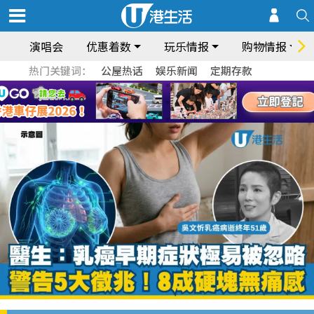
演唱会
优惠着数
玩乐情报
购物情报
热门关键词：
公屋热话
娱乐新闻
定期存款