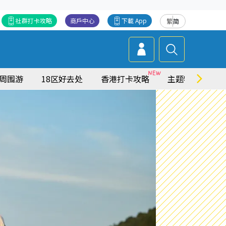
社群打卡攻略
商戶中心
下載 App
繁
简
周围游
18区好去处
香港打卡攻略
主题特集