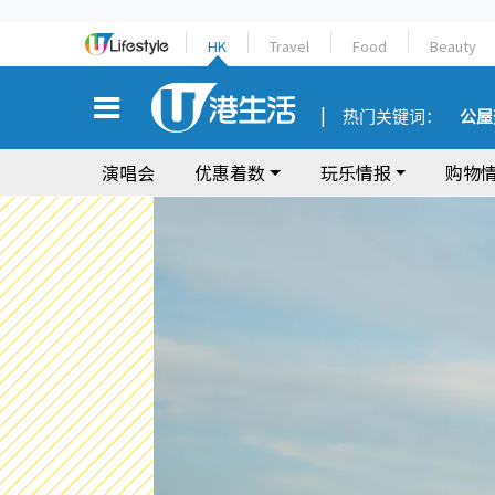
HK
Travel
Food
Beauty
热门关键词：
公屋
演唱会
优惠着数
玩乐情报
购物