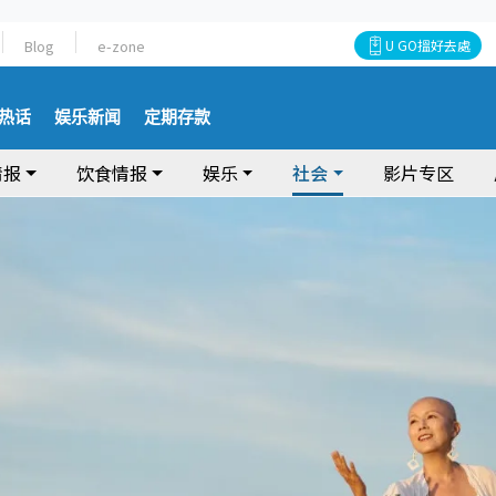
Blog
e-zone
U GO搵好去處
热话
娱乐新闻
定期存款
情报
饮食情报
娱乐
社会
影片专区