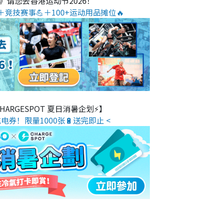
O》请您去香港运动节2026！
＋竞技赛事💪＋100+运动用品摊位🔥
 CHARGESPOT 夏日消暑企划⚡】
电券！限量1000张🔋送完即止 <