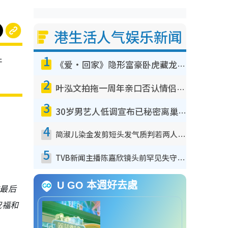
港生活人气娱乐新闻
1
肝
《爱·回家》隐形富豪卧虎藏龙！盘点12位财气逼人的有钱艺人：这位美女3亿身家不愁做
2
叶泓文拍拖一周年亲口否认情侣关系？！被质疑感情造假竟称GM“普通同事”
3
30岁男艺人低调宣布已秘密离巢！人气急跌变失踪人口：“这几年过得并不容易”
4
简淑儿染金发剪短头发气质判若两人！吓坏老公麦大力都认不出：“你做什么？”
5
TVB新闻主播陈嘉欣镜头前罕见失守！遭林超英一句话突袭吓坏当场大笑
U GO 本週好去處
在最后
祝福和