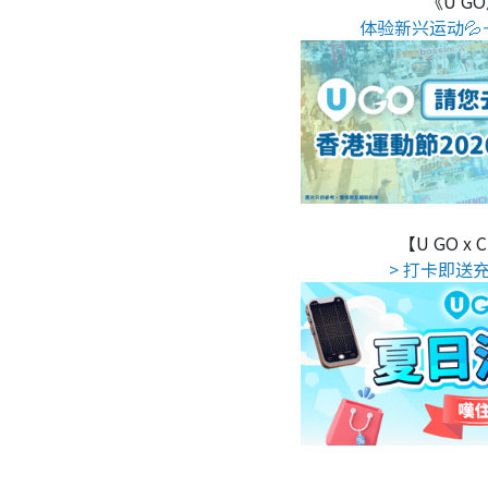
《U G
体验新兴运动💦
【U GO x
> 打卡即送充