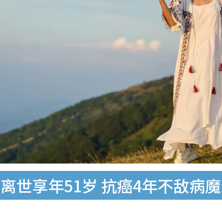
离世享年51岁 抗癌4年不敌病魔