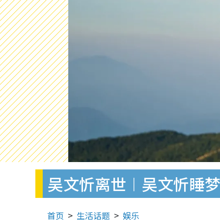
吴文忻离世︱吴文忻睡梦
首页
生活话题
娱乐