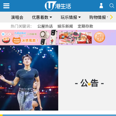
演唱会
优惠着数
玩乐情报
购物情报
热门关键词：
公屋热话
娱乐新闻
定期存款