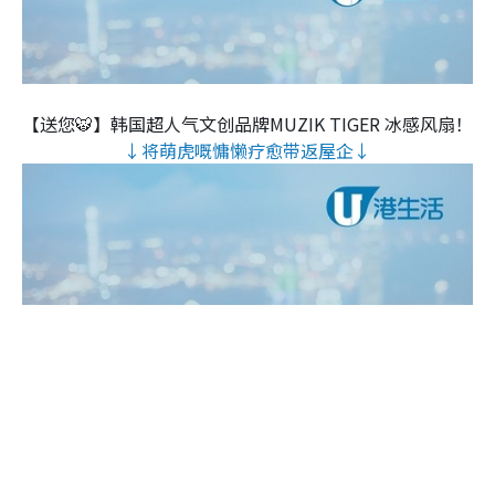
【送您🐯】韩国超人气文创品牌MUZIK TIGER 冰感风扇！
↓将萌虎嘅慵懒疗愈带返屋企↓