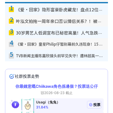
1
《爱·回家》隐形富豪卧虎藏龙！盘点12位财气逼人的有钱艺人：这位美女3亿身家不愁做
2
叶泓文拍拖一周年亲口否认情侣关系？！被质疑感情造假竟称GM“普通同事”
3
30岁男艺人低调宣布已秘密离巢！人气急跌变失踪人口：“这几年过得并不容易”
4
《爱·回家》童星Philip仔暂别幕前久违现身！15岁近况暴风成长长高变帅气少年
5
TVB新闻主播陈嘉欣镜头前罕见失守！遭林超英一句话突袭吓坏当场大笑