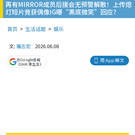
再有MIRROR成员后援会无预警解散！上传熄
灯短片竟获偶像IG曝“黑底微笑”回应？
首页
生活话题
娱乐
文:
羅志宏
2026.06.08
在Google追蹤
用 App 睇文
《UHK 港生活》