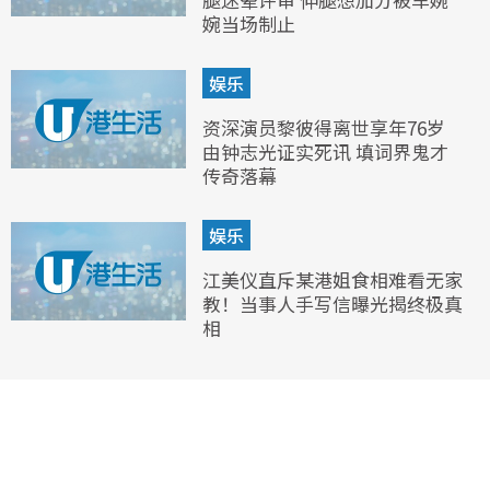
婉当场制止
娱乐
资深演员黎彼得离世享年76岁
由钟志光证实死讯 填词界鬼才
传奇落幕
娱乐
江美仪直斥某港姐食相难看无家
教！当事人手写信曝光揭终极真
相