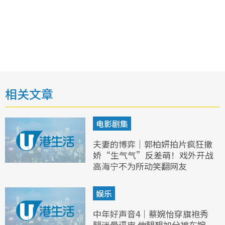
相关文章
电影剧集
夫妻的博弈｜郭柏妍拍片疯狂撒
娇“生气气”反差萌！戏外开战
高海宁不为所动笑翻网友
娱乐
中年好声音4｜蔡婉怡穿旗袍秀
腿迷晕评审 伸腿想加分被车婉