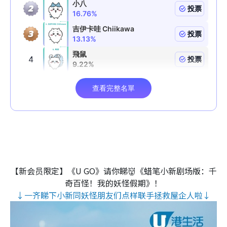
【新会员限定】《U GO》请你睇👹《蜡笔小新剧场版：千
奇百怪！我的妖怪假期》！
↓一齐睇下小新同妖怪朋友们点样联手拯救屋企人啦↓