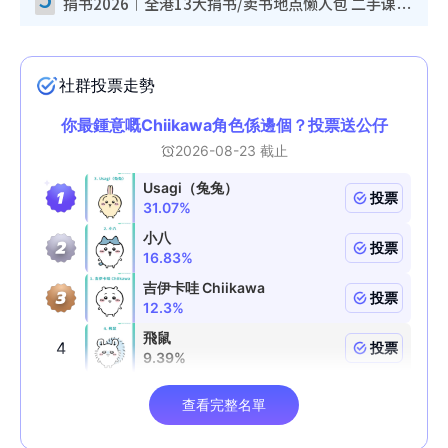
捐书2026︱全港13大捐书/卖书地点懒人包 二手课本最高$150＋旧书换免费咖啡/戏票