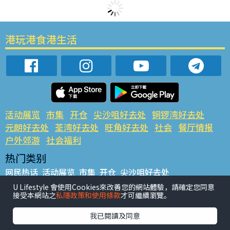
港玩港食港生活
活动展览
市集
开仓
尖沙咀好去处
铜锣湾好去处
元朗好去处
荃湾好去处
旺角好去处
社会
餐厅情报
户外郊游
社会福利
热门类别
网民热话
活动展览
市集
开仓
尖沙咀好去处
铜锣湾好去处
元朗好去处
荃湾好去处
旺角好去处
社会
U Lifestyle 會使用Cookies來改善您的網站體驗，請確定您同意
接受本網站之
私隱政策和使用條款
才可繼續瀏覽。
餐厅情报
户外郊游
热门标签
我已閱讀及同意
#UGO揾好去处
#人气活动推介
#美食社群热话