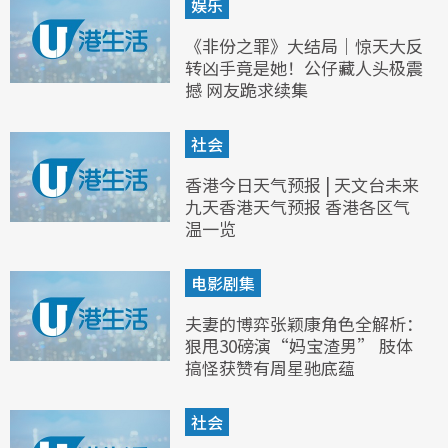
娱乐
《非份之罪》大结局｜惊天大反
转凶手竟是她！公仔藏人头极震
撼 网友跪求续集
社会
香港今日天气预报 | 天文台未来
九天香港天气预报 香港各区气
温一览
电影剧集
夫妻的博弈张颖康角色全解析：
狠甩30磅演“妈宝渣男” 肢体
搞怪获赞有周星驰底蕴
社会