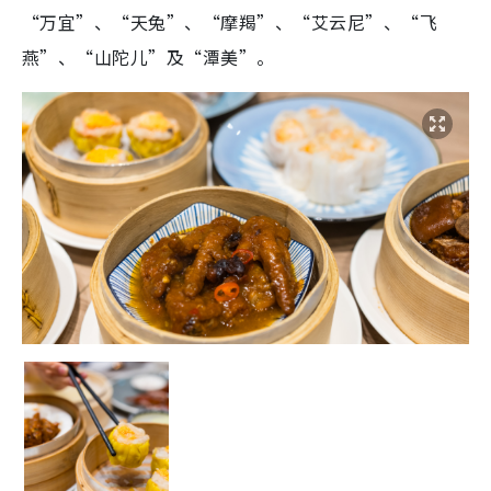
“万宜”、“天兔”、“摩羯”、“艾云尼”、“飞
燕”、“山陀儿”及“潭美”。