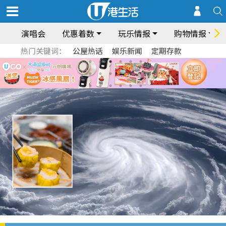
演唱会
优惠着数
玩乐情报
购物情报
热门关键词：
公屋热话
娱乐新闻
定期存款