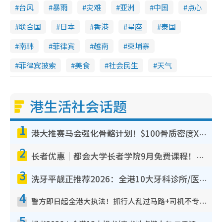
台风
暴雨
灾难
亚洲
中国
点心
联合国
日本
香港
星座
泰国
南韩
菲律宾
越南
柬埔寨
菲律宾披索
美食
社会民生
天气
港生活社会话题
1
港大推赛马会强化骨骼计划！$100骨质密度X光检查 完成免费运动训练送超市礼券！附参加资格
2
长者优惠｜都会大学长者学院9月免费课程！多媒体/微电影创作/网络安全 附报名方法教学
3
洗牙平靓正推荐2026：全港10大牙科诊所/医院懒人包，夜诊至8点/镇静洁牙/医疗券适用
4
警方即日起全港大执法！抓行人乱过马路+司机不专注驾驶！乱过马路罚$2000
5