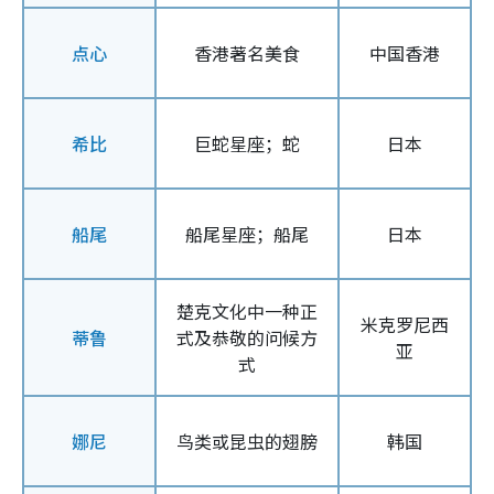
点心
香港著名美食
中国香港
希比
巨蛇星座；蛇
日本
船尾
船尾星座；船尾
日本
楚克文化中一种正
米克罗尼西
蒂鲁
式及恭敬的问候方
亚
式
娜尼
鸟类或昆虫的翅膀
韩国