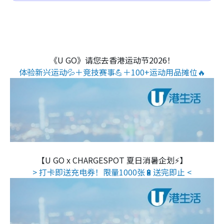
《U GO》请您去香港运动节2026！
体验新兴运动💦＋竞技赛事💪＋100+运动用品摊位🔥
【U GO x CHARGESPOT 夏日消暑企划⚡】
> 打卡即送充电券！限量1000张🔋送完即止 <