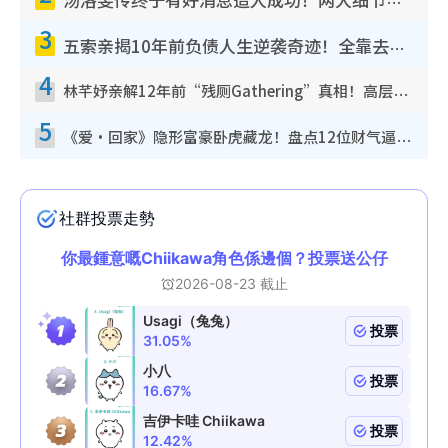
汤洛雯传终于有好消息造人成功！两大细节曝孕味极浓引猜测：大肚婆先会咁！
3
五索亲揭10年前负债人生逆袭奇迹！全靠去一地方转运后即遇上马先生
4
林芊妤亲解12年前“残厕Gathering”真相！高层解约一句话重创尊严，至今拒返TVB
5
《爱·回家》隐形富豪卧虎藏龙！盘点12位财气逼人的有钱艺人：这位美女3亿身家不愁做