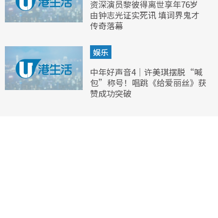
资深演员黎彼得离世享年76岁
由钟志光证实死讯 填词界鬼才
传奇落幕
娱乐
中年好声音4｜许美琪摆脱“喊
包”称号！唱跳《给爱丽丝》获
赞成功突破