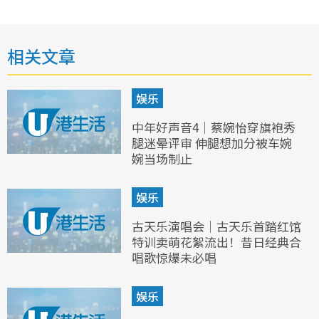
相关文章
娱乐
中年好声音4｜蔡婉怡穿旗袍秀
腿迷晕评审 伸腿想加分被车婉
婉当场制止
娱乐
古天乐演唱会｜古天乐首踏红馆
特训卖萌花絮流出！昔日经典合
唱歌惊爆未必唱
娱乐