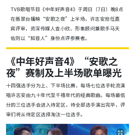
TVB歌唱节目《中年好声音4》于周日（7日）晚8点
在翡翠台播映“安歌之夜”上半场，许志安担任嘉
宾评审，资深传媒人查小欣、形象顾问兼歌手马天
佑则以“知音人”身份点评参赛者。
《中年好声音
4
》
“安歌之
夜”赛制及上半场歌单曝光
十四强选手分为上、下半场比赛，每场七位选手轮流演
唱许志安由九十年代至千禧年代的经典歌曲。每场最低
分的三位选手会进入待定区，待全部选手演出完毕，评
审们将从待定区选择淘汰一位选手。