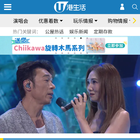
演唱会
优惠着数
玩乐情报
购物情报
热门关键词：
公屋热话
娱乐新闻
定期存款