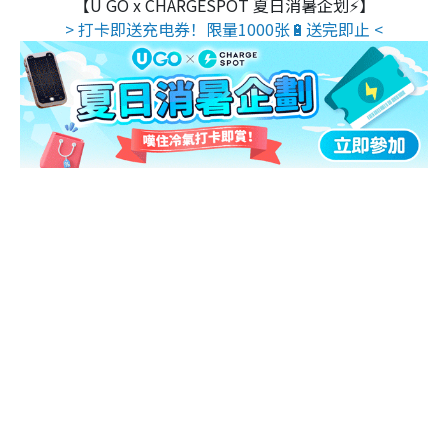
【U GO x CHARGESPOT 夏日消暑企划⚡】
> 打卡即送充电券！限量1000张🔋送完即止 <