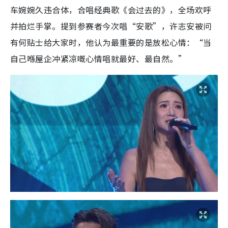
车婉婉久违合体，合唱经典歌《会过去的》，全场欢呼
并拍烂手掌。提到参赛者今次唱“安歌”，许志安被问
有何贴士给大家时，他认为最重要的是放松心情：“当
自己喺屋企冲紧凉嘅心情唱就最好、最自然。”