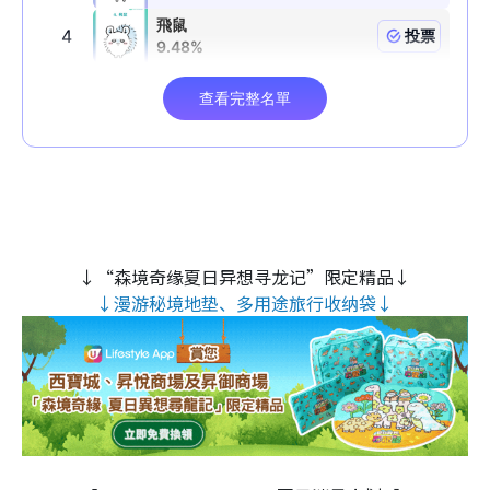
↓“森境奇缘夏日异想寻龙记”限定精品↓
↓漫游秘境地垫、多用途旅行收纳袋↓