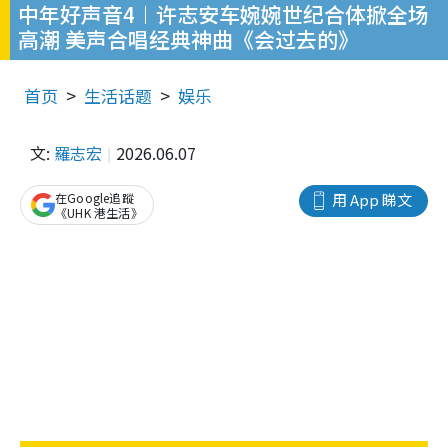
中年好声音4︱许志安车婉婉世纪合体掀全场
高潮 美声合唱经典神曲《会过去的》
首页
生活话题
娱乐
文:
羅志宏
2026.06.07
在Google追蹤
用 App 睇文
《UHK 港生活》