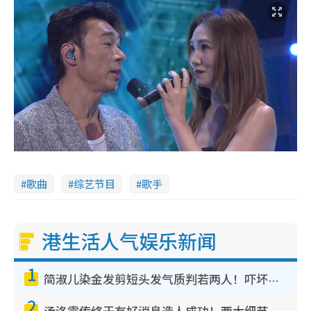
歌曲
综艺节目
歌手
港生活人气娱乐新闻
1
简淑儿染金发剪短头发气质判若两人！吓坏老公麦大力都认不出：“你做什么？”
2