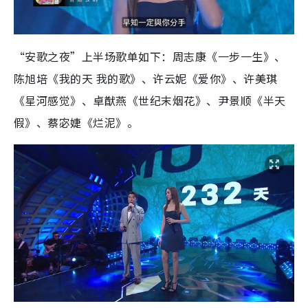
“安歌之夜”上半场歌单如下：周志康《一步一生》、
陈旭培《我的天 我的歌》、许云妮《爱你》、许美琪
《星河感觉》、卓猷燕《世纪末烟花》、尹景顺《半天
假》、蔡宓婕《烂泥》。