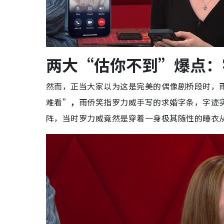
两大“估你不到”爆点：
然而，正当大家以为这是完美的偶像剧桥段时，
难看”
，
雨侨笑指罗力威手写的求婚字条，字迹实
阵，当时罗力威竟然是穿着一身极其随性的睡衣