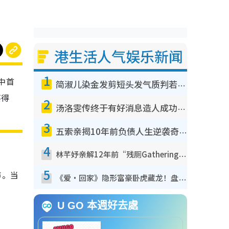
港生活人气娱乐新闻
1
中首
简淑儿染金发剪短头发气质判若两人！吓坏老公麦大力都认不出：“你做什么？”
不得
2
汤洛雯传终于有好消息造人成功！两大细节曝孕味极浓引猜测：大肚婆先会咁！
3
五索亲揭10年前负债人生逆袭奇迹！全靠去一地方转运后即遇上马先生
4
林芊妤亲解12年前“残厕Gathering”真相！高层解约一句话重创尊严，至今拒返TVB
5
声。当
《爱·回家》隐形富豪卧虎藏龙！盘点12位财气逼人的有钱艺人：这位美女3亿身家不愁做
U GO 本週好去處