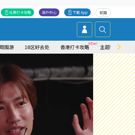
社群打卡攻略
商戶中心
下載 App
繁
简
周围游
18区好去处
香港打卡攻略
主题特集