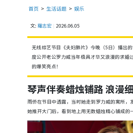
首页
生活话题
娱乐
文:
羅志宏
2026.06.05
无线综艺节目《夫妇肺片》今晚（5日）播出
度公开老公罗力威当年极具才华又浪漫的求婚
的爆笑亮点！
琴声伴奏蜡烛铺路 浪漫
雨侨在节目中透露，当时她走到罗力威的寓所，
她推开大门后，看到地上用无数蜡烛精心铺成的