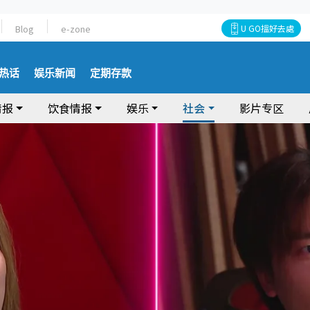
Blog
e-zone
U GO搵好去處
热话
娱乐新闻
定期存款
情报
饮食情报
娱乐
社会
影片专区