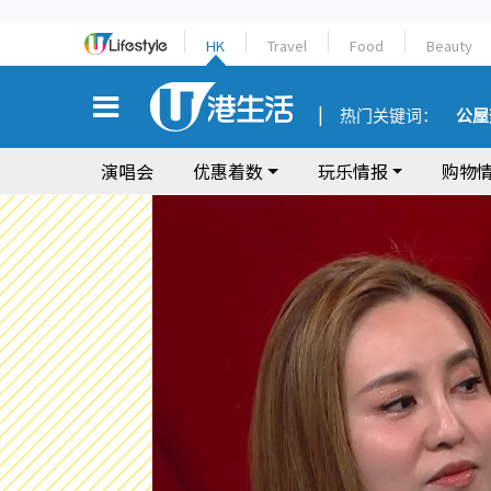
HK
Travel
Food
Beauty
热门关键词：
公屋
演唱会
优惠着数
玩乐情报
购物