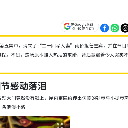
在Google追蹤
《UHK 港生活》
的第五集中，请来了“二十四孝人妻”雨侨担任嘉宾，并在节目
过程。不过，这场原本赚人热泪的求婚，背后竟藏着令人哭笑
细节感动落泪
发现大门竟然没有锁上，屋内更隐约传出优美的钢琴与小提琴
一条浪漫小路。